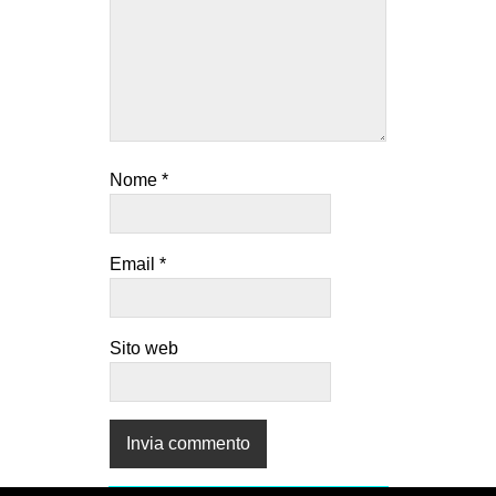
EVENTI
in
Fb
tw
Nome
*
bsky
Email
*
ms
SEARCH
Sito web