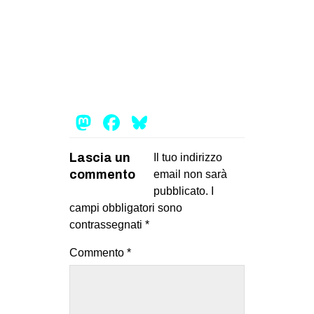
CULTURE
ARTE
CINEMA
MANIFESTI
MUSICA
Mastodon
Facebook
Bluesky
RECENSIONI
Lascia un
Il tuo indirizzo
INTERNAZIONALE
commento
email non sarà
AFRICA
pubblicato.
I
campi obbligatori sono
AMERICHE
contrassegnati
*
ESTREMO ORIENTE
Commento
*
EUROPA
MEDIO ORIENTE
MONDO