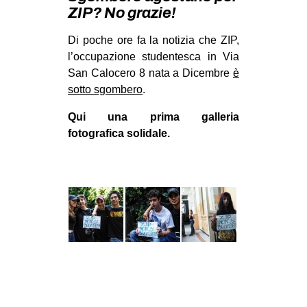
MILANO
ZIP? No grazie!
MOBILITAZIONI
Di poche ore fa la notizia che ZIP,
SPAZI
l’occupazione studentesca in Via
San Calocero 8 nata a Dicembre
è
SPORT POPOLARE
sotto sgombero
.
MOVIMENTI
Qui una prima galleria
AMBIENTE
fotografica solidale.
ANTIFASCISMO
DIRITTO ALL’ABITARE
GENERI
MIGRAZIONI
PRECARIATO
REPRESSIONE
STUDENTI