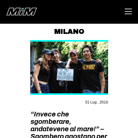
MILANO
HOME
ABOUT
AREA
DEGENERAZIONE
GAZA FREESTYLE
CSOA LAMBRETTA
31 Lug , 2016
MSM
“Invece che
STUDENTI TSUNAMI
sgomberare,
andatevene al mare!” –
ZAM
Sgombero agostano per