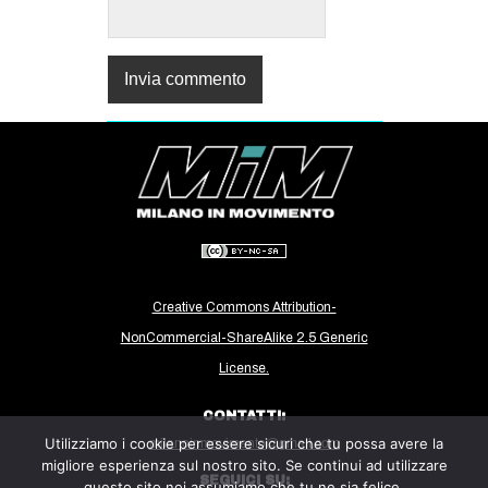
Creative Commons Attribution-
NonCommercial-ShareAlike 2.5 Generic
License.
CONTATTI:
Utilizziamo i cookie per essere sicuri che tu possa avere la
milanoinmovimento@gmail.com
migliore esperienza sul nostro sito. Se continui ad utilizzare
SEGUICI SU:
questo sito noi assumiamo che tu ne sia felice.