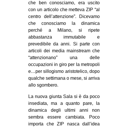
che ben conosciamo, era uscito
CULTURE
con un articolo che metteva ZIP “al
ARTE
centro dell’attenzione”. Dicevamo
che conosciamo la dinamica
CINEMA
perché a Milano, si ripete
MANIFESTI
abbastanza immutabile e
prevedibile da anni. Si parte con
MUSICA
articoli dei media mainstream che
RECENSIONI
“attenzionano” una delle
occupazioni in giro per la metropoli
INTERNAZIONALE
e…per sillogismo aristotelico, dopo
AFRICA
qualche settimana o mese, si arriva
allo sgombero.
AMERICHE
ESTREMO ORIENTE
La nuova giunta Sala si è da poco
insediata, ma a quanto pare, la
EUROPA
dinamica degli ultimi anni non
MEDIO ORIENTE
sembra essere cambiata. Poco
importa che ZIP nasca dall’idea
MONDO