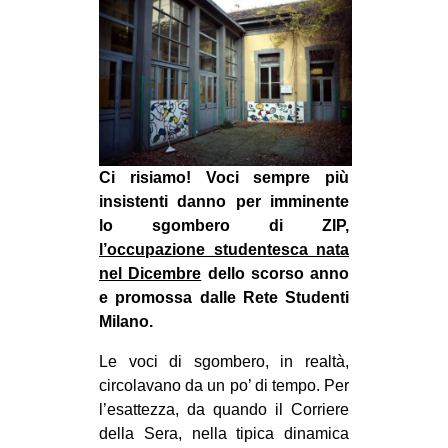
MILANO
MOBILITAZIONI
SPAZI
SPORT POPOLARE
MOVIMENTI
Ci risiamo! Voci sempre più
AMBIENTE
insistenti danno per imminente
ANTIFASCISMO
lo sgombero di ZIP,
l’occupazione studentesca nata
DIRITTO ALL’ABITARE
nel Dicembre
dello scorso anno
GENERI
e promossa dalle Rete Studenti
Milano.
MIGRAZIONI
PRECARIATO
Le voci di sgombero, in realtà,
circolavano da un po’ di tempo. Per
REPRESSIONE
l’esattezza, da quando il Corriere
STUDENTI
della Sera, nella tipica dinamica