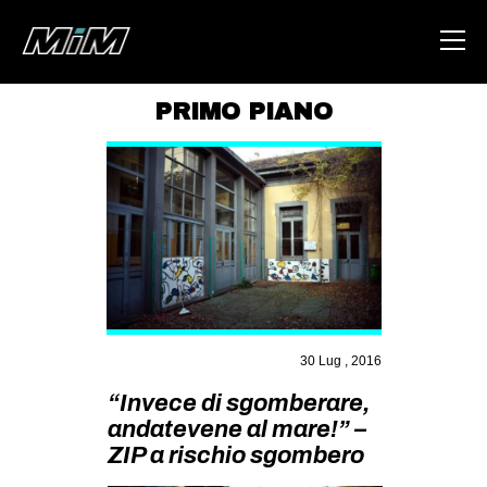
PRIMO PIANO
HOME
ABOUT
AREA
DEGENERAZIONE
GAZA FREESTYLE
CSOA LAMBRETTA
30 Lug , 2016
MSM
“Invece di sgomberare,
STUDENTI TSUNAMI
andatevene al mare!” –
ZIP a rischio sgombero
ZAM