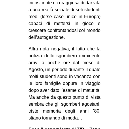
incosciente e coraggiosa di dar vita
EVENTI
a una realtà sociale di soli studenti
medi (forse caso unico in Europa)
in
capaci di mettersi in gioco e
crescere confrontandosi col mondo
Fb
dell’autogestione.
tw
Altra nota negativa, il fatto che la
notizia dello sgombero imminente
bsky
arrivi a poche ore dal mese di
Agosto, un periodo durante il quale
ms
molti studenti sono in vacanza con
le loro famiglie oppure in viaggio
SEARCH
dopo aver dato l’esame di maturità.
Ma anche da questo punto di vista
sembra che gli sgomberi agostani,
triste memoria degli anni ’80,
stiano tornando di moda…