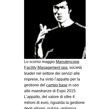
MILANO
MOBILITAZIONI
SPAZI
SPORT POPOLARE
MOVIMENTI
AMBIENTE
ANTIFASCISMO
Lo scorso maggio
Manutencoop
DIRITTO ALL’ABITARE
Facility Management spa
, società
GENERI
leader nel settore dei servizi alle
MIGRAZIONI
imprese, ha vinto l’appalto per la
gestione del
campo base
in uso
PRECARIATO
alle maestranze di Expo 2015.
REPRESSIONE
L’appalto, del valore di oltre 4
milioni di euro, riguarda la gestione
STUDENTI
degli alloggi, pulizia, vigilanza