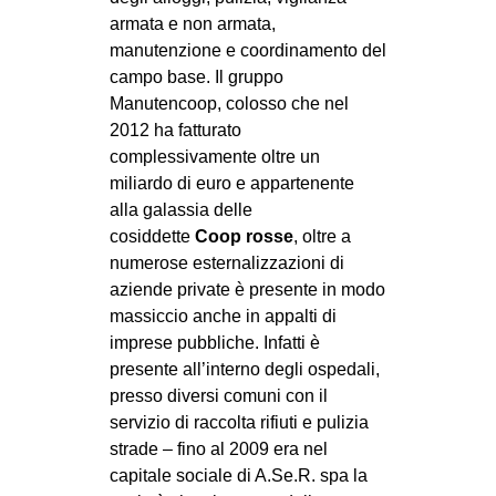
CULTURE
armata e non armata,
manutenzione e coordinamento del
ARTE
campo base. Il gruppo
CINEMA
Manutencoop, colosso che nel
2012 ha fatturato
MANIFESTI
complessivamente oltre un
MUSICA
miliardo di euro e appartenente
alla galassia delle
RECENSIONI
cosiddette
Coop rosse
, oltre a
INTERNAZIONALE
numerose esternalizzazioni di
aziende private è presente in modo
AFRICA
massiccio anche in appalti di
AMERICHE
imprese pubbliche. Infatti è
ESTREMO ORIENTE
presente all’interno degli ospedali,
presso diversi comuni con il
EUROPA
servizio di raccolta rifiuti e pulizia
MEDIO ORIENTE
strade – fino al 2009 era nel
capitale sociale di A.Se.R. spa la
MONDO