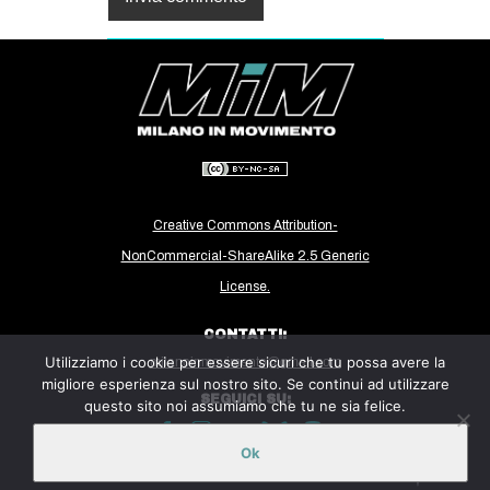
Creative Commons Attribution-
NonCommercial-ShareAlike 2.5 Generic
License.
CONTATTI:
Utilizziamo i cookie per essere sicuri che tu possa avere la
milanoinmovimento@gmail.com
migliore esperienza sul nostro sito. Se continui ad utilizzare
SEGUICI SU:
questo sito noi assumiamo che tu ne sia felice.
Ok
Sito ospitato sulla piattaforma
Midala