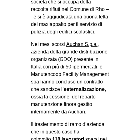
società che si occupa della
EVENTI
raccolta rifiuti nel Comune di Rho –
e si è aggiudicata una buona fetta
in
del maxiappalto per il servizio di
pulizia degli edifici scolastici.
Fb
Nei mesi scorsi
Auchan S.p.a.
,
tw
azienda della grande distribuzione
organizzata (GDO) presente in
bsky
Italia con più di 50 ipermercati, e
Manutencoop Facility Management
ms
spa hanno concluso un contratto
che sancisce l’
esternalizzazione
,
SEARCH
ossia la cessione, del reparto
manutenzione finora gestito
internamente da Auchan.
Il trasferimento di ramo d’azienda,
che in questo caso ha
coinvolto
118 lavoratori
sparsi nei