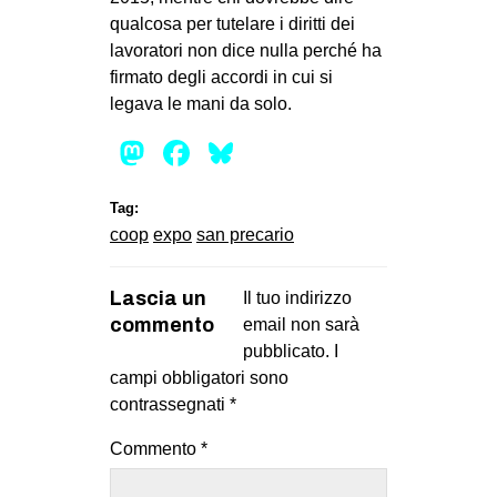
qualcosa per tutelare i diritti dei
lavoratori non dice nulla perché ha
firmato degli accordi in cui si
legava le mani da solo.
Mastodon
Facebook
Bluesky
Tag:
coop
expo
san precario
Lascia un
Il tuo indirizzo
commento
email non sarà
pubblicato.
I
campi obbligatori sono
contrassegnati
*
Commento
*