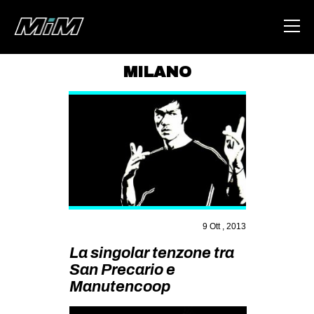
MILANO
HOME
ABOUT
AREA
DEGENERAZIONE
GAZA FREESTYLE
CSOA LAMBRETTA
9 Ott , 2013
MSM
La singolar tenzone tra
San Precario e
STUDENTI TSUNAMI
Manutencoop
ZAM