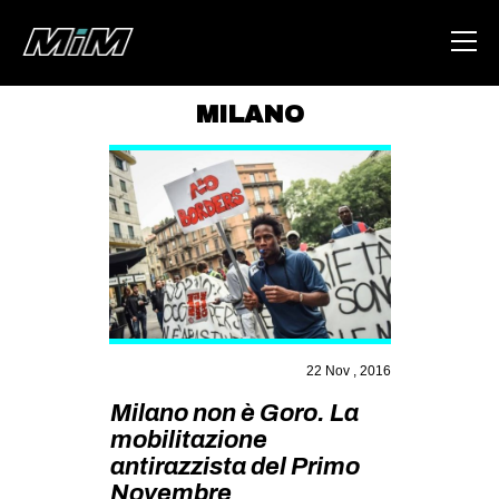
MILANO
HOME
ABOUT
AREA
DEGENERAZIONE
GAZA FREESTYLE
CSOA LAMBRETTA
22 Nov , 2016
MSM
Milano non è Goro. La
STUDENTI TSUNAMI
mobilitazione
antirazzista del Primo
ZAM
Novembre