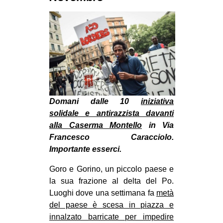
MILANO
MOBILITAZIONI
SPAZI
SPORT POPOLARE
MOVIMENTI
AMBIENTE
Domani dalle 10
iniziativa
ANTIFASCISMO
solidale e antirazzista davanti
alla Caserma Montello
in Via
DIRITTO ALL’ABITARE
Francesco Caracciolo.
GENERI
Importante esserci.
MIGRAZIONI
Goro e Gorino, un piccolo paese e
PRECARIATO
la sua frazione al delta del Po.
Luoghi dove una settimana fa
metà
REPRESSIONE
del paese è scesa in piazza e
STUDENTI
innalzato barricate per impedire