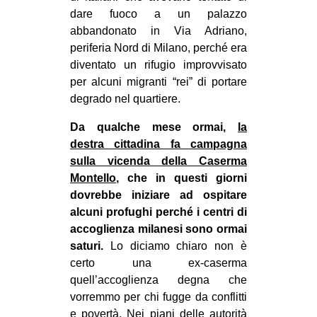
dare fuoco a un palazzo
EVENTI
abbandonato in Via Adriano,
periferia Nord di Milano, perché era
in
diventato un rifugio improvvisato
per alcuni migranti “rei” di portare
Fb
degrado nel quartiere.
tw
Da qualche mese ormai,
la
destra cittadina fa campagna
bsky
sulla vicenda della Caserma
ms
Montello
, che in questi giorni
dovrebbe iniziare ad ospitare
SEARCH
alcuni profughi perché i centri di
accoglienza milanesi sono ormai
saturi.
Lo diciamo chiaro non è
certo una ex-caserma
quell’accoglienza degna che
vorremmo per chi fugge da conflitti
e povertà. Nei piani delle autorità