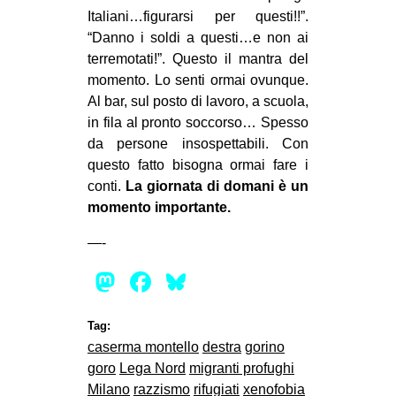
Italiani…figurarsi per questi!!”.
“Danno i soldi a questi…e non ai
terremotati!”. Questo il mantra del
momento. Lo senti ormai ovunque.
Al bar, sul posto di lavoro, a scuola,
in fila al pronto soccorso… Spesso
da persone insospettabili. Con
questo fatto bisogna ormai fare i
conti.
La giornata di domani è un
momento importante.
—-
Mastodon
Facebook
Bluesky
Tag:
caserma montello
destra
gorino
goro
Lega Nord
migranti profughi
Milano
razzismo
rifugiati
xenofobia