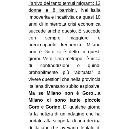
l’arrivo dei tanto temuti migranti: 12
CULTURE
donne e 8 bambini.
Nell’Italia
ARTE
impoverita e incattivita da quasi 10
anni di ininterrotta crisi economica
CINEMA
succede anche questo. E succede
MANIFESTI
con sempre maggiore e
preoccupante frequenza. Milano
MUSICA
non è Goro si è detto in questi
RECENSIONI
giorni. Vero. Una metropoli è ricca
di contraddizioni e quindi
INTERNAZIONALE
probabilmente più “abituata” a
AFRICA
vivere questioni che nella provincia
AMERICHE
italiana diventano subito esplosive.
Ma se Milano non è Goro…a
ESTREMO ORIENTE
Milano ci sono tante piccole
EUROPA
Goro e Gorino.
Di qualche giorno
fa la notizia di un’indagine che ha
MEDIO ORIENTE
portato alla scoperta di una decina
MONDO
di italiani che avevano tentato di