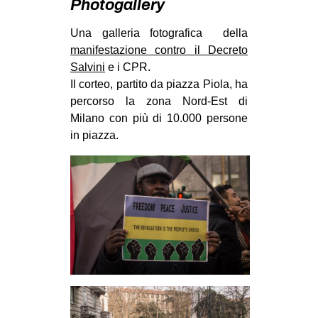
Photogallery
MILANO
MOBILITAZIONI
Una galleria fotografica della
manifestazione contro il Decreto
SPAZI
Salvini
e i CPR.
SPORT POPOLARE
Il corteo, partito da piazza Piola, ha
percorso la zona Nord-Est di
MOVIMENTI
Milano con più di 10.000 persone
AMBIENTE
in piazza.
ANTIFASCISMO
DIRITTO ALL’ABITARE
GENERI
MIGRAZIONI
PRECARIATO
REPRESSIONE
STUDENTI