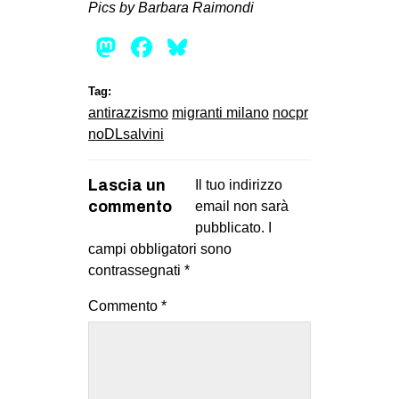
Pics by Barbara Raimondi
Mastodon
Facebook
Bluesky
Tag:
antirazzismo
migranti milano
nocpr
noDLsalvini
Lascia un
Il tuo indirizzo
commento
email non sarà
pubblicato.
I
campi obbligatori sono
contrassegnati
*
Commento
*