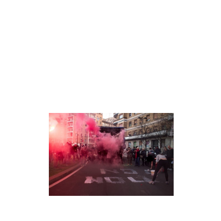
EVENTI
in
Fb
tw
bsky
ms
SEARCH