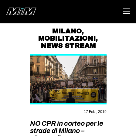
MILANO
,
MOBILITAZIONI
,
HOME
NEWS STREAM
ABOUT
AREA
DEGENERAZIONE
GAZA FREESTYLE
CSOA LAMBRETTA
MSM
17 Feb , 2019
STUDENTI TSUNAMI
NO CPR in corteo per le
ZAM
strade di Milano –