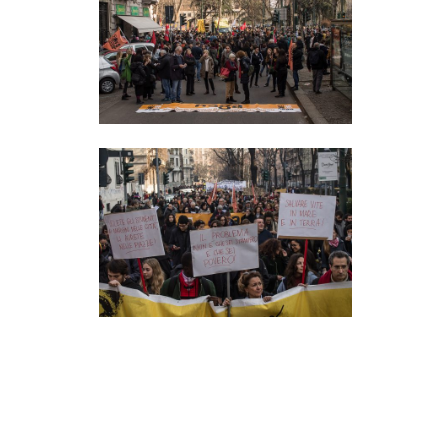
CULTURE
ARTE
CINEMA
MANIFESTI
MUSICA
RECENSIONI
INTERNAZIONALE
AFRICA
AMERICHE
ESTREMO ORIENTE
EUROPA
MEDIO ORIENTE
MONDO