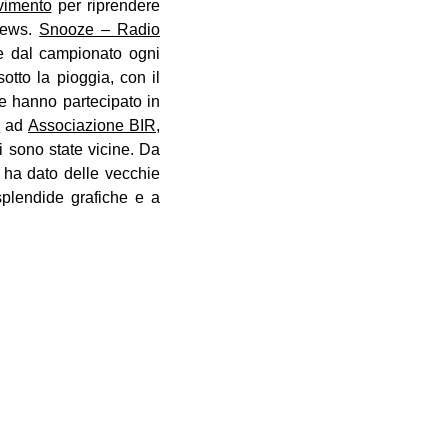
vimento
per riprendere
news.
Snooze – Radio
me dal campionato ogni
otto la pioggia, con il
he hanno partecipato in
p
ad
Associazione BIR
,
ci sono state vicine. Da
i ha dato delle vecchie
splendide grafiche e a