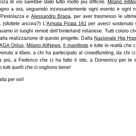
za di voi sarebbe stato tutto molto più difficile.
Milano InMo
iugno a ora, seguendo incessantemente ogni evento e ogni 
 Pestolazza e
Alessandro Braga
, per aver trasmesso le ulti
 (sfottete ancora?) L’
Armata Pirata 161
per averci sostenuto s
amo in luoghi remoti dell’hinterland milanese. Tutti coloro c
alla realizzazione di questo progetto. Dalla
Nazionale Hip Ho
AGA Onlus
,
Milano AllNews
,
il manifesto
e tutte le realtà che 
nuto a tifare, a chi ha partecipato al crowdfunding, da chi c
più, a Federico che ci ha fatto il sito, a Domenico per le 
 tutti quelli che ci vogliono bene!
lta per voi!
on
book
uesky