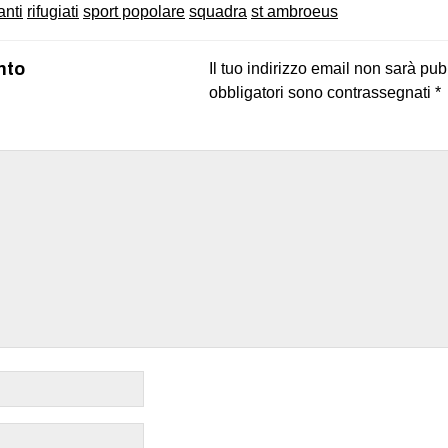
anti
rifugiati
sport popolare
squadra
st ambroeus
nto
Il tuo indirizzo email non sarà pub
obbligatori sono contrassegnati
*