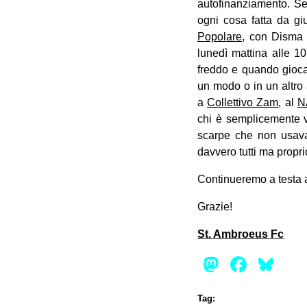
autofinanziamento. Sen
ogni cosa fatta da g
Popolare
, con Disma
lunedì mattina alle 10.
freddo e quando giocav
un modo o in un altro 
a
Collettivo Zam
, al
N
chi è semplicemente ve
scarpe che non usava 
davvero tutti ma proprio
Continueremo a testa a
Grazie!
St. Ambroeus Fc
Mastod
Face
Bl
Tag: