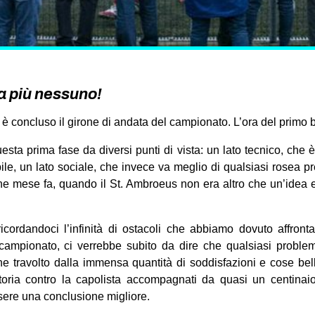
a più nessuno!
è concluso il girone di andata del campionato. L’ora del primo b
ta prima fase da diversi punti di vista: un lato tecnico, che 
ile, un lato sociale, che invece va meglio di qualsiasi rosea 
he mese fa, quando il St. Ambroeus non era altro che un’idea 
icordandoci l’infinità di ostacoli che abbiamo dovuto affron
campionato, ci verrebbe subito da dire che qualsiasi probl
ene travolto dalla immensa quantità di soddisfazioni e cose b
toria contro la capolista accompagnati da quasi un centinai
sere una conclusione migliore.