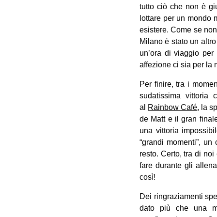
tutto ciò che non è g
lottare per un mondo mi
esistere. Come se non b
Milano è stato un altro
un’ora di viaggio per
affezione ci sia per la
Per finire, tra i mome
sudatissima vittoria
al
Rainbow Café
, la 
de Matt e il gran fin
una vittoria impossibi
“grandi momenti”, un cl
resto. Certo, tra di no
fare durante gli alle
così!
Dei ringraziamenti spe
dato più che una ma