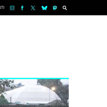
in
Fb
tw
bsky
ms
SEARCH
TI