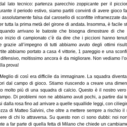
al lato tecnico: partenza parecchio zoppicante per il picci
rante il periodo estivo, siamo partiti convinti di avere gioco fa
i assolutamente falsa dal carosello di sconfitte inframezzate 
 tutta la prima metà del girone di andata. Insomma, è facile 
uando arrivano le batoste che bisogna dimostrare di che pa
 inizio di campionato c’è da dire che i piccioni hanno tenuto
 e grazie all’impegno di tutti abbiamo avuto degli ottimi risul
tite abbiamo portato a casa 4 vittorie, 1 pareggio e una sconfit
o difensivo, moltissimo ancora è da migliorare. Non vediamo l’o
lla prova!
 Meglio di così era difficile da immaginare. La squadra diven
uori dal campo di gioco. Stiamo riuscendo a creare una dime
to molto più di una squadra di calcio. Questo è il nostro vero 
 campo. Di problemi non ne abbiamo avuti pochi, a partire dai te
i dalla rosa fino ad arrivare a quelle squallide leggi, con ciliegin
za di Matteo Salvini, che oltre a mettere sempre a rischio il
re di chi lo attraversa. Su questo non ci sono dubbi: noi non
e a far parte di quella fetta di Milano che chiede un cambiame