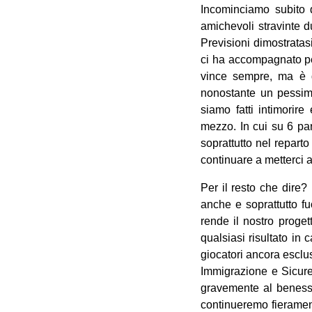
Incominciamo subito d
amichevoli stravinte du
Previsioni dimostratas
ci ha accompagnato per
vince sempre, ma è q
nonostante un pessimo
siamo fatti intimorire
mezzo. In cui su 6 par
soprattutto nel repart
continuare a metterci a
Per il resto che dire?
anche e soprattutto f
rende il nostro proget
qualsiasi risultato in
giocatori ancora esclus
Immigrazione e Sicurez
gravemente al benesse
continueremo fierament