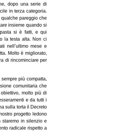
one, dopo una serie di
cile in terza categoria.
da qualche pareggio che
stare insieme quando si
sta si è fatti, e qui
 la testa alta. Non ci
tati nell’ultimo mese e
ta. Molto è migliorato,
ra di rincominciare per
ta sempre più compatta,
nsione comunitaria che
obiettivo, molto più di
sseramenti e da tutti i
a sulla torta il Decreto
 nostro progetto ledono
 staremo in silenzio e
nto radicale rispetto a