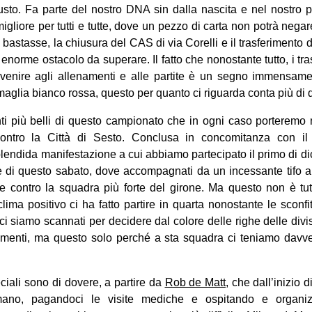
iusto. Fa parte del nostro DNA sin dalla nascita e nel nostro 
gliore per tutti e tutte, dove un pezzo di carta non potrà negare
astasse, la chiusura del CAS di via Corelli e il trasferimento di m
 enorme ostacolo da superare. Il fatto che nonostante tutto, i trasf
 venire agli allenamenti e alle partite è un segno immensame
 maglia bianco rossa, questo per quanto ci riguarda conta più di q
nti più belli di questo campionato che in ogni caso porteremo 
 contro la Città di Sesto. Conclusa in concomitanza con i
splendida manifestazione a cui abbiamo partecipato il primo di di
ale di questo sabato, dove accompagnati da un incessante tifo 
le contro la squadra più forte del girone. Ma questo non è tut
ima positivo ci ha fatto partire in quarta nonostante le sconfitt
i ci siamo scannati per decidere dal colore delle righe delle divis
namenti, ma questo solo perché a sta squadra ci teniamo davve
ciali sono di dovere, a partire da
Rob de Matt
, che dall’inizio 
no, pagandoci le visite mediche e ospitando e organiz