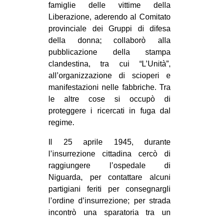
famiglie delle vittime della
CULTURE
Liberazione, aderendo al Comitato
ARTE
provinciale dei Gruppi di difesa
della donna; collaborò alla
CINEMA
pubblicazione della stampa
MANIFESTI
clandestina, tra cui “L’Unità”,
all’organizzazione di scioperi e
MUSICA
manifestazioni nelle fabbriche. Tra
RECENSIONI
le altre cose si occupò di
proteggere i ricercati in fuga dal
INTERNAZIONALE
regime.
AFRICA
Il 25 aprile 1945, durante
AMERICHE
l’insurrezione cittadina cercò di
ESTREMO ORIENTE
raggiungere l’ospedale di
Niguarda, per contattare alcuni
EUROPA
partigiani feriti per consegnargli
MEDIO ORIENTE
l’ordine d’insurrezione; per strada
incontrò una sparatoria tra un
MONDO