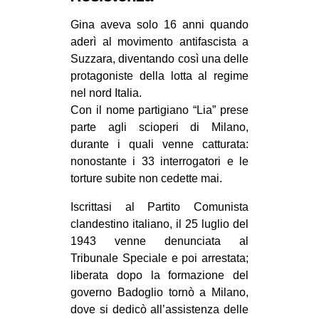
MILANO
Gina aveva solo 16 anni quando
MOBILITAZIONI
aderì al movimento antifascista a
SPAZI
Suzzara, diventando così una delle
protagoniste della lotta al regime
SPORT POPOLARE
nel nord Italia.
MOVIMENTI
Con il nome partigiano “Lia” prese
parte agli scioperi di Milano,
AMBIENTE
durante i quali venne catturata:
ANTIFASCISMO
nonostante i 33 interrogatori e le
torture subite non cedette mai.
DIRITTO ALL’ABITARE
Iscrittasi al Partito Comunista
GENERI
clandestino italiano, il 25 luglio del
MIGRAZIONI
1943 venne denunciata al
PRECARIATO
Tribunale Speciale e poi arrestata;
liberata dopo la formazione del
REPRESSIONE
governo Badoglio tornò a Milano,
STUDENTI
dove si dedicò all’assistenza delle