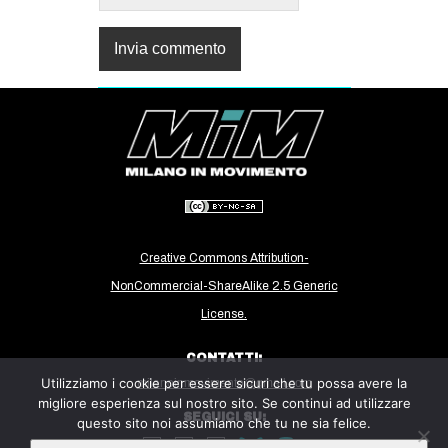
Creative Commons Attribution-
NonCommercial-ShareAlike 2.5 Generic
License.
CONTATTI:
Utilizziamo i cookie per essere sicuri che tu possa avere la
milanoinmovimento@gmail.com
migliore esperienza sul nostro sito. Se continui ad utilizzare
SEGUICI SU:
questo sito noi assumiamo che tu ne sia felice.