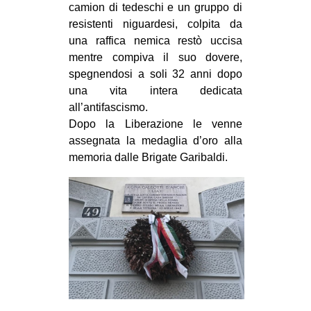
camion di tedeschi e un gruppo di
EVENTI
resistenti niguardesi, colpita da
una raffica nemica restò uccisa
in
mentre compiva il suo dovere,
spegnendosi a soli 32 anni dopo
Fb
una vita intera dedicata
all’antifascismo.
tw
Dopo la Liberazione le venne
assegnata la medaglia d’oro alla
bsky
memoria dalle Brigate Garibaldi.
ms
SEARCH