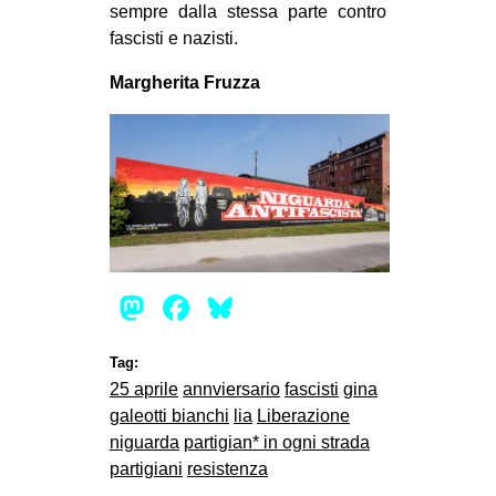
sempre dalla stessa parte contro
fascisti e nazisti.
Margherita Fruzza
Mastodon
Facebook
Bluesky
Tag:
25 aprile
annviersario
fascisti
gina
galeotti bianchi
lia
Liberazione
niguarda
partigian* in ogni strada
partigiani
resistenza