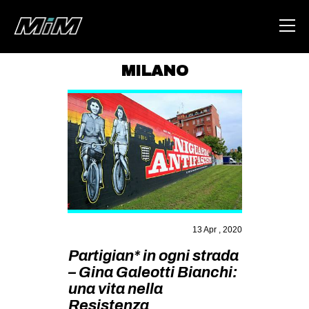
MILANO
HOME
ABOUT
AREA
DEGENERAZIONE
GAZA FREESTYLE
CSOA LAMBRETTA
13 Apr , 2020
MSM
Partigian* in ogni strada
STUDENTI TSUNAMI
– Gina Galeotti Bianchi:
una vita nella
ZAM
Resistenza