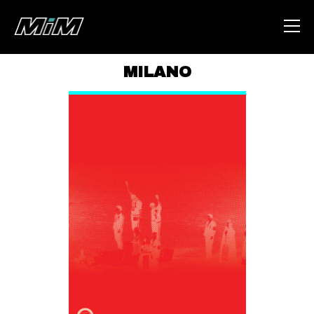
MILANO
HOME
ABOUT
AREA
DEGENERAZIONE
GAZA FREESTYLE
CSOA LAMBRETTA
MSM
STUDENTI TSUNAMI
ZAM