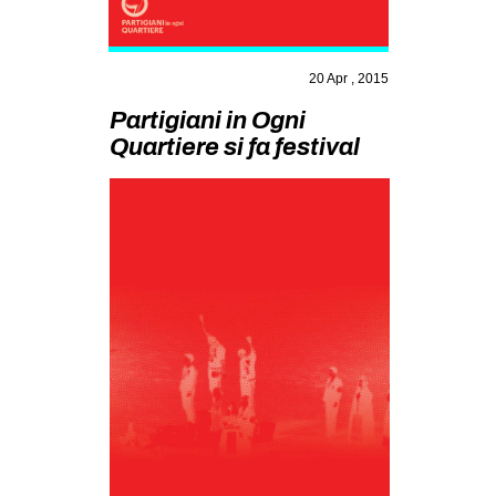
MILANO
MOBILITAZIONI
20 Apr , 2015
SPAZI
Partigiani in Ogni
SPORT POPOLARE
Quartiere si fa festival
MOVIMENTI
AMBIENTE
ANTIFASCISMO
DIRITTO ALL’ABITARE
GENERI
MIGRAZIONI
PRECARIATO
REPRESSIONE
STUDENTI