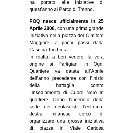
ha portato alle iniziative di
EVENTI
quest’anno al Parco di Trenno.
in
POQ nasce ufficialmente in 25
Aprile 2008
, con una prima grande
Fb
iniziativa nella piazza del Cimitero
Maggiore, a pochi passi dalla
tw
Cascina Torchiera.
In realtà, a ben vedere, la vera
bsky
origine si Partigiani in Ogni
Quartiere va datata all’Aprile
ms
dell’anno precedente con l’inizio
della battaglia contro
SEARCH
l’insediamento di Cuore Nero in
quartiere. Dopo l’incendio della
sede dei neofascisti, l’estrema-
destra milanese cercò di
organizzare una grossa iniziativa
di piazza in Viale Certosa