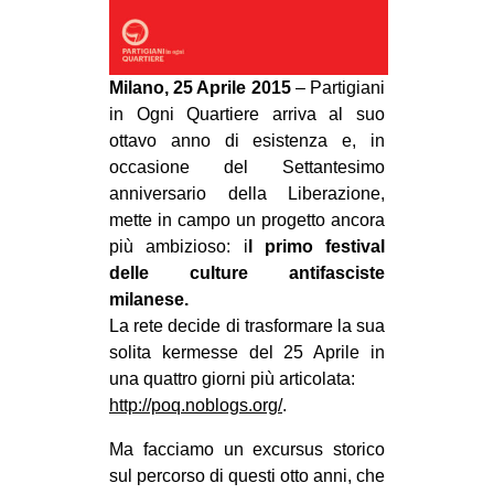
CULTURE
ARTE
Milano, 25 Aprile 2015
– Partigiani
CINEMA
in Ogni Quartiere arriva al suo
MANIFESTI
ottavo anno di esistenza e, in
occasione del Settantesimo
MUSICA
anniversario della Liberazione,
RECENSIONI
mette in campo un progetto ancora
più ambizioso: i
l primo festival
INTERNAZIONALE
delle culture antifasciste
AFRICA
milanese.
La rete decide di trasformare la sua
AMERICHE
solita kermesse del 25 Aprile in
ESTREMO ORIENTE
una quattro giorni più articolata:
EUROPA
http://poq.noblogs.org/
.
MEDIO ORIENTE
Ma facciamo un excursus storico
sul percorso di questi otto anni, che
MONDO