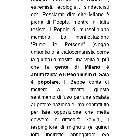
MILANO
estremisti, ecologisti, sindacalisti
MOBILITAZIONI
ecc. Possiamo dire che Milano è
piena di People, mentre in Italia
SPAZI
resiste il Popolo di mussoliniana
SPORT POPOLARE
memoria. La manifestazione
“Prima le Persone” (slogan
MOVIMENTI
umanitario e cattocomunista come
AMBIENTE
la giunta) dimostra una volta di più
che
la gente di Milano è
ANTIFASCISMO
antirazzista e il Peopleism di Sala
DIRITTO ALL’ABITARE
è popolare.
Il Beppe conta di
mettere
a profitto questo
GENERI
sentimento diffuso per una scalata
MIGRAZIONI
al potere nazionale, ma soprattutto
per fare opposizione che metta
PRECARIATO
davvero in difficoltà Salvini, il
REPRESSIONE
respingitore di migranti (e quindi
STUDENTI
loro indiretto annegatore e/o