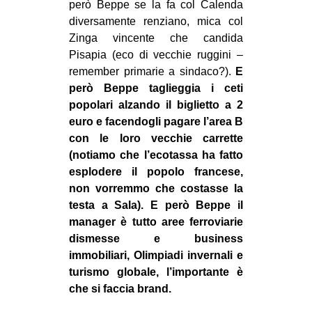
però Beppe se la fa col Calenda
EVENTI
diversamente renziano, mica col
Zinga vincente che candida
in
Pisapia (eco di vecchie ruggini –
remember primarie a sindaco?).
E
Fb
però Beppe taglieggia i ceti
popolari alzando il biglietto a 2
tw
euro e facendogli pagare l’area B
con le loro vecchie carrette
bsky
(notiamo che l’ecotassa ha fatto
esplodere il popolo francese,
ms
non vorremmo che costasse la
testa a Sala). E però Beppe il
SEARCH
manager è tutto aree ferroviarie
dismesse e business
immobiliari, Olimpiadi invernali e
turismo globale, l’importante è
che si faccia brand.