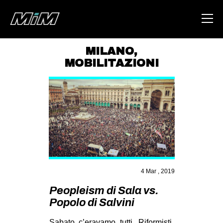
MILANO
,
MOBILITAZIONI
HOME
ABOUT
AREA
DEGENERAZIONE
GAZA FREESTYLE
CSOA LAMBRETTA
4 Mar , 2019
MSM
Peopleism di Sala vs.
STUDENTI TSUNAMI
Popolo di Salvini
ZAM
Sabato c’eravamo tutti. Riformisti,