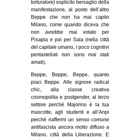
torturatore) esplicito bersaglio della
CULTURE
manifestazione, al posto dell’altro
ARTE
Beppe che non ha mai capito
Milano, come quando diceva che
CINEMA
non avrebbe mai votato per
MANIFESTI
Pisapia e poi per Sala (nella città
del capitale umano, i poco cognitivi
MUSICA
pentastellati non sono mai stati
RECENSIONI
amati).
INTERNAZIONALE
Beppe, Beppe, Beppe, quanto
piaci Beppe. Alle signore radical
AFRICA
chic, alla classe creativa
AMERICHE
cosmopolita e postgender, al terzo
ESTREMO ORIENTE
settore perché Majorino è la tua
mascotte, agli studenti e all’Anpi
EUROPA
perché riaffermi un senso comune
MEDIO ORIENTE
antifascista ancora molto diffuso a
Milano, città della Liberazione. E
MONDO