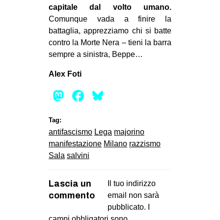
capitale dal volto umano.
Comunque vada a finire la
battaglia, apprezziamo chi si batte
contro la Morte Nera – tieni la barra
sempre a sinistra, Beppe…
Alex Foti
Mastodon
Facebook
Bluesky
Tag:
antifascismo
Lega
majorino
manifestazione
Milano
razzismo
Sala
salvini
Lascia un
Il tuo indirizzo
commento
email non sarà
pubblicato.
I
campi obbligatori sono