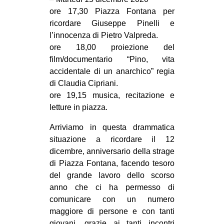
CULTURE
ore 17,30 Piazza Fontana per
ricordare Giuseppe Pinelli e
ARTE
l’innocenza di Pietro Valpreda.
CINEMA
ore 18,00 proiezione del
film/documentario “Pino, vita
MANIFESTI
accidentale di un anarchico” regia
MUSICA
di Claudia Cipriani.
RECENSIONI
ore 19,15 musica, recitazione e
letture in piazza.
INTERNAZIONALE
Arriviamo in questa drammatica
AFRICA
situazione a ricordare il 12
AMERICHE
dicembre, anniversario della strage
di Piazza Fontana, facendo tesoro
ESTREMO ORIENTE
del grande lavoro dello scorso
EUROPA
anno che ci ha permesso di
comunicare con un numero
MEDIO ORIENTE
maggiore di persone e con tanti
MONDO
giovani, grazie ai tanti incontri