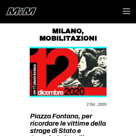
MILANO
,
MOBILITAZIONI
HOME
ABOUT
AREA
DEGENERAZIONE
GAZA FREESTYLE
CSOA LAMBRETTA
2 Dic , 2020
MSM
Piazza Fontana, per
STUDENTI TSUNAMI
ricordare le vittime della
ZAM
strage di Stato e