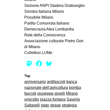
Sezione ANPI Stadera Gratosoglio
Sinistra Italiana Milano
Possibile Milano
Partito Comunista Italiano
Democrazia Atea Lombardia
Rete della Conoscenza
Associazione culturale Pietro Gori
di Milano
Collettivo LUMe
Mastodon
Facebook
Bluesky
Tag:
anniversario
antifascisti
banca
nazionale dell'agricoltura
bomba
fascisti
giuseppe pinelli
Milano
omicidio
piazza fontana
Saverio
Saltarelli
stato
strage
strategia