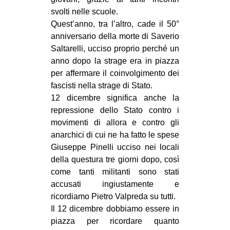
svolti nelle scuole.
EVENTI
Quest’anno, tra l’altro, cade il 50°
anniversario della morte di Saverio
in
Saltarelli, ucciso proprio perché un
Fb
anno dopo la strage era in piazza
per affermare il coinvolgimento dei
tw
fascisti nella strage di Stato.
12 dicembre significa anche la
bsky
repressione dello Stato contro i
movimenti di allora e contro gli
ms
anarchici di cui ne ha fatto le spese
Giuseppe Pinelli ucciso nei locali
SEARCH
della questura tre giorni dopo, così
come tanti militanti sono stati
accusati ingiustamente e
ricordiamo Pietro Valpreda su tutti.
Il 12 dicembre dobbiamo essere in
piazza per ricordare quanto