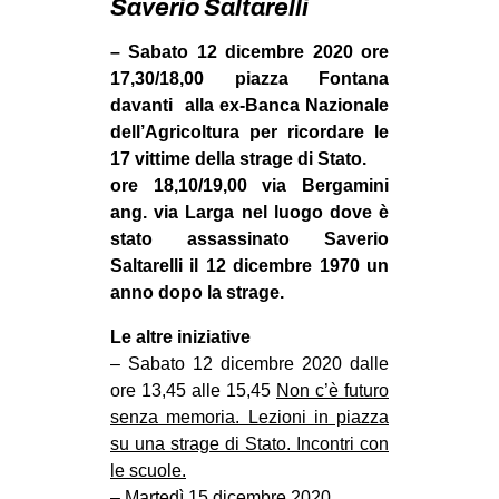
Saverio Saltarelli
MILANO
MOBILITAZIONI
– Sabato 12 dicembre 2020 ore
17,30/18,00 piazza Fontana
SPAZI
davanti alla ex-Banca Nazionale
SPORT POPOLARE
dell’Agricoltura per ricordare le
17 vittime della strage di Stato.
MOVIMENTI
ore 18,10/19,00 via Bergamini
AMBIENTE
ang. via Larga nel luogo dove è
stato assassinato Saverio
ANTIFASCISMO
Saltarelli il 12 dicembre 1970 un
DIRITTO ALL’ABITARE
anno dopo la strage.
GENERI
Le altre iniziative
MIGRAZIONI
– Sabato 12 dicembre 2020 dalle
ore 13,45 alle 15,45
Non c’è futuro
PRECARIATO
senza memoria. Lezioni in piazza
REPRESSIONE
su una strage di Stato. Incontri con
le scuole.
STUDENTI
– Martedì 15 dicembre 2020