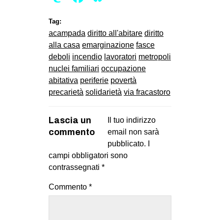
Tag:
acampada
diritto all'abitare
diritto
alla casa
emarginazione
fasce
deboli
incendio
lavoratori
metropoli
nuclei familiari
occupazione
abitativa
periferie
povertà
precarietà
solidarietà
via fracastoro
Lascia un
Il tuo indirizzo
commento
email non sarà
pubblicato.
I
campi obbligatori sono
contrassegnati
*
Commento
*