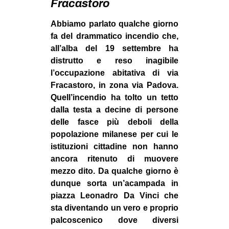
Fracastoro
MILANO
MOBILITAZIONI
Abbiamo parlato qualche giorno
fa del drammatico incendio che,
SPAZI
all’alba del 19 settembre ha
SPORT POPOLARE
distrutto e reso inagibile
l’occupazione abitativa di via
MOVIMENTI
Fracastoro, in zona via Padova.
AMBIENTE
Quell’incendio ha tolto un tetto
dalla testa a decine di persone
ANTIFASCISMO
delle fasce più deboli della
DIRITTO ALL’ABITARE
popolazione milanese per cui le
istituzioni cittadine non hanno
GENERI
ancora ritenuto di muovere
MIGRAZIONI
mezzo dito. Da qualche giorno è
dunque sorta un’acampada in
PRECARIATO
piazza Leonadro Da Vinci che
REPRESSIONE
sta diventando un vero e proprio
STUDENTI
palcoscenico dove diversi