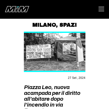
MILANO
,
SPAZI
HOME
ABOUT
AREA
DEGENERAZIONE
GAZA FREESTYLE
CSOA LAMBRETTA
27 Set , 2024
MSM
Piazza Leo, nuova
acampada per il diritto
STUDENTI TSUNAMI
all’abitare dopo
ZAM
l’incendio in via