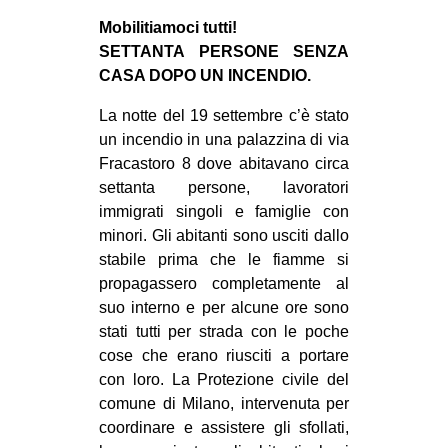
EVENTI
Mobilitiamoci tutti!
SETTANTA PERSONE SENZA
in
CASA DOPO UN INCENDIO.
La notte del 19 settembre c’è stato
Fb
un incendio in una palazzina di via
tw
Fracastoro 8 dove abitavano circa
settanta persone, lavoratori
bsky
immigrati singoli e famiglie con
minori. Gli abitanti sono usciti dallo
ms
stabile prima che le fiamme si
propagassero completamente al
SEARCH
suo interno e per alcune ore sono
stati tutti per strada con le poche
cose che erano riusciti a portare
con loro. La Protezione civile del
comune di Milano, intervenuta per
coordinare e assistere gli sfollati,