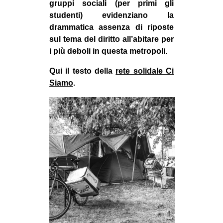
gruppi sociali (per primi gli
CULTURE
studenti) evidenziano la
ARTE
drammatica assenza di riposte
sul tema del diritto all’abitare per
CINEMA
i più deboli in questa metropoli.
MANIFESTI
Qui il testo della
rete solidale Ci
MUSICA
Siamo
.
RECENSIONI
INTERNAZIONALE
AFRICA
AMERICHE
ESTREMO ORIENTE
EUROPA
MEDIO ORIENTE
MONDO