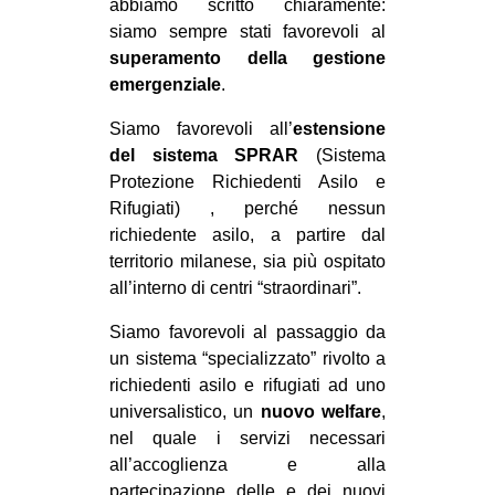
abbiamo scritto chiaramente:
MILANO
siamo sempre stati favorevoli al
MOBILITAZIONI
superamento della gestione
emergenziale
.
SPAZI
SPORT POPOLARE
Siamo favorevoli all’
estensione
del sistema SPRAR
(Sistema
MOVIMENTI
Protezione Richiedenti Asilo e
Rifugiati) , perché nessun
AMBIENTE
richiedente asilo, a partire dal
ANTIFASCISMO
territorio milanese, sia più ospitato
DIRITTO ALL’ABITARE
all’interno di centri “straordinari”.
GENERI
Siamo favorevoli al passaggio da
un sistema “specializzato” rivolto a
MIGRAZIONI
richiedenti asilo e rifugiati ad uno
PRECARIATO
universalistico, un
nuovo welfare
,
REPRESSIONE
nel quale i servizi necessari
all’accoglienza e alla
STUDENTI
partecipazione delle e dei nuovi