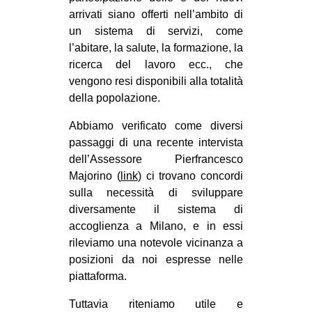
CULTURE
arrivati siano offerti nell’ambito di
un sistema di servizi, come
ARTE
l’abitare, la salute, la formazione, la
CINEMA
ricerca del lavoro ecc., che
vengono resi disponibili alla totalità
MANIFESTI
della popolazione.
MUSICA
Abbiamo verificato come diversi
RECENSIONI
passaggi di una recente intervista
dell’Assessore Pierfrancesco
INTERNAZIONALE
Majorino (
link
) ci trovano concordi
AFRICA
sulla necessità di sviluppare
AMERICHE
diversamente il sistema di
accoglienza a Milano, e in essi
ESTREMO ORIENTE
rileviamo una notevole vicinanza a
EUROPA
posizioni da noi espresse nelle
piattaforma.
MEDIO ORIENTE
MONDO
Tuttavia riteniamo utile e