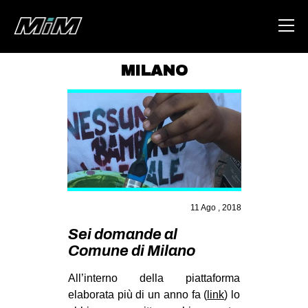
MILANO
HOME
ABOUT
AREA
DEGENERAZIONE
GAZA FREESTYLE
11 Ago , 2018
CSOA LAMBRETTA
Sei domande al
MSM
Comune di Milano
STUDENTI TSUNAMI
All’interno della piattaforma
ZAM
elaborata più di un anno fa (
link
) lo