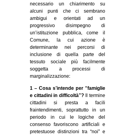
necessario un chiarimento su
EVENTI
alcuni punti che ci sembrano
ambigui e orientati ad un
in
progressivo disimpegno di
un’istituzione pubblica, come il
Fb
Comune, la cui azione è
determinante nei percorsi di
tw
inclusione di quella parte del
tessuto sociale più facilmente
bsky
soggetta a processi di
ms
marginalizzazione:
1 – Cosa s’intende per “famiglie
SEARCH
e cittadini in difficoltà”?
Il termine
cittadini si presta a facili
fraintendimenti, soprattutto in un
periodo in cui le logiche del
consenso favoriscono artificiali e
pretestuose distinzioni tra “noi” e