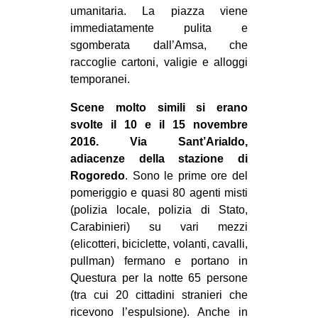
umanitaria. La piazza viene
EVENTI
immediatamente pulita e
sgomberata dall’Amsa, che
in
raccoglie cartoni, valigie e alloggi
temporanei.
Fb
Scene molto simili si erano
tw
svolte il 10 e il 15 novembre
2016. Via Sant’Arialdo,
bsky
adiacenze della stazione di
Rogoredo
. Sono le prime ore del
ms
pomeriggio e quasi 80 agenti misti
(polizia locale, polizia di Stato,
SEARCH
Carabinieri) su vari mezzi
(elicotteri, biciclette, volanti, cavalli,
pullman) fermano e portano in
Questura per la notte 65 persone
(tra cui 20 cittadini stranieri che
ricevono l’espulsione). Anche in