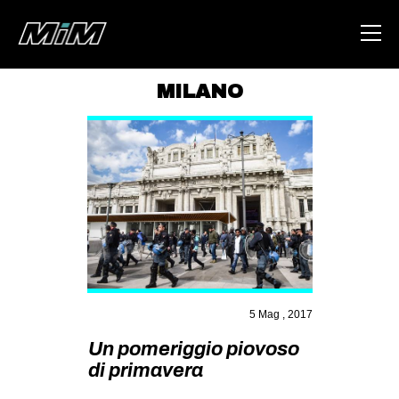
MILANO
HOME
ABOUT
AREA
DEGENERAZIONE
GAZA FREESTYLE
CSOA LAMBRETTA
MSM
5 Mag , 2017
STUDENTI TSUNAMI
Un pomeriggio piovoso
di primavera
ZAM