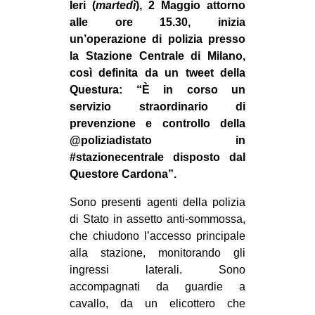
Ieri (
martedì
), 2 Maggio attorno
MILANO
alle ore 15.30, inizia
MOBILITAZIONI
un’operazione di polizia presso
la Stazione Centrale di Milano,
SPAZI
così definita da un tweet della
SPORT POPOLARE
Questura: “È in corso un
servizio straordinario di
MOVIMENTI
prevenzione e controllo della
AMBIENTE
@poliziadistato in
ANTIFASCISMO
#stazionecentrale disposto dal
Questore Cardona”.
DIRITTO ALL’ABITARE
Sono presenti agenti della polizia
GENERI
di Stato in assetto anti-sommossa,
MIGRAZIONI
che chiudono l’accesso principale
PRECARIATO
alla stazione, monitorando gli
ingressi laterali. Sono
REPRESSIONE
accompagnati da guardie a
STUDENTI
cavallo, da un elicottero che