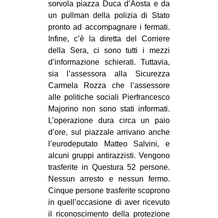
sorvola piazza Duca d’Aosta e da
CULTURE
un pullman della polizia di Stato
ARTE
pronto ad accompagnare i fermati.
Infine, c’è la diretta del Corriere
CINEMA
della Sera, ci sono tutti i mezzi
MANIFESTI
d’informazione schierati. Tuttavia,
sia l’assessora alla Sicurezza
MUSICA
Carmela Rozza che l’assessore
RECENSIONI
alle politiche sociali Pierfrancesco
Majorino non sono stati informati.
INTERNAZIONALE
L’operazione dura circa un paio
AFRICA
d’ore, sul piazzale arrivano anche
l’eurodeputato Matteo Salvini, e
AMERICHE
alcuni gruppi antirazzisti. Vengono
ESTREMO ORIENTE
trasferite in Questura 52 persone.
EUROPA
Nessun arresto e nessun fermo.
Cinque persone trasferite scoprono
MEDIO ORIENTE
in quell’occasione di aver ricevuto
MONDO
il riconoscimento della protezione