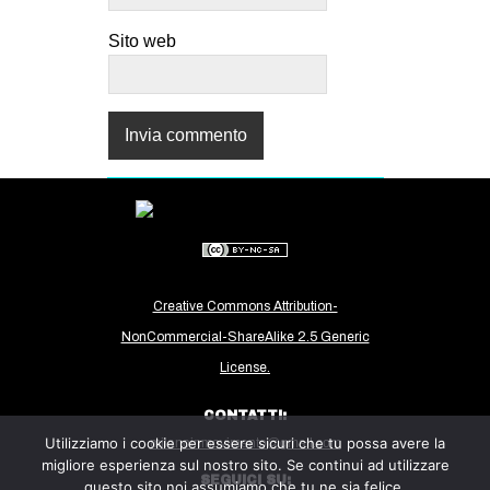
Sito web
Creative Commons Attribution-
NonCommercial-ShareAlike 2.5 Generic
License.
CONTATTI:
Utilizziamo i cookie per essere sicuri che tu possa avere la
milanoinmovimento@gmail.com
migliore esperienza sul nostro sito. Se continui ad utilizzare
SEGUICI SU:
questo sito noi assumiamo che tu ne sia felice.