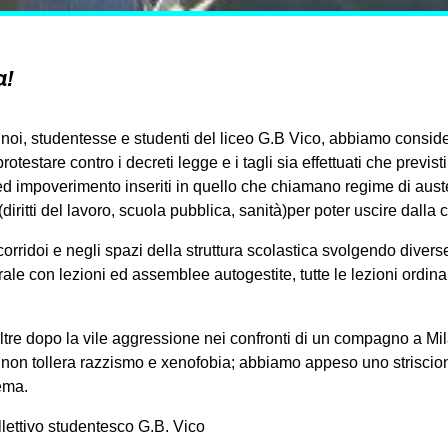
a!
 noi, studentesse e studenti del liceo G.B Vico, abbiamo consi
rotestare contro i decreti legge e i tagli sia effettuati che previsti
ed impoverimento inseriti in quello che chiamano regime di auster
diritti del lavoro, scuola pubblica, sanità)per poter uscire dalla cr
rridoi e negli spazi della struttura scolastica svolgendo diverse 
le con lezioni ed assemblee autogestite, tutte le lezioni ordinar
ltre dopo la vile aggressione nei confronti di un compagno a Mi
e non tollera razzismo e xenofobia; abbiamo appeso uno striscio
tema.
lettivo studentesco G.B. Vico