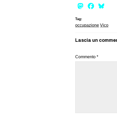
Mastod
Face
Bl
Tag:
occupazione
Vico
Lascia un comme
Commento
*