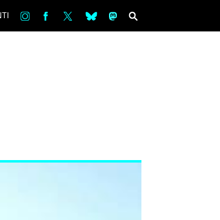
in
Fb
tw
bsky
ms
SEARCH
TI