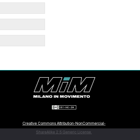
Creative Commons Attribution-NonCommercial-
ShareAlike 2.5 Generic License.