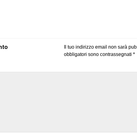
on
book
uesky
nto
Il tuo indirizzo email non sarà pub
obbligatori sono contrassegnati
*