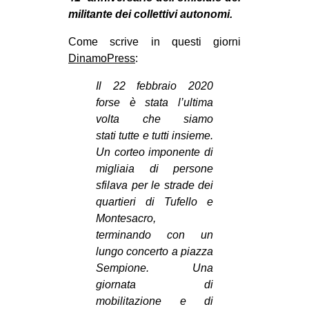
MILANO
militante dei collettivi autonomi.
MOBILITAZIONI
Come scrive in questi giorni
SPAZI
DinamoPress
:
SPORT POPOLARE
Il 22 febbraio 2020
forse è stata l’ultima
MOVIMENTI
volta che siamo
AMBIENTE
stati tutte e tutti insieme.
Un corteo imponente di
ANTIFASCISMO
migliaia di persone
DIRITTO ALL’ABITARE
sfilava per le strade dei
GENERI
quartieri di Tufello e
Montesacro,
MIGRAZIONI
terminando con un
PRECARIATO
lungo concerto a piazza
Sempione. Una
REPRESSIONE
giornata di
STUDENTI
mobilitazione e di