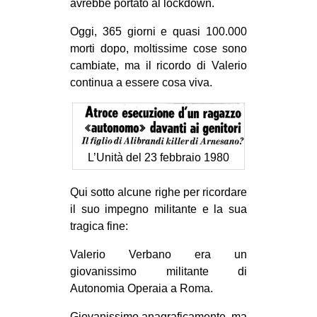
avrebbe portato al lockdown.
EVENTI
Oggi, 365 giorni e quasi 100.000
morti dopo, moltissime cose sono
in
cambiate, ma il ricordo di Valerio
Fb
continua a essere cosa viva.
tw
bsky
L’Unità del 23 febbraio 1980
ms
Qui sotto alcune righe per ricordare
il suo impegno militante e la sua
SEARCH
tragica fine:
Valerio Verbano era un
giovanissimo militante di
Autonomia Operaia a Roma.
Giovanissimo anagraficamente, ma