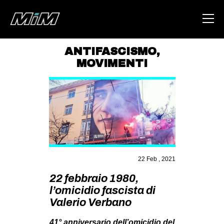
ANTIFASCISMO
,
MOVIMENTI
HOME
ABOUT
AREA
DEGENERAZIONE
GAZA FREESTYLE
CSOA LAMBRETTA
22 Feb , 2021
MSM
22 febbraio 1980,
l’omicidio fascista di
STUDENTI TSUNAMI
Valerio Verbano
ZAM
41° anniversario dell’omicidio del