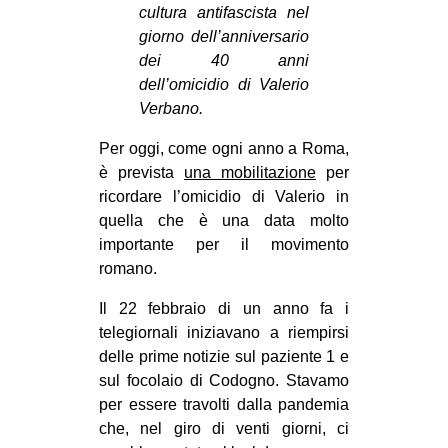
cultura antifascista nel
CULTURE
giorno dell’anniversario
ARTE
dei 40 anni
dell’omicidio di Valerio
CINEMA
Verbano.
MANIFESTI
Per oggi, come ogni anno a Roma,
MUSICA
è prevista
una mobilitazione
per
RECENSIONI
ricordare l’omicidio di Valerio in
quella che è una data molto
INTERNAZIONALE
importante per il movimento
AFRICA
romano.
AMERICHE
Il 22 febbraio di un anno fa i
telegiornali iniziavano a riempirsi
ESTREMO ORIENTE
delle prime notizie sul paziente 1 e
EUROPA
sul focolaio di Codogno. Stavamo
MEDIO ORIENTE
per essere travolti dalla pandemia
che, nel giro di venti giorni, ci
MONDO