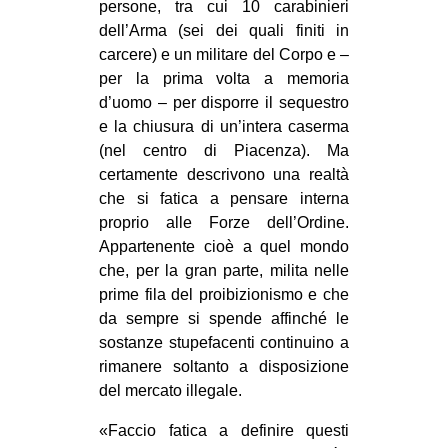
persone, tra cui 10 carabinieri
EVENTI
dell’Arma (sei dei quali finiti in
carcere) e un militare del Corpo e –
in
per la prima volta a memoria
d’uomo – per disporre il sequestro
Fb
e la chiusura di un’intera caserma
(nel centro di Piacenza). Ma
tw
certamente descrivono una realtà
che si fatica a pensare interna
bsky
proprio alle Forze dell’Ordine.
Appartenente cioè a quel mondo
ms
che, per la gran parte, milita nelle
prime fila del proibizionismo e che
SEARCH
da sempre si spende affinché le
sostanze stupefacenti continuino a
rimanere soltanto a disposizione
del mercato illegale.
«Faccio fatica a definire questi