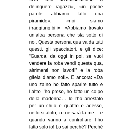
MILANO
delinquere ragazzi», «in poche
MOBILITAZIONI
parole abbiamo fatto una
piramide», «noi siamo
SPAZI
irraggiungibili». «Abbiamo trovato
SPORT POPOLARE
un’altra persona che sta sotto di
noi. Questa persona qua va da tutti
MOVIMENTI
questi, gli spacciatori, e gli dice:
AMBIENTE
“Guarda, da oggi in poi, se vuoi
vendere la roba vendi questa qua,
ANTIFASCISMO
altrimenti non lavori!” e la roba
DIRITTO ALL’ABITARE
gliela diamo noi!». E ancora: «Da
uno zaino ho fatto sparire tutto e
GENERI
l’altro l’ho preso, ho fatto un colpo
MIGRAZIONI
della madonna… Io l’ho arrestato
per un chilo e quattro e adesso,
PRECARIATO
nello scatolo, ce ne sarà la me… e
REPRESSIONE
quando vanno a controllare, l’ho
STUDENTI
fatto solo io! Lo sai perché? Perché