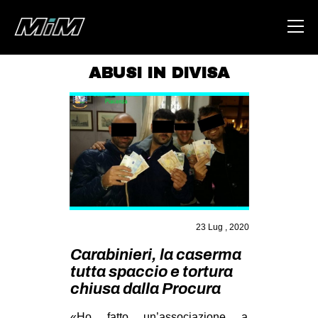
ABUSI IN DIVISA
HOME
ABOUT
AREA
DEGENERAZIONE
GAZA FREESTYLE
CSOA LAMBRETTA
23 Lug , 2020
MSM
Carabinieri, la caserma
tutta spaccio e tortura
STUDENTI TSUNAMI
chiusa dalla Procura
ZAM
«Ho fatto un’associazione a