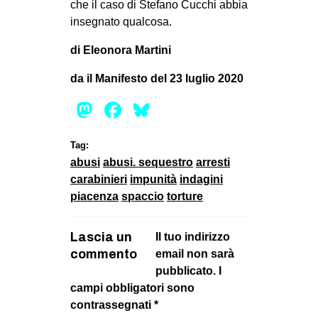
che il caso di Stefano Cucchi abbia
insegnato qualcosa.
di Eleonora Martini
da il Manifesto del 23 luglio 2020
Mastodon
Facebook
Bluesky
Tag:
abusi
abusi. sequestro
arresti
carabinieri
impunità
indagini
piacenza
spaccio
torture
Lascia un
Il tuo indirizzo
commento
email non sarà
pubblicato.
I
campi obbligatori sono
contrassegnati
*