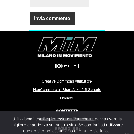
Creative Commons Attribution-
NonCommercial-ShareAlike 2.5 Generic
License.
CONTATTI:
Utilizziamo i cookie per essere sicuri che tu possa avere la
milanoinmovimento@gmail.com
migliore esperienza sul nostro sito. Se continui ad utilizzare
SEGUICI SU:
questo sito noi assumiamo che tu ne sia felice.