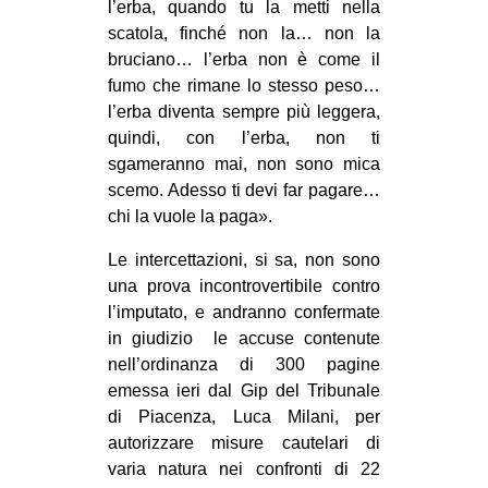
l’erba, quando tu la metti nella
CULTURE
scatola, finché non la… non la
ARTE
bruciano… l’erba non è come il
fumo che rimane lo stesso peso…
CINEMA
l’erba diventa sempre più leggera,
MANIFESTI
quindi, con l’erba, non ti
sgameranno mai, non sono mica
MUSICA
scemo. Adesso ti devi far pagare…
RECENSIONI
chi la vuole la paga».
INTERNAZIONALE
Le intercettazioni, si sa, non sono
una prova incontrovertibile contro
AFRICA
l’imputato, e andranno confermate
AMERICHE
in giudizio le accuse contenute
ESTREMO ORIENTE
nell’ordinanza di 300 pagine
emessa ieri dal Gip del Tribunale
EUROPA
di Piacenza, Luca Milani, per
MEDIO ORIENTE
autorizzare misure cautelari di
varia natura nei confronti di 22
MONDO