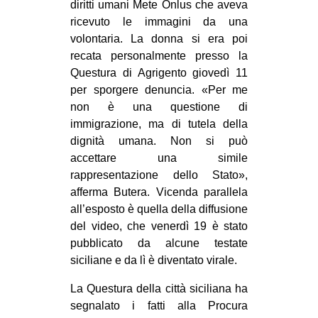
diritti umani Mete Onlus che aveva
EVENTI
ricevuto le immagini da una
volontaria. La donna si era poi
in
recata personalmente presso la
Questura di Agrigento giovedì 11
Fb
per sporgere denuncia. «Per me
non è una questione di
tw
immigrazione, ma di tutela della
dignità umana. Non si può
bsky
accettare una simile
rappresentazione dello Stato»,
ms
afferma Butera. Vicenda parallela
all’esposto è quella della diffusione
SEARCH
del video, che venerdì 19 è stato
pubblicato da alcune testate
siciliane e da lì è diventato virale.
La Questura della città siciliana ha
segnalato i fatti alla Procura