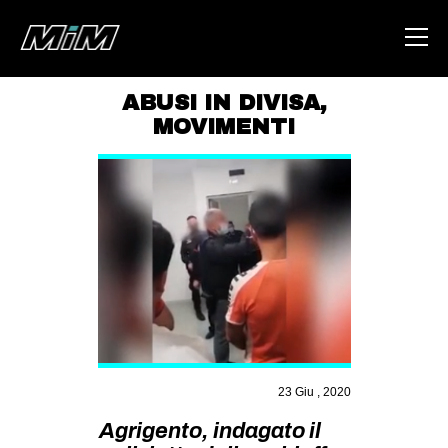
ABUSI IN DIVISA
,
MOVIMENTI
HOME
ABOUT
AREA
DEGENERAZIONE
GAZA FREESTYLE
CSOA LAMBRETTA
MSM
STUDENTI TSUNAMI
23 Giu , 2020
ZAM
Agrigento, indagato il