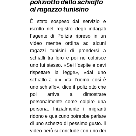
poliziotto dello schiaffo
MILANO
al ragazzo tunisino
MOBILITAZIONI
È stato sospeso dal servizio e
SPAZI
iscritto nel registro degli indagati
SPORT POPOLARE
l’agente di Polizia ripreso in un
video mentre ordina ad alcuni
MOVIMENTI
ragazzi tunisini di prendersi a
AMBIENTE
schiaffi tra loro e poi ne colpisce
uno lui stesso. «Sei l’ospite e devi
ANTIFASCISMO
rispettare la legge», «dai uno
DIRITTO ALL’ABITARE
schiaffo a lui», «fai l’uomo, così è
uno schiaffo», dice il poliziotto che
GENERI
poi arriva a dimostrare
MIGRAZIONI
personalmente come colpire una
persona. Inizialmente i migranti
PRECARIATO
ridono e qualcuno potrebbe parlare
REPRESSIONE
di uno scherzo di pessimo gusto. Il
STUDENTI
video però si conclude con uno dei