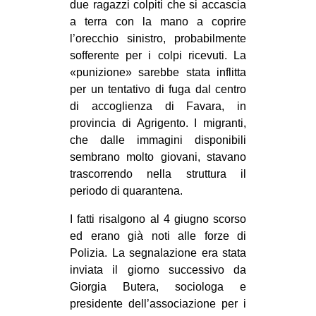
due ragazzi colpiti che si accascia
CULTURE
a terra con la mano a coprire
ARTE
l’orecchio sinistro, probabilmente
sofferente per i colpi ricevuti. La
CINEMA
«punizione» sarebbe stata inflitta
MANIFESTI
per un tentativo di fuga dal centro
di accoglienza di Favara, in
MUSICA
provincia di Agrigento. I migranti,
RECENSIONI
che dalle immagini disponibili
sembrano molto giovani, stavano
INTERNAZIONALE
trascorrendo nella struttura il
AFRICA
periodo di quarantena.
AMERICHE
I fatti risalgono al 4 giugno scorso
ESTREMO ORIENTE
ed erano già noti alle forze di
Polizia. La segnalazione era stata
EUROPA
inviata il giorno successivo da
MEDIO ORIENTE
Giorgia Butera, sociologa e
presidente dell’associazione per i
MONDO