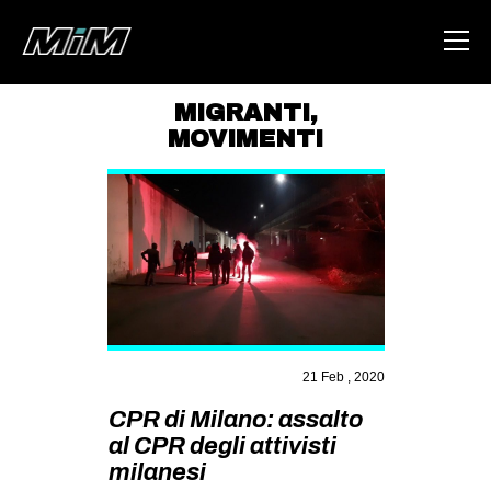
MIGRANTI
,
MOVIMENTI
HOME
ABOUT
AREA
DEGENERAZIONE
GAZA FREESTYLE
CSOA LAMBRETTA
21 Feb , 2020
MSM
CPR di Milano: assalto
STUDENTI TSUNAMI
al CPR degli attivisti
ZAM
milanesi