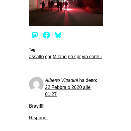
EVENTI
in
Mastodon
Facebook
Bluesky
Fb
tw
Tag:
assalto
cpr
Milano
no cpr
via corelli
bsky
ms
Alberto Vittadini
ha detto:
SEARCH
22 Febbraio 2020 alle
01:27
Bravi!!!!
Rispondi