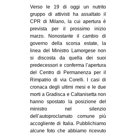
MILANO
Verso le 19 di oggi un nutrito
MOBILITAZIONI
gruppo di attivisti ha assaltato il
CPR di Milano, la cui apertura è
SPAZI
prevista per il prossimo inizio
SPORT POPOLARE
marzo. Nonostante il cambio di
governo della scorsa estate, la
MOVIMENTI
linea del Ministro Lamorgese non
AMBIENTE
si discosta da quella dei suoi
predecessori e conferma l’apertura
ANTIFASCISMO
del Centro di Permanenza per il
DIRITTO ALL’ABITARE
Rimpatrio di via Corelli. I casi di
cronaca degli ultimi mesi e le due
GENERI
morti a Gradisca e Caltanisetta non
MIGRAZIONI
hanno spostato la posizione del
ministro nel silenzio
PRECARIATO
dell’autoproclamato comune più
REPRESSIONE
accogliente di Italia. Pubblichiamo
STUDENTI
alcune foto che abbiamo ricevuto