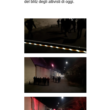
del blitz degli attivisti di oggi.
CULTURE
ARTE
CINEMA
MANIFESTI
MUSICA
RECENSIONI
INTERNAZIONALE
AFRICA
AMERICHE
ESTREMO ORIENTE
EUROPA
MEDIO ORIENTE
MONDO