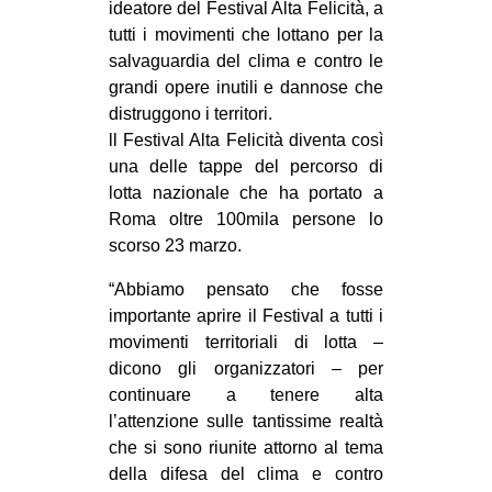
ideatore del Festival Alta Felicità, a
CULTURE
tutti i movimenti che lottano per la
ARTE
salvaguardia del clima e contro le
grandi opere inutili e dannose che
CINEMA
distruggono i territori.
MANIFESTI
ll Festival Alta Felicità diventa così
una delle tappe del percorso di
MUSICA
lotta nazionale che ha portato a
RECENSIONI
Roma oltre 100mila persone lo
scorso 23 marzo.
INTERNAZIONALE
“Abbiamo pensato che fosse
AFRICA
importante aprire il Festival a tutti i
AMERICHE
movimenti territoriali di lotta –
ESTREMO ORIENTE
dicono gli organizzatori – per
continuare a tenere alta
EUROPA
l’attenzione sulle tantissime realtà
MEDIO ORIENTE
che si sono riunite attorno al tema
della difesa del clima e contro
MONDO