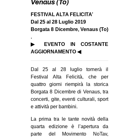
Venaus (To)
MILANO
MOBILITAZIONI
FESTIVAL ALTA FELICITA’
Dal 25 al 28 Luglio 2019
SPAZI
Borgata 8 Dicembre, Venaus (To)
SPORT POPOLARE
.
▶ EVENTO IN COSTANTE
MOVIMENTI
AGGIORNAMENTO ◀
AMBIENTE
ANTIFASCISMO
Dal 25 al 28 luglio tornerà il
Festival Alta Felicità, che per
DIRITTO ALL’ABITARE
quattro giorni riempirà la storica
GENERI
Borgata 8 Dicembre di Venaus, tra
concerti, gite, eventi culturali, sport
MIGRAZIONI
e attività per bambini.
PRECARIATO
La prima tra le tante novità della
REPRESSIONE
quarta edizione è l’apertura da
STUDENTI
parte del Movimento NoTav,