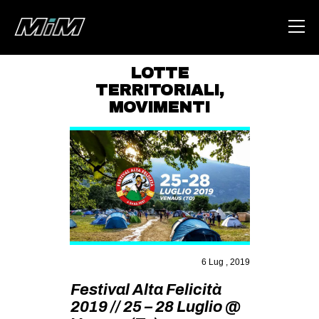
LOTTE
TERRITORIALI
,
HOME
MOVIMENTI
ABOUT
AREA
DEGENERAZIONE
GAZA FREESTYLE
CSOA LAMBRETTA
MSM
6 Lug , 2019
STUDENTI TSUNAMI
Festival Alta Felicità
ZAM
2019 // 25 – 28 Luglio @