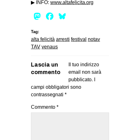
▶ INFO:
www.altafelicita.org
Mastodon
Facebook
Bluesky
Tag:
alta felicità
arresti
festival
notav
TAV
venaus
Lascia un
Il tuo indirizzo
commento
email non sarà
pubblicato.
I
campi obbligatori sono
contrassegnati
*
Commento
*