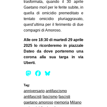
trasformata, quando il 30 aprile
CULTURE
Gaetano morì per le ferite subite, in
ARTE
quella di omicidio premeditato e
tentato omicidio pluriaggravato,
CINEMA
quest’ultima per il ferimento di due
MANIFESTI
compagni di Amoroso.
MUSICA
Alle ore 18:30 di martedì 29 aprile
RECENSIONI
2025 lo ricorderemo in piazzale
Dateo da dove porteremo una
INTERNAZIONALE
corona alla sua targa in via
Uberti.
AFRICA
Mastodon
Facebook
Bluesky
AMERICHE
ESTREMO ORIENTE
Tag:
EUROPA
anniversario
antifascismo
MEDIO ORIENTE
antifascisti
fascismo
fascisti
gaetano amoroso
memoria
Milano
MONDO