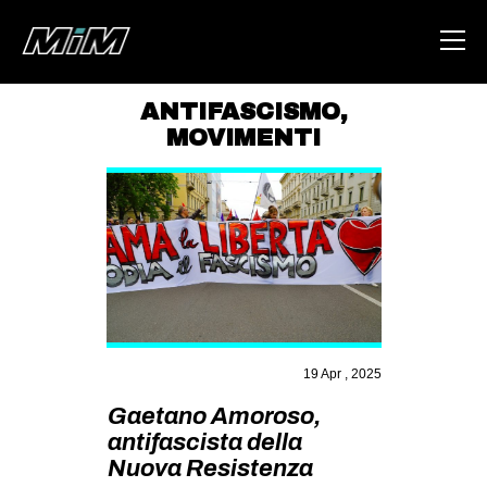
ANTIFASCISMO
,
MOVIMENTI
HOME
ABOUT
AREA
DEGENERAZIONE
GAZA FREESTYLE
CSOA LAMBRETTA
19 Apr , 2025
MSM
Gaetano Amoroso,
STUDENTI TSUNAMI
antifascista della
ZAM
Nuova Resistenza