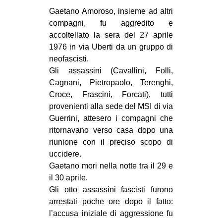
MILANO
Gaetano Amoroso, insieme ad altri
MOBILITAZIONI
compagni, fu aggredito e
accoltellato la sera del 27 aprile
SPAZI
1976 in via Uberti da un gruppo di
SPORT POPOLARE
neofascisti.
Gli assassini (Cavallini, Folli,
MOVIMENTI
Cagnani, Pietropaolo, Terenghi,
AMBIENTE
Croce, Frascini, Forcati), tutti
provenienti alla sede del MSI di via
ANTIFASCISMO
Guerrini, attesero i compagni che
DIRITTO ALL’ABITARE
ritornavano verso casa dopo una
riunione con il preciso scopo di
GENERI
uccidere.
MIGRAZIONI
Gaetano mori nella notte tra il 29 e
il 30 aprile.
PRECARIATO
Gli otto assassini fascisti furono
REPRESSIONE
arrestati poche ore dopo il fatto:
STUDENTI
l’accusa iniziale di aggressione fu