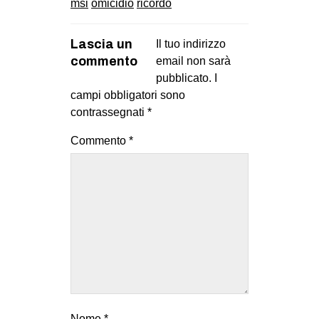
msi
omicidio
ricordo
EVENTI
Lascia un
Il tuo indirizzo
in
commento
email non sarà
pubblicato.
I
Fb
campi obbligatori sono
contrassegnati
*
tw
Commento
*
bsky
ms
SEARCH
Nome
*