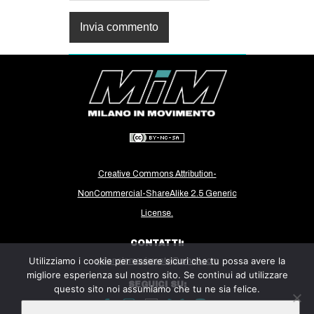
Creative Commons Attribution-
NonCommercial-ShareAlike 2.5 Generic
License.
CONTATTI:
Utilizziamo i cookie per essere sicuri che tu possa avere la
milanoinmovimento@gmail.com
migliore esperienza sul nostro sito. Se continui ad utilizzare
SEGUICI SU:
questo sito noi assumiamo che tu ne sia felice.