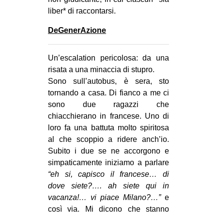
CULTURE
liber* di raccontarsi.
ARTE
DeGenerAzione
CINEMA
Un’escalation pericolosa: da una
MANIFESTI
risata a una minaccia di stupro.
MUSICA
Sono sull’autobus, è sera, sto
RECENSIONI
tornando a casa. Di fianco a me ci
sono due ragazzi che
INTERNAZIONALE
chiacchierano in francese. Uno di
loro fa una battuta molto spiritosa
AFRICA
al che scoppio a ridere anch’io.
AMERICHE
Subito i due se ne accorgono e
ESTREMO ORIENTE
simpaticamente iniziamo a parlare
“eh si, capisco il francese… di
EUROPA
dove siete?…. ah siete qui in
MEDIO ORIENTE
vacanza!… vi piace Milano?…”
e
così via. Mi dicono che stanno
MONDO