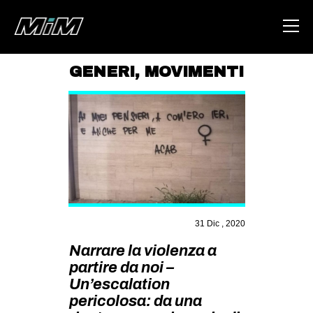
GENERI
,
MOVIMENTI
HOME
ABOUT
AREA
DEGENERAZIONE
GAZA FREESTYLE
CSOA LAMBRETTA
31 Dic , 2020
MSM
Narrare la violenza a
partire da noi –
STUDENTI TSUNAMI
Un’escalation
ZAM
pericolosa: da una