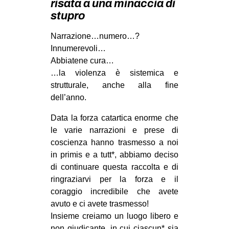
risata a una minaccia di
MILANO
stupro
MOBILITAZIONI
Narrazione…numero…?
SPAZI
Innumerevoli…
SPORT POPOLARE
Abbiatene cura…
…la violenza è sistemica e
MOVIMENTI
strutturale, anche alla fine
AMBIENTE
dell’anno.
ANTIFASCISMO
Data la forza catartica enorme che
le varie narrazioni e prese di
DIRITTO ALL’ABITARE
coscienza hanno trasmesso a noi
GENERI
in primis e a tutt*, abbiamo deciso
MIGRAZIONI
di continuare questa raccolta e di
ringraziarvi per la forza e il
PRECARIATO
coraggio incredibile che avete
REPRESSIONE
avuto e ci avete trasmesso!
Insieme creiamo un luogo libero e
STUDENTI
non giudicante, in cui ciascun* sia