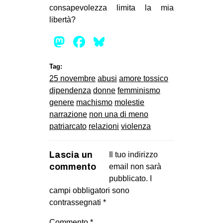
consapevolezza limita la mia
libertà?
Mastodon
Facebook
Bluesky
Tag:
25 novembre
abusi
amore tossico
dipendenza
donne
femminismo
genere
machismo
molestie
narrazione
non una di meno
patriarcato
relazioni
violenza
Lascia un
Il tuo indirizzo
commento
email non sarà
pubblicato.
I
campi obbligatori sono
contrassegnati
*
Commento
*