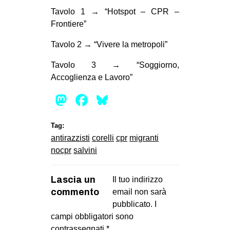
Tavolo 1 → “Hotspot – CPR –
EVENTI
Frontiere”
in
Tavolo 2 → “Vivere la metropoli”
Fb
Tavolo 3 → “Soggiorno,
Accoglienza e Lavoro”
tw
Mastodon
Facebook
Bluesky
bsky
Tag:
ms
antirazzisti
corelli
cpr
migranti
nocpr
salvini
SEARCH
Lascia un
Il tuo indirizzo
commento
email non sarà
pubblicato.
I
campi obbligatori sono
contrassegnati
*