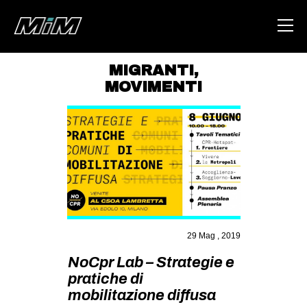
MIGRANTI
,
MOVIMENTI
HOME
ABOUT
AREA
DEGENERAZIONE
GAZA FREESTYLE
CSOA LAMBRETTA
29 Mag , 2019
MSM
NoCpr Lab – Strategie e
STUDENTI TSUNAMI
pratiche di
ZAM
mobilitazione diffusa