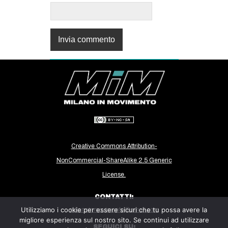
Creative Commons Attribution-
NonCommercial-ShareAlike 2.5 Generic
License.
CONTATTI:
Utilizziamo i cookie per essere sicuri che tu possa avere la
milanoinmovimento@gmail.com
migliore esperienza sul nostro sito. Se continui ad utilizzare
SEGUICI SU: