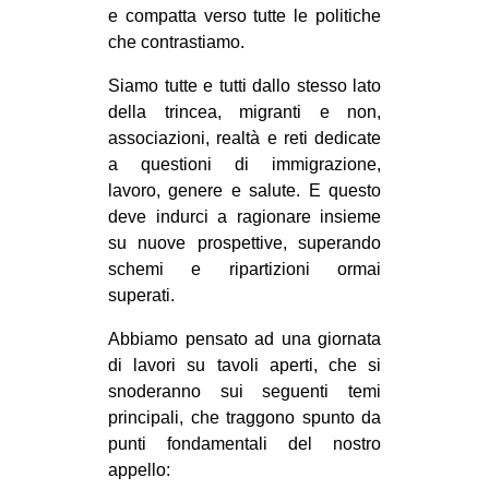
e compatta verso tutte le politiche
CULTURE
che contrastiamo.
ARTE
Siamo tutte e tutti dallo stesso lato
CINEMA
della trincea, migranti e non,
MANIFESTI
associazioni, realtà e reti dedicate
a questioni di immigrazione,
MUSICA
lavoro, genere e salute. E questo
RECENSIONI
deve indurci a ragionare insieme
su nuove prospettive, superando
INTERNAZIONALE
schemi e ripartizioni ormai
AFRICA
superati.
AMERICHE
Abbiamo pensato ad una giornata
ESTREMO ORIENTE
di lavori su tavoli aperti, che si
snoderanno sui seguenti temi
EUROPA
principali, che traggono spunto da
MEDIO ORIENTE
punti fondamentali del nostro
appello:
MONDO