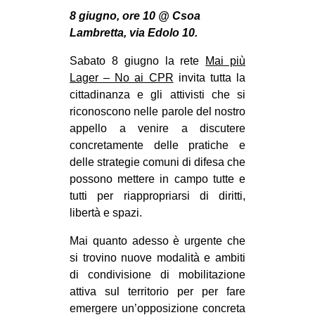
MILANO
8 giugno, ore 10 @ Csoa
MOBILITAZIONI
Lambretta, via Edolo 10.
SPAZI
Sabato 8 giugno la rete
Mai più
Lager – No ai CPR
invita tutta la
SPORT POPOLARE
cittadinanza e gli attivisti che si
MOVIMENTI
riconoscono nelle parole del nostro
appello a venire a discutere
AMBIENTE
concretamente delle pratiche e
ANTIFASCISMO
delle strategie comuni di difesa che
possono mettere in campo tutte e
DIRITTO ALL’ABITARE
tutti per riappropriarsi di diritti,
GENERI
libertà e spazi.
MIGRAZIONI
Mai quanto adesso è urgente che
PRECARIATO
si trovino nuove modalità e ambiti
di condivisione di mobilitazione
REPRESSIONE
attiva sul territorio per per fare
STUDENTI
emergere un’opposizione concreta