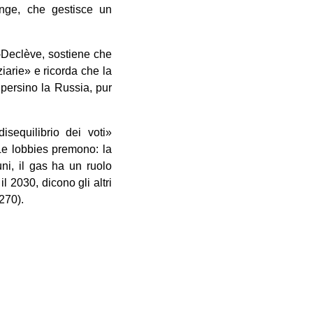
ange, che gestisce un
-Declève, sostiene che
iarie» e ricorda che la
 persino la Russia, pur
sequilibrio dei voti»
Le lobbies premono: la
ni, il gas ha un ruolo
 2030, dicono gli altri
270).