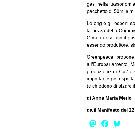
gas nella tassonomia
pacchetto di 50mila mil
Le ong e gli esperti 
la bozza della Commiss
Cina ha escluso il gas
essendo produttore, s
Greenpeace propone u
all’Europarlamento. M
produzione di Co2 del
importante per rispett
(e chiedono di alzare 
di Anna Maria Merlo
da il Manifesto del 2
Mastod
Face
Bl