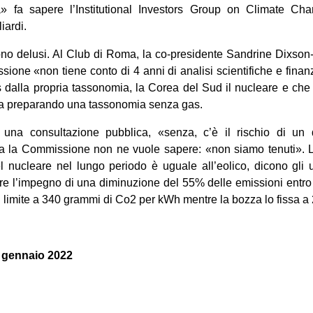
» fa sapere l’Institutional Investors Group on Climate Ch
iardi.
sono delusi. Al Club di Roma, la co-presidente Sandrine Dixson
ione «non tiene conto di 4 anni di analisi scientifiche e finanz
 dalla propria tassonomia, la Corea del Sud il nucleare e che
ta preparando una tassonomia senza gas.
na consultazione pubblica, «senza, c’è il rischio di un di
a la Commissione non ne vuole sapere: «non siamo tenuti». 
 nucleare nel lungo periodo è uguale all’eolico, dicono gli u
are l’impegno di una diminuzione del 55% delle emissioni entro il
il limite a 340 grammi di Co2 per kWh mentre la bozza lo fissa a 
2 gennaio 2022
on
book
uesky