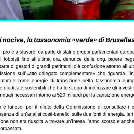
i nocive, la tassonomia «verde» di Bruxelles
e, pro e a sfavore, da parte di stati e gruppi parlamentari europe
ei lobbisti fino all’ultima ora, denunce delle ong, parere neg
parte di gestori di grandi patrimoni: c’è confusione attorno all’ul
sione sull’«atto delegato complementare» che riguarda l’in
aturale come energie di transizione nella tassonomia europe
he giudicate sostenibili che ha lo scopo di indirizzare gli inves
nuali necessari intorno ai 520 miliardi per la transizione energ
è furioso, per il rifiuto della Commissione di consultare i p
enza di un’analisi costi-benefici sulle due fonti di energia. Ieri 
ne non era riuscita a trovare un’intesa l’anno scorso e anche
sorpassata.