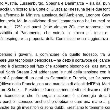
no Austria, Lussemburgo, Spagna e Danimarca – sia dal punto
accia un ricorso alla Corte di Giustizia: «nessuna delle due font
ha affermato la Ministra austriaca dell’Ambiente, Leonore Ge
denuncia. Ma la coalizione di stati contraria non ha i numeri p
o tra il 72% dei paesi (cioè almeno 20), che rappresentin
sibilità al Parlamento, che voterà in blocco sul testo e
à respingere la proposta della Commissione a maggioranza
persino i governi, a cominciare da quello tedesco, tra S
are una tecnologia pericolosa – ha detto il portavoce del cance
erno è d’accordo sul fatto che abbiamo bisogno del gas natur
sul North Stream 2 si addensano le nubi della tensione con la
e si è parlato di un deal tra Germania e Francia, per far pass
(difeso dalla Francia, con una manciata di alleati dell’Est). 
trare Scholz. Il Presidente francese, mercoledì nel discorso al
 riconoscere che l’energia nucleare è un’energia decarbo
 perché riconosce anche che dobbiamo dare una mano ai p
che tra gli investitori ci sono dubbi, «restiamo fortemente cont