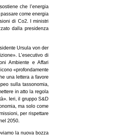
sostiene che l’energia
be passare come energia
ioni di Co2. I ministri
zzato dalla presidenza
esidente Ursula von der
zione». L’esecutivo di
oni Ambiente e Affari
 dicono «profondamente
he una lettera a favore
opeo sulla tassonomia,
ttere in atto la regola
tà». Ieri, il gruppo S&D
ssonomia, ma solo come
issioni, per rispettare
 nel 2050.
Troviamo la nuova bozza