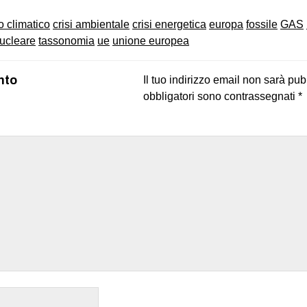
 climatico
crisi ambientale
crisi energetica
europa
fossile
GAS
ucleare
tassonomia
ue
unione europea
nto
Il tuo indirizzo email non sarà pub
obbligatori sono contrassegnati
*