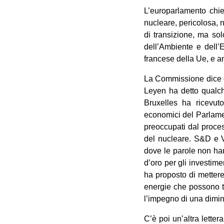
L’europarlamento chie
nucleare, pericolosa, 
di transizione, ma sol
dell’Ambiente e dell’
francese della Ue, e an
La Commissione dice ch
Leyen ha detto qualch
Bruxelles ha ricevut
economici del Parlame
preoccupati dal proces
del nucleare. S&D e V
dove le parole non han
d’oro per gli investime
ha proposto di metter
energie che possono te
l’impegno di una dimin
C’è poi un’altra lette