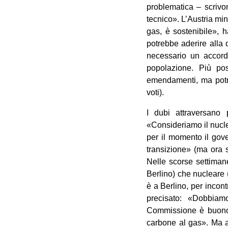
problematica – scrivo
tecnico». L’Austria min
gas, è sostenibile», 
potrebbe aderire alla 
necessario un accord
popolazione. Più pos
emendamenti, ma potr
voti).
I dubi attraversano 
«Consideriamo il nucle
per il momento il gov
transizione» (ma ora 
Nelle scorse settiman
Berlino) che nucleare 
è a Berlino, per incon
precisato: «Dobbiamo
Commissione è buono
carbone al gas». Ma an