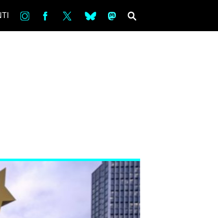
in
Fb
tw
bsky
ms
SEARCH
TI