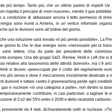
de più tempo. Tanto più, che un ultimo parere di esperti Ue 
non rispetta il principio di «non nuocere», mentre il gas potreb
o a condizione di abbassare ancora il tetto permesso di emiss
Energia sono riuniti a Amiens, in un vertice informale organi
che qui le divisioni sono all’ordine del giorno.
e una soluzione sarà trovata «il più presto possibile». La Pr
e giorno fa che le due energie sono «necessarie per la transi
o varie lettere. Una da parte dei presidenti delle commissi
nto europeo. Una dei gruppi S&D, Renew, Verdi e Left che si
so relativo alla tassonomia delle attività durevoli», ma c’è anc
erdi si dicono «preoccupati per il crollo del regolamento eur
no più senso e dove il meccanismo inizialmente destinato a me
nti durevoli e lottare contro il greenwashing perde ogni credibili
e gas e nucleare «in una categoria a parte», non dentro la ta
mporaneamente contribuire, in casi particolari, a tagliare le em
uzione di Co2 del 55% entro il 2030 e della neutralità carbonio
ra, proveniente da 4 stati, dichiaratamente ostili al nucleare. «