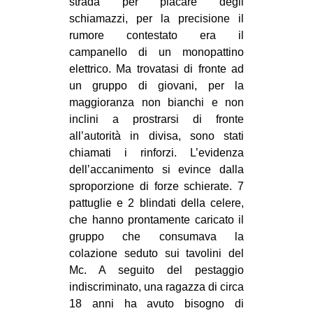
strada per placare degli
CULTURE
schiamazzi, per la precisione il
rumore contestato era il
ARTE
campanello di un monopattino
CINEMA
elettrico. Ma trovatasi di fronte ad
MANIFESTI
un gruppo di giovani, per la
maggioranza non bianchi e non
MUSICA
inclini a prostrarsi di fronte
RECENSIONI
all’autorità in divisa, sono stati
chiamati i rinforzi. L’evidenza
INTERNAZIONALE
dell’accanimento si evince dalla
AFRICA
sproporzione di forze schierate. 7
pattuglie e 2 blindati della celere,
AMERICHE
che hanno prontamente caricato il
ESTREMO ORIENTE
gruppo che consumava la
colazione seduto sui tavolini del
EUROPA
Mc. A seguito del pestaggio
MEDIO ORIENTE
indiscriminato, una ragazza di circa
18 anni ha avuto bisogno di
MONDO