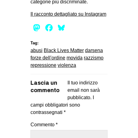
categorie più discriminate.
Il racconto dettagliato su Instagram
Mastodon
Facebook
Bluesky
Tag:
abusi
Black Lives Matter
darsena
forze dell'ordine
movida
razzismo
repressione
violenza
Lascia un
Il tuo indirizzo
commento
email non sarà
pubblicato.
I
campi obbligatori sono
contrassegnati
*
Commento
*