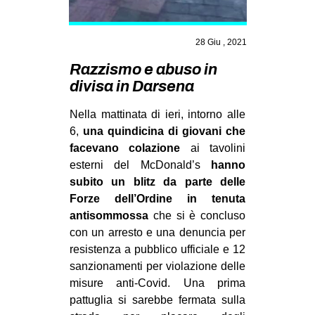
MILANO
MOBILITAZIONI
28 Giu , 2021
SPAZI
Razzismo e abuso in
SPORT POPOLARE
divisa in Darsena
MOVIMENTI
Nella mattinata di ieri, intorno alle
6,
una quindicina di giovani che
AMBIENTE
facevano colazione
ai tavolini
ANTIFASCISMO
esterni del McDonald’s
hanno
DIRITTO ALL’ABITARE
subito un blitz da parte delle
Forze dell’Ordine in tenuta
GENERI
antisommossa
che si è concluso
MIGRAZIONI
con un arresto e una denuncia per
resistenza a pubblico ufficiale e 12
PRECARIATO
sanzionamenti per violazione delle
REPRESSIONE
misure anti-Covid. Una prima
pattuglia si sarebbe fermata sulla
STUDENTI