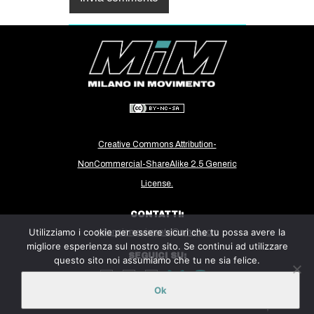
Creative Commons Attribution-
NonCommercial-ShareAlike 2.5 Generic
License.
CONTATTI:
Utilizziamo i cookie per essere sicuri che tu possa avere la
milanoinmovimento@gmail.com
migliore esperienza sul nostro sito. Se continui ad utilizzare
SEGUICI SU:
questo sito noi assumiamo che tu ne sia felice.
Ok
Sito ospitato sulla piattaforma
Midala