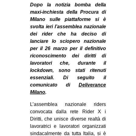
MILANO
Dopo la notizia bomba della
maxi-inchiesta della Procura di
MOBILITAZIONI
Milano sulle piattaforme si è
SPAZI
svolta ieri l’assemblea nazionale
dei rider che ha deciso di
SPORT POPOLARE
lanciare lo sciopero nazionale
MOVIMENTI
per il 26 marzo per il definitivo
riconoscimento dei diritti di
AMBIENTE
lavoratori che, durante il
ANTIFASCISMO
lockdown, sono stati ritenuti
essenziali. Di seguito il
DIRITTO ALL’ABITARE
comunicato di
Deliverance
GENERI
Milano
.
MIGRAZIONI
L’assemblea nazionale riders
PRECARIATO
convocata dalla rete Rider X i
Diritti, che unisce diverse realtà di
REPRESSIONE
lavoratrici e lavoratori organizzati
STUDENTI
sindacalmente da tutta Italia, si è