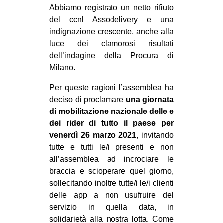
Abbiamo registrato un netto rifiuto
EVENTI
del ccnl Assodelivery e una
indignazione crescente, anche alla
in
luce dei clamorosi risultati
dell’indagine della Procura di
Fb
Milano.
tw
Per queste ragioni l’assemblea ha
deciso di proclamare
una giornata
bsky
di mobilitazione nazionale delle e
dei rider di tutto il paese per
ms
venerdì 26 marzo 2021
, invitando
tutte e tutti le/i presenti e non
SEARCH
all’assemblea ad incrociare le
braccia e scioperare quel giorno,
sollecitando inoltre tutte/i le/i clienti
delle app a non usufruire del
servizio in quella data, in
solidarietà alla nostra lotta. Come