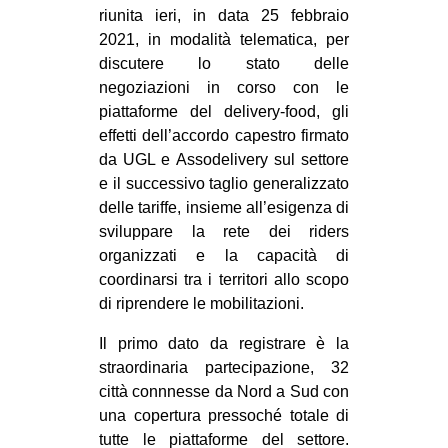
riunita ieri, in data 25 febbraio
CULTURE
2021, in modalità telematica, per
ARTE
discutere lo stato delle
negoziazioni in corso con le
CINEMA
piattaforme del delivery-food, gli
MANIFESTI
effetti dell’accordo capestro firmato
MUSICA
da UGL e Assodelivery sul settore
e il successivo taglio generalizzato
RECENSIONI
delle tariffe, insieme all’esigenza di
INTERNAZIONALE
sviluppare la rete dei riders
organizzati e la capacità di
AFRICA
coordinarsi tra i territori allo scopo
AMERICHE
di riprendere le mobilitazioni.
ESTREMO ORIENTE
Il primo dato da registrare è la
EUROPA
straordinaria partecipazione, 32
città connnesse da Nord a Sud con
MEDIO ORIENTE
una copertura pressoché totale di
MONDO
tutte le piattaforme del settore.