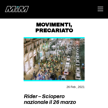
MOVIMENTI
,
PRECARIATO
HOME
ABOUT
AREA
DEGENERAZIONE
GAZA FREESTYLE
CSOA LAMBRETTA
MSM
26 Feb , 2021
STUDENTI TSUNAMI
Rider – Sciopero
ZAM
nazionale il 26 marzo