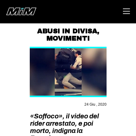
ABUSI IN DIVISA
,
MOVIMENTI
HOME
ABOUT
AREA
DEGENERAZIONE
GAZA FREESTYLE
CSOA LAMBRETTA
24 Giu , 2020
MSM
«Soffoco», il video del
STUDENTI TSUNAMI
rider arrestato, e poi
ZAM
morto, indigna la