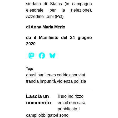
sindaco di Stains (in campagna
elettorale per la rielezione),
Azzedine Taïbi (Pcf).
di Anna Maria Merlo
da il Manifesto del 24 giugno
2020
Mastodon
Facebook
Bluesky
Tag:
abusi
banlieues
cedric chouviat
francia
impunità violenza
polizia
Lascia un
Il tuo indirizzo
commento
email non sarà
pubblicato.
I
campi obbligatori sono