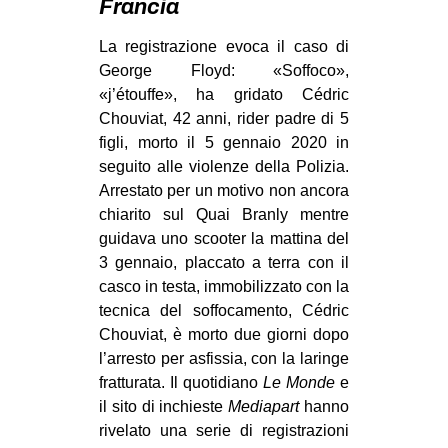
Francia
MILANO
MOBILITAZIONI
La registrazione evoca il caso di
George Floyd: «Soffoco»,
SPAZI
«j’étouffe», ha gridato Cédric
SPORT POPOLARE
Chouviat, 42 anni, rider padre di 5
figli, morto il 5 gennaio 2020 in
MOVIMENTI
seguito alle violenze della Polizia.
AMBIENTE
Arrestato per un motivo non ancora
chiarito sul Quai Branly mentre
ANTIFASCISMO
guidava uno scooter la mattina del
DIRITTO ALL’ABITARE
3 gennaio, placcato a terra con il
casco in testa, immobilizzato con la
GENERI
tecnica del soffocamento, Cédric
MIGRAZIONI
Chouviat, è morto due giorni dopo
l’arresto per asfissia, con la laringe
PRECARIATO
fratturata. Il quotidiano
Le Monde
e
REPRESSIONE
il sito di inchieste
Mediapart
hanno
STUDENTI
rivelato una serie di registrazioni