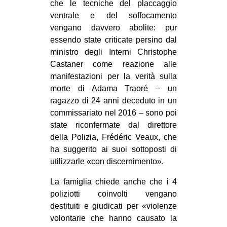
che le tecniche del placcaggio
EVENTI
ventrale e del soffocamento
vengano davvero abolite: pur
in
essendo state criticate persino dal
ministro degli Interni Christophe
Fb
Castaner come reazione alle
manifestazioni per la verità sulla
tw
morte di Adama Traoré – un
ragazzo di 24 anni deceduto in un
bsky
commissariato nel 2016 – sono poi
state riconfermate dal direttore
ms
della Polizia, Frédéric Veaux, che
ha suggerito ai suoi sottoposti di
SEARCH
utilizzarle «con discernimento».
La famiglia chiede anche che i 4
poliziotti coinvolti vengano
destituiti e giudicati per «violenze
volontarie che hanno causato la