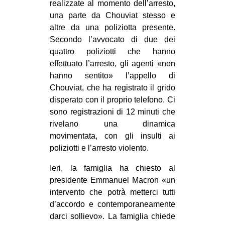
realizzate al momento dell’arresto,
CULTURE
una parte da Chouviat stesso e
ARTE
altre da una poliziotta presente.
Secondo l’avvocato di due dei
CINEMA
quattro poliziotti che hanno
MANIFESTI
effettuato l’arresto, gli agenti «non
hanno sentito» l’appello di
MUSICA
Chouviat, che ha registrato il grido
RECENSIONI
disperato con il proprio telefono. Ci
sono registrazioni di 12 minuti che
INTERNAZIONALE
rivelano una dinamica
AFRICA
movimentata, con gli insulti ai
poliziotti e l’arresto violento.
AMERICHE
ESTREMO ORIENTE
Ieri, la famiglia ha chiesto al
presidente Emmanuel Macron «un
EUROPA
intervento che potrà metterci tutti
MEDIO ORIENTE
d’accordo e contemporaneamente
darci sollievo». La famiglia chiede
MONDO