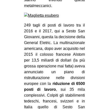
CULTURE
metalmeccanici.
ARTE
CINEMA
249 tagli di posti di lavoro tra il
MANIFESTI
2016 e il 2017, qui a Sesto San
Giovanni, questa la decisione della
MUSICA
General Eletric. La multinazionale
RECENSIONI
americana, dopo aver acquisito nel
2015 il colosso francese Alstom
INTERNAZIONALE
per 13,5 miliardi di dollari (la più
AFRICA
grossa operazione mai fatta) aveva
annunciato un piano di
AMERICHE
ristrutturazione nelle divisioni
ESTREMO ORIENTE
europee con la
riduzione di 6500
EUROPA
posti di lavoro
, sui 35 mila
complessivi. Colpiti gli stabilimenti
MEDIO ORIENTE
tedeschi, francesi, svizzeri e in
MONDO
Italia quello di Sesto San