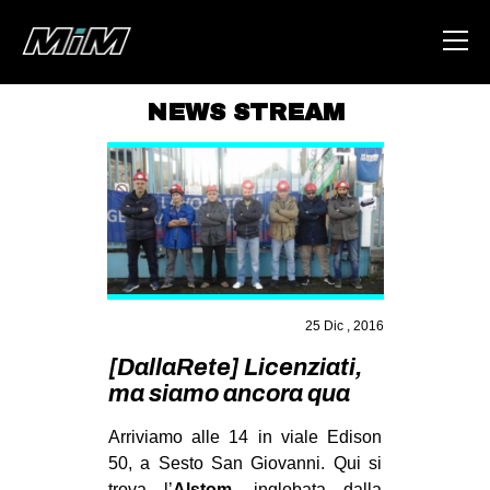
NEWS STREAM
HOME
ABOUT
AREA
DEGENERAZIONE
GAZA FREESTYLE
25 Dic , 2016
CSOA LAMBRETTA
[DallaRete] Licenziati,
MSM
ma siamo ancora qua
STUDENTI TSUNAMI
Arriviamo alle 14 in viale Edison
ZAM
50, a Sesto San Giovanni. Qui si
trova l’
Alstom
, inglobata dalla