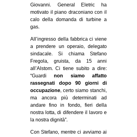
Giovanni. General Eletric ha
EVENTI
motivato il piano draconiano con il
calo della domanda di turbine a
in
gas.
Fb
All’ingresso della fabbrica ci viene
a prendere un operaio, delegato
tw
sindacale. Si chiama Stefano
Fregola, gruista, da 15 anni
bsky
all’Alstom. Ci tiene subito a dire:
“Guardi
non siamo affatto
ms
rassegnati dopo 90 giorni
di
occupazione
, certo siamo stanchi,
SEARCH
ma ancora più determinati ad
andare fino in fondo, fieri della
nostra lotta, di difendere il lavoro e
la nostra dignità”.
Con Stefano, mentre ci avviamo ai