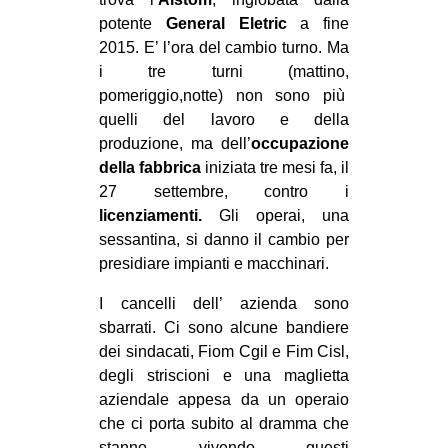
MILANO
potente
General Eletric
a fine
MOBILITAZIONI
2015. E’ l’ora del cambio turno. Ma
i tre turni (mattino,
SPAZI
pomeriggio,notte) non sono più
SPORT POPOLARE
quelli del lavoro e della
produzione, ma dell’
occupazione
MOVIMENTI
della fabbrica
iniziata tre mesi fa, il
AMBIENTE
27 settembre, contro i
licenziamenti.
Gli operai, una
ANTIFASCISMO
sessantina, si danno il cambio per
DIRITTO ALL’ABITARE
presidiare impianti e macchinari.
GENERI
I cancelli dell’ azienda sono
MIGRAZIONI
sbarrati. Ci sono alcune bandiere
dei sindacati, Fiom Cgil e Fim Cisl,
PRECARIATO
degli striscioni e una maglietta
REPRESSIONE
aziendale appesa da un operaio
che ci porta subito al dramma che
STUDENTI
stanno vivendo questi