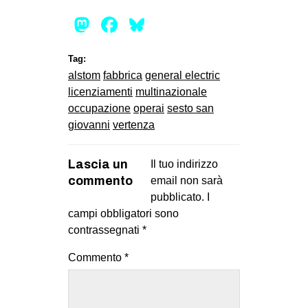
Mastodon
Facebook
Bluesky
Tag:
alstom
fabbrica
general electric
licenziamenti
multinazionale
occupazione
operai
sesto san
giovanni
vertenza
Lascia un
Il tuo indirizzo
commento
email non sarà
pubblicato.
I
campi obbligatori sono
contrassegnati
*
Commento
*