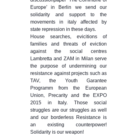
MILANO
Europe’ in Berlin we send our
MOBILITAZIONI
solidarity and support to the
movements in italy affected by
SPAZI
state repression in these days.
SPORT POPOLARE
House searches, evicitions of
families and threats of eviction
MOVIMENTI
against the social centres
AMBIENTE
Lambretta and ZAM in Milan serve
the purpose of undermining our
ANTIFASCISMO
resistance against projects such as
DIRITTO ALL’ABITARE
TAV, the Youth Garantee
Programm from the European
GENERI
Union, P
recarity and the EXPO
MIGRAZIONI
2015 in Italy. Those social
struggles are our struggles as well
PRECARIATO
and our borderless Resistance is
REPRESSIONE
an existing counterpower!
STUDENTI
Solidarity is our weapon!