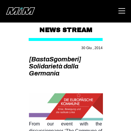
NEWS STREAM
HOME
30 Giu , 2014
ABOUT
[BastaSgomberi]
AREA
Solidarietà dalla
Germania
DEGENERAZIONE
GAZA FREESTYLE
CSOA LAMBRETTA
MSM
STUDENTI TSUNAMI
ZAM
From our event with the
discussionpaper ‘The Commune of