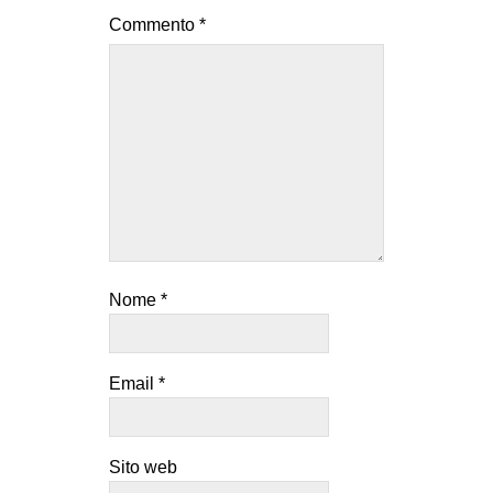
Commento
*
EVENTI
in
Fb
tw
bsky
ms
Nome
*
SEARCH
Email
*
Sito web