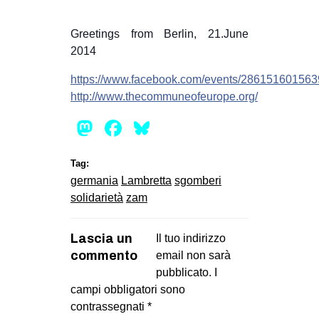
CULTURE
Greetings from Berlin, 21.June
ARTE
2014
CINEMA
https://www.facebook.com/events/286151601563
MANIFESTI
http://www.thecommuneofeurope.org/
MUSICA
Mastodon
Facebook
Bluesky
RECENSIONI
Tag:
INTERNAZIONALE
germania
Lambretta
sgomberi
AFRICA
solidarietà
zam
AMERICHE
Lascia un
ESTREMO ORIENTE
Il tuo indirizzo
commento
email non sarà
EUROPA
pubblicato.
I
MEDIO ORIENTE
campi obbligatori sono
contrassegnati
*
MONDO