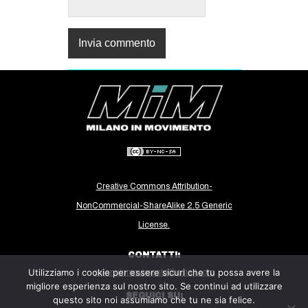
Creative Commons Attribution-
NonCommercial-ShareAlike 2.5 Generic
License.
CONTATTI:
Utilizziamo i cookie per essere sicuri che tu possa avere la
milanoinmovimento@gmail.com
migliore esperienza sul nostro sito. Se continui ad utilizzare
SEGUICI SU:
questo sito noi assumiamo che tu ne sia felice.