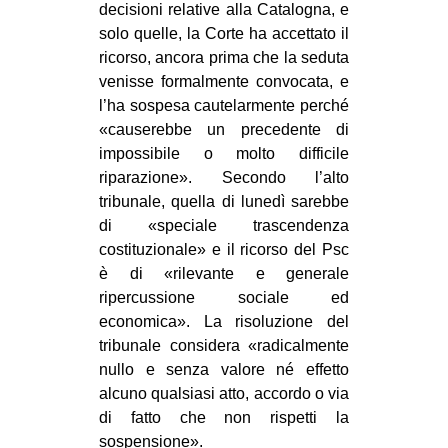
decisioni relative alla Catalogna, e
EVENTI
solo quelle, la Corte ha accettato il
ricorso, ancora prima che la seduta
in
venisse formalmente convocata, e
l’ha sospesa cautelarmente perché
Fb
«causerebbe un precedente di
impossibile o molto difficile
tw
riparazione». Secondo l’alto
tribunale, quella di lunedì sarebbe
bsky
di «speciale trascendenza
costituzionale» e il ricorso del Psc
ms
è di «rilevante e generale
SEARCH
ripercussione sociale ed
economica». La risoluzione del
tribunale considera «radicalmente
nullo e senza valore né effetto
alcuno qualsiasi atto, accordo o via
di fatto che non rispetti la
sospensione».