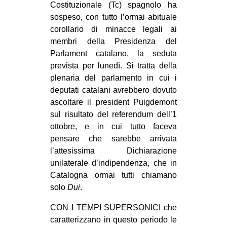
Costituzionale (Tc) spagnolo ha
CULTURE
sospeso, con tutto l’ormai abituale
ARTE
corollario di minacce legali ai
membri della Presidenza del
CINEMA
Parlament catalano, la seduta
MANIFESTI
prevista per lunedì. Si tratta della
plenaria del parlamento in cui i
MUSICA
deputati catalani avrebbero dovuto
RECENSIONI
ascoltare il president Puigdemont
sul risultato del referendum dell’1
INTERNAZIONALE
ottobre, e in cui tutto faceva
AFRICA
pensare che sarebbe arrivata
l’attesissima Dichiarazione
AMERICHE
unilaterale d’indipendenza, che in
ESTREMO ORIENTE
Catalogna ormai tutti chiamano
EUROPA
solo
Dui
.
MEDIO ORIENTE
CON I TEMPI SUPERSONICI che
caratterizzano in questo periodo le
MONDO