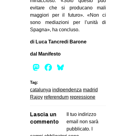
minaccioso: «Solo questo può
evitare che si producano mali
maggiori per il futuro». «Non ci
sono mediazioni per l’unità di
Spagna», ha concluso.
di Luca Tancredi Barone
dal Manifesto
Mastodon
Facebook
Bluesky
Tag:
catalunya
indipendenza
madrid
Rajoy
referendum
repressione
Lascia un
Il tuo indirizzo
commento
email non sarà
pubblicato.
I