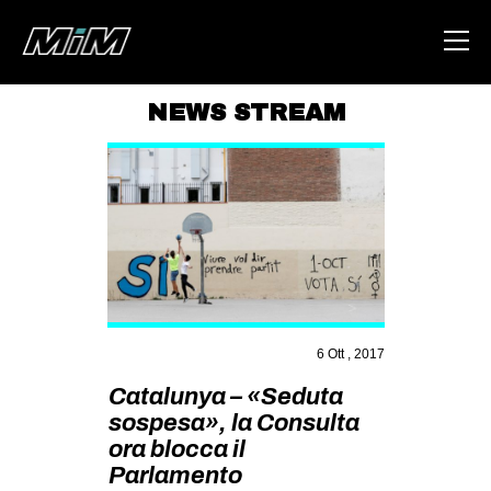
NEWS STREAM
HOME
ABOUT
AREA
DEGENERAZIONE
GAZA FREESTYLE
CSOA LAMBRETTA
6 Ott , 2017
MSM
Catalunya – «Seduta
sospesa», la Consulta
STUDENTI TSUNAMI
ora blocca il
ZAM
Parlamento