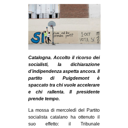
MILANO
MOBILITAZIONI
SPAZI
SPORT POPOLARE
MOVIMENTI
AMBIENTE
Catalogna. Accolto il ricorso dei
ANTIFASCISMO
socialisti, la dichiarazione
d’indipendenza aspetta ancora. Il
DIRITTO ALL’ABITARE
partito di Puigdemont è
GENERI
spaccato tra chi vuole accelerare
e chi rallenta. Il presidente
MIGRAZIONI
prende tempo.
PRECARIATO
La mossa di mercoledì del Partito
REPRESSIONE
socialista catalano ha ottenuto il
STUDENTI
suo effetto: il Tribunale