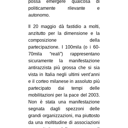
possa emergere qualcosa di
EVENTI
politicamente rilevante e
autonomo.
in
Il 20 maggio dà fastidio a molti,
Fb
anzitutto per la dimensione e la
composizione della
tw
partecipazione. I 100mila (o i 60-
70mila “reali”) rappresentano
bsky
sicuramente la manifestazione
antirazzista più grossa che si sia
ms
vista in Italia negli ultimi vent’anni
e il corteo milanese in assoluto più
SEARCH
partecipato dai tempi delle
mobilitazioni per la pace del 2003.
Non è stata una manifestazione
segnata dagli spezzoni delle
grandi organizzazioni, ma piuttosto
da una moltitudine di associazioni