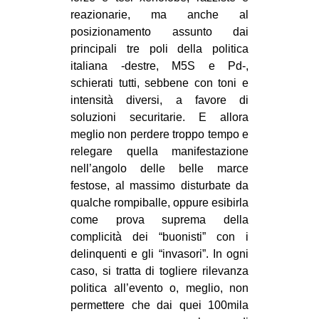
CULTURE
reazionarie, ma anche al
posizionamento assunto dai
ARTE
principali tre poli della politica
CINEMA
italiana -destre, M5S e Pd-,
schierati tutti, sebbene con toni e
MANIFESTI
intensità diversi, a favore di
MUSICA
soluzioni securitarie. E allora
meglio non perdere troppo tempo e
RECENSIONI
relegare quella manifestazione
INTERNAZIONALE
nell’angolo delle belle marce
festose, al massimo disturbate da
AFRICA
qualche rompiballe, oppure esibirla
AMERICHE
come prova suprema della
complicità dei “buonisti” con i
ESTREMO ORIENTE
delinquenti e gli “invasori”. In ogni
EUROPA
caso, si tratta di togliere rilevanza
MEDIO ORIENTE
politica all’evento o, meglio, non
permettere che dai quei 100mila
MONDO