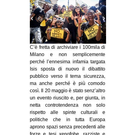
MILANO
MOBILITAZIONI
SPAZI
SPORT POPOLARE
MOVIMENTI
C’è fretta di archiviare i 100mila di
Milano e non semplicemente
AMBIENTE
perché l’ennesima infamia targata
ANTIFASCISMO
Isis sposta di nuovo il dibattito
pubblico verso il tema sicurezza,
DIRITTO ALL’ABITARE
ma anche perché è più comodo
GENERI
così. Il 20 maggio è stato senz’altro
un evento riuscito e, per giunta, in
MIGRAZIONI
netta controtendenza non solo
PRECARIATO
rispetto alle spinte culturali e
REPRESSIONE
politiche che in tutta Europa
aprono spazi senza precedenti alle
STUDENTI
forze e tesi xenofobe, razziste e