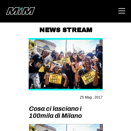
NEWS STREAM
HOME
ABOUT
AREA
DEGENERAZIONE
GAZA FREESTYLE
CSOA LAMBRETTA
25 Mag , 2017
MSM
Cosa ci lasciano i
STUDENTI TSUNAMI
100mila di Milano
ZAM