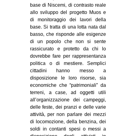
base di Niscemi, di contrasto reale
CULTURE
allo sviluppo del progetto Muos e
ARTE
di monitoraggio dei lavori della
CINEMA
base. Si tratta di una lotta nata dal
basso, che risponde alle esigenze
MANIFESTI
di un popolo che non si sente
MUSICA
rassicurato e protetto da chi lo
dovrebbe fare per rappresentanza
RECENSIONI
politica o di mestiere. Semplici
INTERNAZIONALE
cittadini hanno messo a
disposizione le loro risorse, sia
AFRICA
economiche che “patrimoniali” da
AMERICHE
terreni, a case, ad oggetti utili
all’organizzazione dei campeggi,
ESTREMO ORIENTE
delle feste, dei pranzi e delle varie
EUROPA
attività, per non parlare dei mezzi
di locomozione, della benzina, dei
MEDIO ORIENTE
soldi in contanti spesi o messi a
MONDO