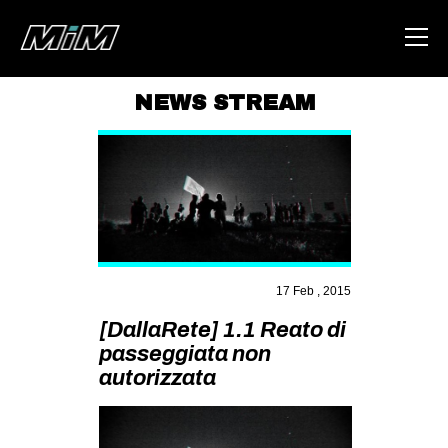
NEWS STREAM
HOME
ABOUT
AREA
DEGENERAZIONE
GAZA FREESTYLE
17 Feb , 2015
CSOA LAMBRETTA
[DallaRete] 1.1 Reato di
passeggiata non
MSM
autorizzata
STUDENTI TSUNAMI
ZAM