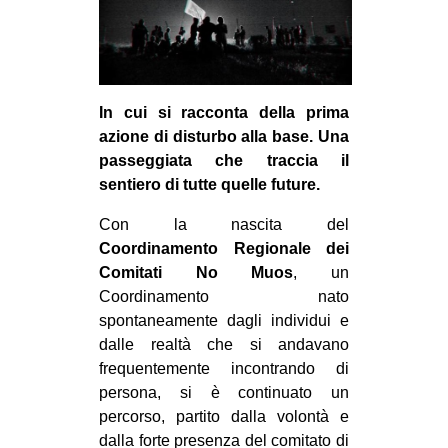
MILANO
MOBILITAZIONI
SPAZI
In cui si racconta della prima
SPORT POPOLARE
azione di disturbo alla base. Una
MOVIMENTI
passeggiata che traccia il
sentiero di tutte quelle future.
AMBIENTE
ANTIFASCISMO
Con la nascita del
Coordinamento Regionale dei
DIRITTO ALL’ABITARE
Comitati No Muos
, un
GENERI
Coordinamento nato
spontaneamente dagli individui e
MIGRAZIONI
dalle realtà che si andavano
PRECARIATO
frequentemente incontrando di
persona, si è continuato un
REPRESSIONE
percorso, partito dalla volontà e
STUDENTI
dalla forte presenza del comitato di