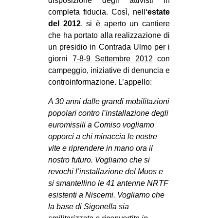
disposizione degli attivisti in
completa fiducia. Così, nell
‘estate
EVENTI
del 2012
, si è aperto un cantiere
in
che ha portato alla realizzazione di
un presidio in Contrada Ulmo per i
Fb
giorni
7-8-9 Settembre 2012
con
campeggio, iniziative di denuncia e
tw
controinformazione. L’appello:
bsky
A 30 anni dalle grandi mobilitazioni
popolari contro l’installazione degli
ms
euromissili a Comiso vogliamo
opporci a chi minaccia le nostre
SEARCH
vite e riprendere in mano ora il
nostro futuro. Vogliamo che si
revochi l’installazione del Muos e
si smantellino le 41 antenne NRTF
esistenti a Niscemi. Vogliamo che
la base di Sigonella sia