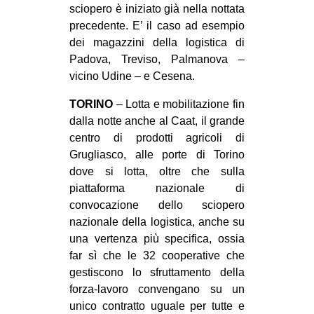
sciopero è iniziato già nella nottata
EVENTI
precedente. E’ il caso ad esempio
dei magazzini della logistica di
in
Padova, Treviso, Palmanova –
vicino Udine – e Cesena.
Fb
TORINO
– Lotta e mobilitazione fin
tw
dalla notte anche al Caat, il grande
centro di prodotti agricoli di
bsky
Grugliasco, alle porte di Torino
dove si lotta, oltre che sulla
ms
piattaforma nazionale di
convocazione dello sciopero
SEARCH
nazionale della logistica, anche su
una vertenza più specifica, ossia
far sì che le 32 cooperative che
gestiscono lo sfruttamento della
forza-lavoro convengano su un
unico contratto uguale per tutte e