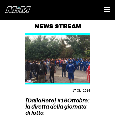
NEWS STREAM
HOME
ABOUT
AREA
DEGENERAZIONE
GAZA FREESTYLE
CSOA LAMBRETTA
MSM
17 Ott , 2014
STUDENTI TSUNAMI
[DallaRete] #16Ottobre:
la diretta della giornata
ZAM
di lotta