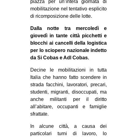
piazza per un’intera giornata di
CULTURE
mobilitazione nel tentativo esplicito
di ricomposizione delle lotte.
ARTE
CINEMA
Dalla notte tra mercoledì e
giovedì in tante città picchetti e
MANIFESTI
blocchi ai cancelli della logistica
MUSICA
per lo sciopero nazionale indetto
da Si Cobas e Adl Cobas.
RECENSIONI
Decine le mobilitazioni in tutta
INTERNAZIONALE
Italia che hanno fatto scendere in
AFRICA
strada facchini, lavoratori, precari,
AMERICHE
studenti, migranti, disoccupati, ma
anche militanti per il diritto
ESTREMO ORIENTE
all’abitare, occupanti e famiglie
EUROPA
sfrattate.
MEDIO ORIENTE
In alcune città, a causa dei
MONDO
particolari turni di lavoro, lo