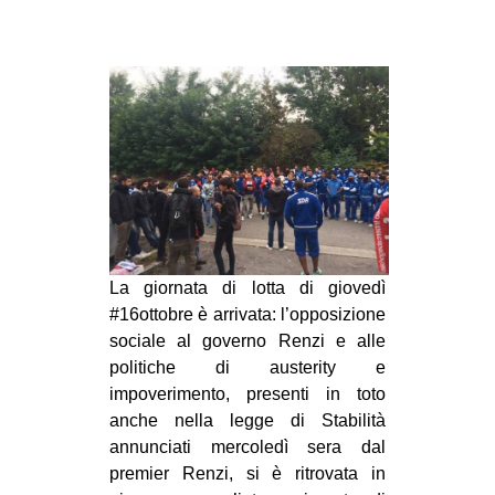
MILANO
MOBILITAZIONI
SPAZI
SPORT POPOLARE
MOVIMENTI
AMBIENTE
ANTIFASCISMO
DIRITTO ALL’ABITARE
La giornata di lotta di giovedì
#16ottobre è arrivata: l’opposizione
GENERI
sociale al governo Renzi e alle
MIGRAZIONI
politiche di austerity e
impoverimento, presenti in toto
PRECARIATO
anche nella legge di Stabilità
REPRESSIONE
annunciati mercoledì sera dal
STUDENTI
premier Renzi, si è ritrovata in