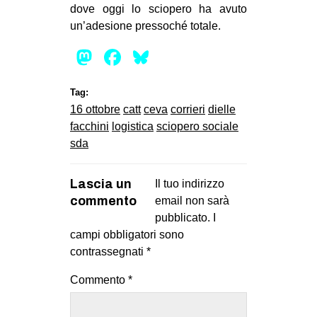
dove oggi lo sciopero ha avuto
un’adesione pressoché totale.
Mastodon
Facebook
Bluesky
Tag:
16 ottobre
catt
ceva
corrieri
dielle
facchini
logistica
sciopero sociale
sda
Lascia un
Il tuo indirizzo
commento
email non sarà
pubblicato.
I
campi obbligatori sono
contrassegnati
*
Commento
*