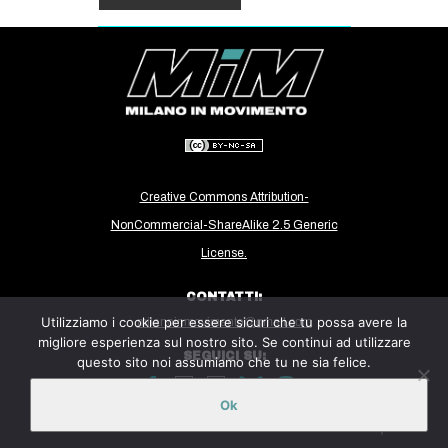
Creative Commons Attribution-
NonCommercial-ShareAlike 2.5 Generic
License.
CONTATTI:
Utilizziamo i cookie per essere sicuri che tu possa avere la
milanoinmovimento@gmail.com
migliore esperienza sul nostro sito. Se continui ad utilizzare
SEGUICI SU:
questo sito noi assumiamo che tu ne sia felice.
Ok
Sito ospitato sulla piattaforma
Midala