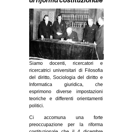
di riforma costituzionale
MILANO
MOBILITAZIONI
SPAZI
SPORT POPOLARE
MOVIMENTI
AMBIENTE
Siamo docenti, ricercatori e
ANTIFASCISMO
ricercatrici universitari di Filosofia
DIRITTO ALL’ABITARE
del diritto, Sociologia del diritto e
Informatica giuridica, che
GENERI
esprimono diverse impostazioni
MIGRAZIONI
teoriche e differenti orientamenti
politici.
PRECARIATO
REPRESSIONE
Ci accomuna una forte
preoccupazione per la riforma
STUDENTI
costituzionale che il 4 dicembre