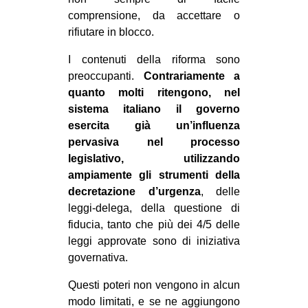
comprensione, da accettare o
EVENTI
rifiutare in blocco.
in
I contenuti della riforma sono
preoccupanti.
Contrariamente a
Fb
quanto molti ritengono, nel
sistema italiano il governo
tw
esercita già un’influenza
bsky
pervasiva nel processo
legislativo, utilizzando
ms
ampiamente gli strumenti della
decretazione d’urgenza
, delle
SEARCH
leggi-delega, della questione di
fiducia, tanto che più dei 4/5 delle
leggi approvate sono di iniziativa
governativa.
Questi poteri non vengono in alcun
modo limitati, e se ne aggiungono