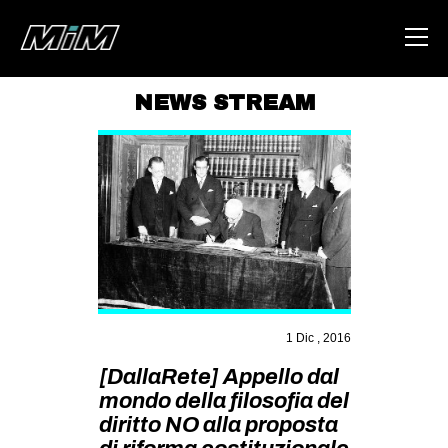
NEWS STREAM
HOME
ABOUT
AREA
DEGENERAZIONE
GAZA FREESTYLE
CSOA LAMBRETTA
1 Dic , 2016
MSM
[DallaRete] Appello dal
STUDENTI TSUNAMI
mondo della filosofia del
ZAM
diritto NO alla proposta