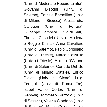
(Univ. di Modena e Reggio Emilia),
Giovanni Bisogni (Univ. di
Salerno), Patrizia Borsellino (Univ.
di Milano – Bicocca), Alessandra
Callegari (Univ. di Ferrara),
Giuseppe Campesi (Univ. di Bari),
Thomas Casadei (Univ. di Modena
e Reggio Emilia), Anna Cavaliere
(Univ. di Salerno), Fabio Corigliano
(Univ. di Trieste), Marco Cossutta
(Univ. di Trieste), Alfredo D’Attorre
(Univ. di Salerno), Corrado Del Bò
(Univ. di Milano Statale), Enrico
Diciotti (Univ. di Siena), Luigi
Ferrajoli (Univ. di Roma Tre),
Isabel Fanlo Cortés (Univ. di
Genova), Tommaso Gazzolo (Univ.
di Sassari), Valeria Giordano (Univ.
di Salerno), Marco Goldoni (Univ.