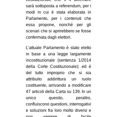
CULTURE
sarà sottoposta a referendum, per i
modi in cui è stata elaborata in
ARTE
Parlamento, per i contenuti che
CINEMA
essa propone, nonché per gli
scenari che si aprirebbero se fosse
MANIFESTI
confermata dagli elettori.
MUSICA
L’attuale Parlamento è stato eletto
RECENSIONI
in base a una legge largamente
INTERNAZIONALE
incostituzionale (sentenza 1/2014
della Corte Costituzionale); ed è
AFRICA
del tutto improprio che si sia
AMERICHE
attribuito addirittura un ruolo
costituente, arrivando a modificare
ESTREMO ORIENTE
47 articoli della Carta su 139. In un
EUROPA
unico quesito, peraltro,
confluiscono questioni, interrogativi
MEDIO ORIENTE
e soluzioni fra loro molto diversi e
MONDO
non sempre di facile