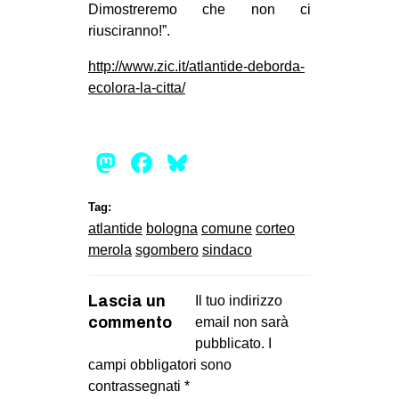
Dimostreremo che non ci
riusciranno!”.
http://www.zic.it/atlantide-deborda-
ecolora-la-citta/
Mastodon
Facebook
Bluesky
Tag:
atlantide
bologna
comune
corteo
merola
sgombero
sindaco
Lascia un
Il tuo indirizzo
commento
email non sarà
pubblicato.
I
campi obbligatori sono
contrassegnati
*