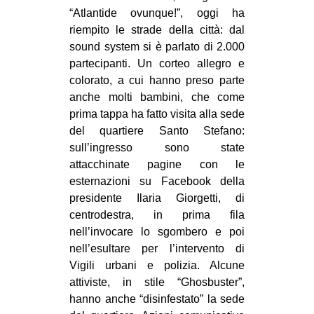
“Atlantide ovunque!”, oggi ha
CULTURE
riempito le strade della città: dal
ARTE
sound system si è parlato di 2.000
CINEMA
partecipanti. Un corteo allegro e
colorato, a cui hanno preso parte
MANIFESTI
anche molti bambini, che come
MUSICA
prima tappa ha fatto visita alla sede
del quartiere Santo Stefano:
RECENSIONI
sull’ingresso sono state
INTERNAZIONALE
attacchinate pagine con le
esternazioni su Facebook della
AFRICA
presidente Ilaria Giorgetti, di
AMERICHE
centrodestra, in prima fila
nell’invocare lo sgombero e poi
ESTREMO ORIENTE
nell’esultare per l’intervento di
EUROPA
Vigili urbani e polizia. Alcune
MEDIO ORIENTE
attiviste, in stile “Ghosbuster”,
hanno anche “disinfestato” la sede
MONDO