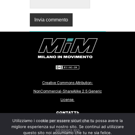
Creative Commons Attribution-
NonCommercial-ShareAlike 2.5 Generic
License.
CONTATTI:
Utilizziamo i cookie per essere sicuri che tu possa avere la
milanoinmovimento@gmail.com
migliore esperienza sul nostro sito. Se continui ad utilizzare
SEGUICI SU:
questo sito noi assumiamo che tu ne sia felice.