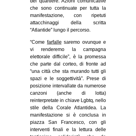
del quartiere. Azioni comunicative
che sono continuate per tutta la
EVENTI
manifestazione, con ripetuti
in
attacchinaggi della scritta
“Atlantide” lungo il percorso.
Fb
“Come
farfalle
saremo ovunque e
tw
vi renderemo la campagna
elettorale difficile”, è la promessa
bsky
che parte dal corteo, di fronte ad
“una città che sta murando tutti gli
ms
spazi e le soggettività”. Prese di
posizione intervallate da numerose
SEARCH
canzoni (anche di lotta)
reinterpretate in chiave Lgbtq, nello
stile della Corale Atlantidea. La
manifestazione si è conclusa in
piazza San Francesco, con gli
interventi finali e la lettura delle