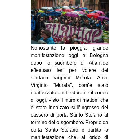
MILANO
MOBILITAZIONI
SPAZI
SPORT POPOLARE
MOVIMENTI
Nonostante la pioggia, grande
manifestazione oggi a Bologna
AMBIENTE
dopo lo
sgombero
di Atlantide
ANTIFASCISMO
effettuato ieri per volere del
sindaco Virginio Merola. Anzi,
DIRITTO ALL’ABITARE
Virginio “Murala”, com’è stato
GENERI
ribattezzato anche durante il corteo
di oggi, visto il muro di mattoni che
MIGRAZIONI
è stato innalzato sull’ingresso del
PRECARIATO
cassero di porta Santo Stefano al
REPRESSIONE
termine dello sgombero. Proprio da
porta Santo Stefano è partita la
STUDENTI
manifestazione che, al grido di