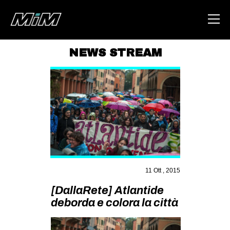
NEWS STREAM
HOME
ABOUT
AREA
DEGENERAZIONE
GAZA FREESTYLE
CSOA LAMBRETTA
11 Ott , 2015
MSM
[DallaRete] Atlantide
STUDENTI TSUNAMI
deborda e colora la città
ZAM