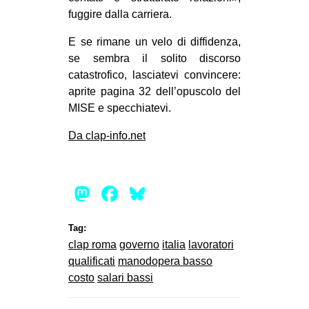
fuggire dalla carriera.
E se rimane un velo di diffidenza,
se sembra il solito discorso
catastrofico, lasciatevi convincere:
aprite pagina 32 dell’opuscolo del
MISE e specchiatevi.
Da clap-info.net
Mastodon
Facebook
Bluesky
Tag:
clap roma
governo
italia
lavoratori
qualificati
manodopera basso
costo
salari bassi