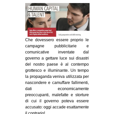
MILANO
MOBILITAZIONI
SPAZI
SPORT POPOLARE
MOVIMENTI
Che dovessero essere proprio le
campagne pubblicitarie e
AMBIENTE
comunicative inventate dal
ANTIFASCISMO
governo a gettare luce sui disastri
del nostro paese è al contempo
DIRITTO ALL’ABITARE
grottesco e illuminante. Un tempo
GENERI
la propaganda veniva utilizzata per
nascondere e camuffare fallimenti,
MIGRAZIONI
dati economicamente
PRECARIATO
preoccupanti, malefatte e storture
REPRESSIONE
di cui il governo poteva essere
accusato: oggi accade esattamente
STUDENTI
il contrario!