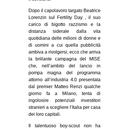
CULTURE
Dopo il capolavoro targato Beatrice
ARTE
Lorenzin sul Fertility Day , il suo
carico di bigotto razzismo e la
CINEMA
distanza siderale dalla vita
MANIFESTI
quotidiana delle milioni di donne e
MUSICA
di uomini a cui quella pubblicità
ambiva a rivolgersi, ecco che arriva
RECENSIONI
la brillante campagna del MISE
che, nell’ambito del lancio in
INTERNAZIONALE
pompa magna del programma
AFRICA
attorno all’industria 4.0 presentata
AMERICHE
dal premier Matteo Renzi qualche
giorno fa a Milano, tenta di
ESTREMO ORIENTE
ingolosire potenziali investitori
EUROPA
stranieri a scegliere l’Italia per casa
dei loro capitali.
MEDIO ORIENTE
MONDO
Il talentuoso boy-scout non ha