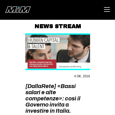
NEWS STREAM
HOME
ABOUT
AREA
DEGENERAZIONE
GAZA FREESTYLE
4 Ott , 2016
CSOA LAMBRETTA
[DallaRete] «Bassi
MSM
salari e alte
competenze»: così il
STUDENTI TSUNAMI
Governo invita a
ZAM
investire in Italia.