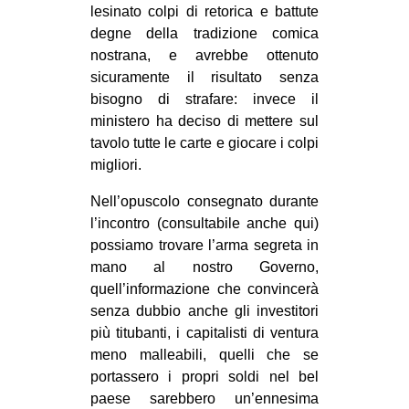
lesinato colpi di retorica e battute
EVENTI
degne della tradizione comica
nostrana, e avrebbe ottenuto
in
sicuramente il risultato senza
bisogno di strafare: invece il
Fb
ministero ha deciso di mettere sul
tavolo tutte le carte e giocare i colpi
tw
migliori.
bsky
Nell’opuscolo consegnato durante
l’incontro (consultabile anche qui)
ms
possiamo trovare l’arma segreta in
mano al nostro Governo,
SEARCH
quell’informazione che convincerà
senza dubbio anche gli investitori
più titubanti, i capitalisti di ventura
meno malleabili, quelli che se
portassero i propri soldi nel bel
paese sarebbero un’ennesima