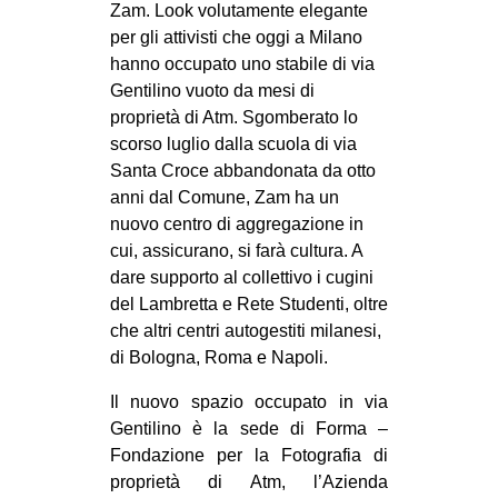
Zam. Look volutamente elegante
CULTURE
per gli attivisti che oggi a Milano
ARTE
hanno occupato uno stabile di via
Gentilino vuoto da mesi di
CINEMA
proprietà di Atm. Sgomberato lo
MANIFESTI
scorso luglio dalla scuola di via
Santa Croce abbandonata da otto
MUSICA
anni dal Comune, Zam ha un
RECENSIONI
nuovo centro di aggregazione in
cui, assicurano, si farà cultura. A
INTERNAZIONALE
dare supporto al collettivo i cugini
AFRICA
del Lambretta e Rete Studenti, oltre
che altri centri autogestiti milanesi,
AMERICHE
di Bologna, Roma e Napoli.
ESTREMO ORIENTE
Il nuovo spazio occupato in via
EUROPA
Gentilino è la sede di Forma –
MEDIO ORIENTE
Fondazione per la Fotografia di
proprietà di Atm, l’Azienda
MONDO