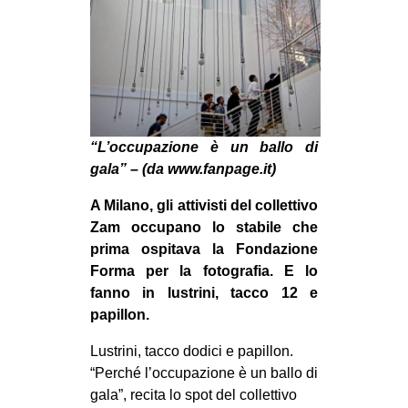
MILANO
MOBILITAZIONI
SPAZI
SPORT POPOLARE
MOVIMENTI
“L’occupazione è un ballo di
gala” – (da www.fanpage.it)
AMBIENTE
ANTIFASCISMO
A Milano, gli attivisti del collettivo
Zam occupano lo stabile che
DIRITTO ALL’ABITARE
prima ospitava la Fondazione
GENERI
Forma per la fotografia. E lo
fanno in lustrini, tacco 12 e
MIGRAZIONI
papillon.
PRECARIATO
Lustrini, tacco dodici e papillon.
REPRESSIONE
“Perché l’occupazione è un ballo di
STUDENTI
gala”, recita lo spot del collettivo