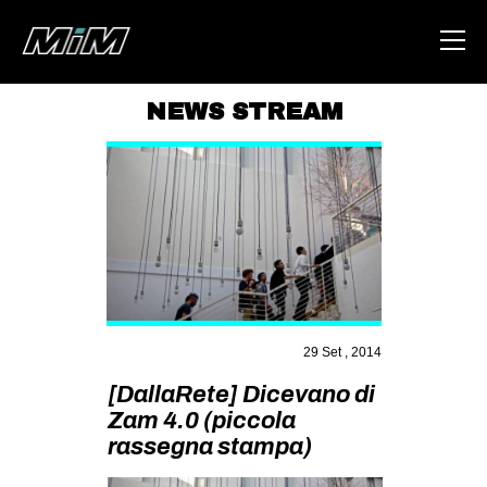
NEWS STREAM
HOME
ABOUT
AREA
DEGENERAZIONE
GAZA FREESTYLE
CSOA LAMBRETTA
29 Set , 2014
MSM
[DallaRete] Dicevano di
Zam 4.0 (piccola
STUDENTI TSUNAMI
rassegna stampa)
ZAM