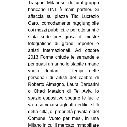
Trasporti Milanese, di cui il gruppo
EVENTI
bancario BNL è main partner. Si
affaccia su piazza Tito Lucrezio
in
Caro, comodamente raggiungibile
coi mezzi pubblici, e per otto anni è
Fb
stata sede prestigiosa di mostre
fotografiche di grandi reporter e
tw
artisti internazionali. Ad ottobre
2013 Forma chiude le serrande e
bsky
per quasi un anno lo stabile rimane
vuoto: lontani i tempi delle
ms
personali di artisti del calibro di
SEARCH
Roberto Almagno, Laura Barbarini
o Ohad Matalon di Tel Aviv, lo
spazio espositivo spegne le luci e
va a sommarsi agli altri edifici sfitti
della città, di proprietà privata o del
Comune. Vuoto per mesi, in una
Milano in cui il mercato immobiliare