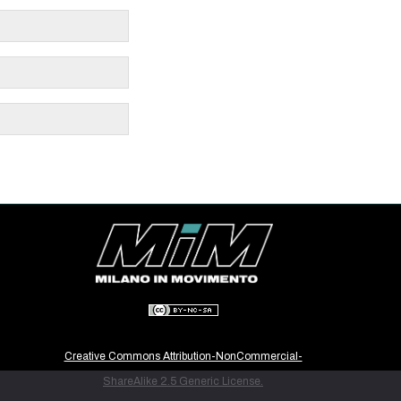
Creative Commons Attribution-NonCommercial-
ShareAlike 2.5 Generic License.