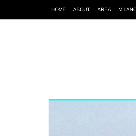
HOME
ABOUT
AREA
MILAN