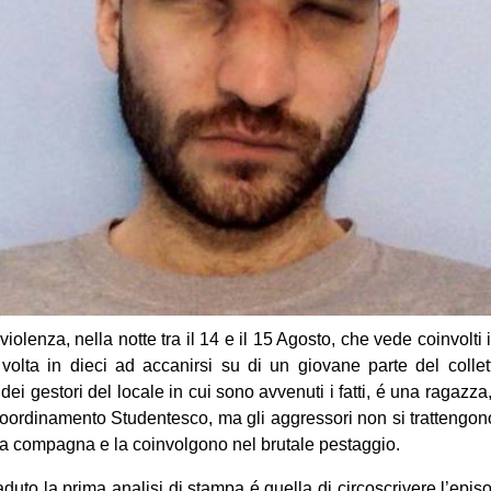
olenza, nella notte tra il 14 e il 15 Agosto, che vede coinvolti i 
olta in dieci ad accanir
si su di un giovane parte del collet
ei gestori del locale in cui sono avvenuti i fatti, é una ragazza
 Coordinamento Studentesco, ma gli aggressori non si trattengono
ra compagna e la coinvolgono nel brutale pestaggio.
duto la prima analisi di stampa é quella di circoscrivere l’epis