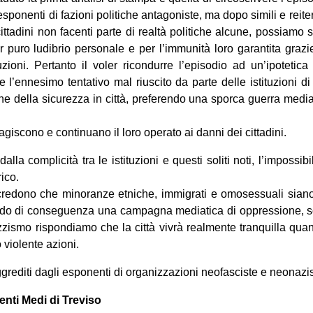
sponenti di fazioni politiche antagoniste, ma dopo simili e reiter
cittadini non facenti parte di realtà politiche alcune, possiamo
er puro ludibrio personale e per l’immunità loro garantita grazie
uzioni. Pertanto il voler ricondurre l’episodio ad un’ipotetica
 l’ennesimo tentativo mal riuscito da parte delle istituzioni d
ione della sicurezza in città, preferendo una sporca guerra media
 agiscono e continuano il loro operato ai danni dei cittadini.
alla complicità tra le istituzioni e questi soliti noti, l’impossibi
rico.
 credono che minoranze etniche, immigrati e omosessuali sian
do di conseguenza una campagna mediatica di oppressione, so
zismo rispondiamo che la città vivrà realmente tranquilla qua
 violente azioni.
 aggrediti dagli esponenti di organizzazioni neofasciste e neonazis
nti Medi di Treviso