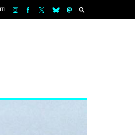
in
Fb
tw
bsky
ms
SEARCH
TI