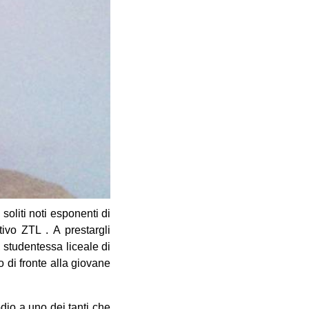
soliti noti esponenti di
tivo ZTL . A prestargli
, studentessa liceale di
 di fronte alla giovane
odio a uno dei tanti che