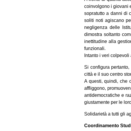
coinvolgono i giovani e
sopratutto a danni di 
soliti noti agiscano p
negligenza delle Istit
dimostra soltanto come
inettitudine alla gest
funzionali.
Intanto i veri colpevoli
Si configura pertanto, d
città e il suo centro sto
A questi, quindi, che
affliggono, promuoven
antidemocratiche e raz
giustamente per le loro
Solidarietà a tutti gli
Coordinamento Stude