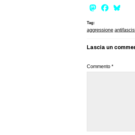
Mastod
Face
Bl
Tag:
aggressione
antifascis
Lascia un comme
Commento
*