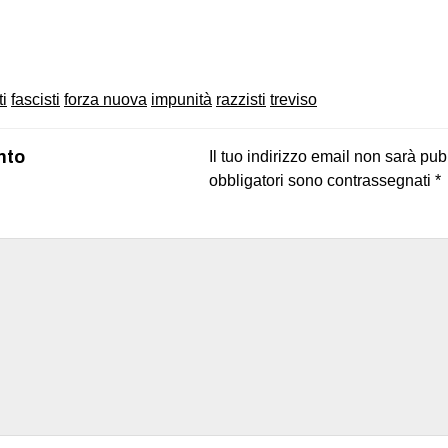
on
book
uesky
ti
fascisti
forza nuova
impunità
razzisti
treviso
nto
Il tuo indirizzo email non sarà pub
obbligatori sono contrassegnati
*