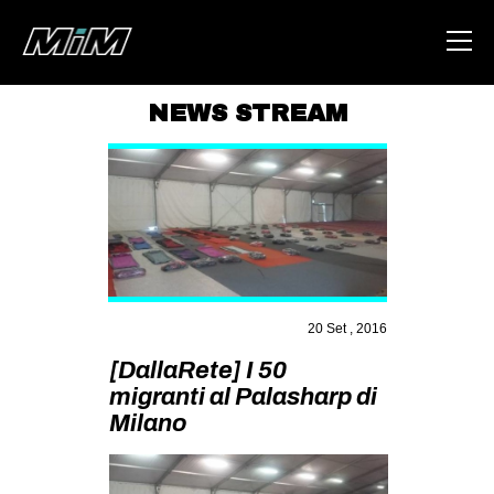
NEWS STREAM
HOME
ABOUT
AREA
DEGENERAZIONE
GAZA FREESTYLE
20 Set , 2016
CSOA LAMBRETTA
[DallaRete] I 50
MSM
migranti al Palasharp di
Milano
STUDENTI TSUNAMI
ZAM