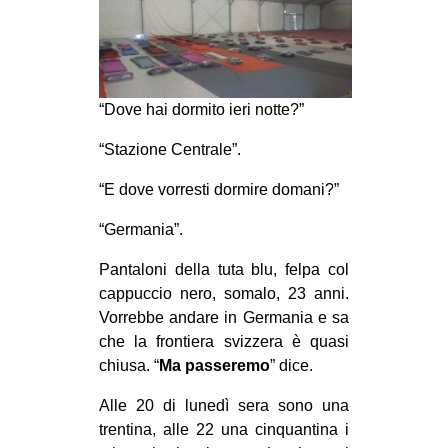
MILANO
MOBILITAZIONI
SPAZI
“Dove hai dormito ieri notte?”
SPORT POPOLARE
“Stazione Centrale”.
MOVIMENTI
AMBIENTE
“E dove vorresti dormire domani?”
ANTIFASCISMO
“Germania”.
DIRITTO ALL’ABITARE
Pantaloni della tuta blu, felpa col
GENERI
cappuccio nero, somalo, 23 anni.
Vorrebbe andare in Germania e sa
MIGRAZIONI
che la frontiera svizzera è quasi
PRECARIATO
chiusa. “
Ma
passeremo
” dice.
REPRESSIONE
Alle 20 di lunedì sera sono una
STUDENTI
trentina, alle 22 una cinquantina i