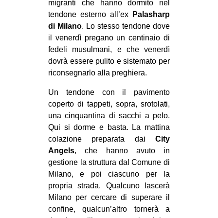
migranti che hanno dormito nel
CULTURE
tendone esterno all’ex
Palasharp
di Milano
. Lo stesso tendone dove
ARTE
il venerdì pregano un centinaio di
CINEMA
fedeli musulmani, e che venerdì
MANIFESTI
dovrà essere pulito e sistemato per
riconsegnarlo alla preghiera.
MUSICA
Un tendone con il pavimento
RECENSIONI
coperto di tappeti, sopra, srotolati,
INTERNAZIONALE
una cinquantina di sacchi a pelo.
Qui si dorme e basta. La mattina
AFRICA
colazione preparata dai
City
AMERICHE
Angels
, che hanno avuto in
ESTREMO ORIENTE
gestione la struttura dal Comune di
Milano, e poi ciascuno per la
EUROPA
propria strada. Qualcuno lascerà
MEDIO ORIENTE
Milano per cercare di superare il
confine, qualcun’altro tornerà a
MONDO