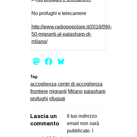
No profughi e telecamere
http://www.radiopopolare.it/2016/09/i-
50-migranti-al-palasharp-di-
milano/
Mastodon
Facebook
Bluesky
Tag:
accoglienza
centri di accoglienza
frontiere
migranti
Milano
palasharp
profughi
rifugiati
Lascia un
Il tuo indirizzo
commento
email non sarà
pubblicato.
I