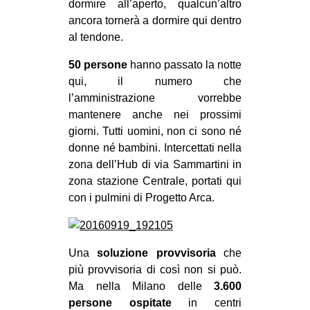
dormire all’aperto, qualcun’altro
EVENTI
ancora tornerà a dormire qui dentro
al tendone.
in
50 persone
hanno passato la notte
Fb
qui, il numero che
l’amministrazione vorrebbe
tw
mantenere anche nei prossimi
giorni. Tutti uomini, non ci sono né
bsky
donne né bambini. Intercettati nella
zona dell’Hub di via Sammartini in
ms
zona stazione Centrale, portati qui
con i pulmini di Progetto Arca.
SEARCH
Una
soluzione provvisoria
che
più provvisoria di così non si può.
Ma nella Milano delle
3.600
persone ospitate
in centri