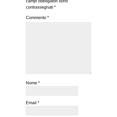
campi obbligatori sono
contrassegnati
*
Commento
*
Nome
*
Email
*