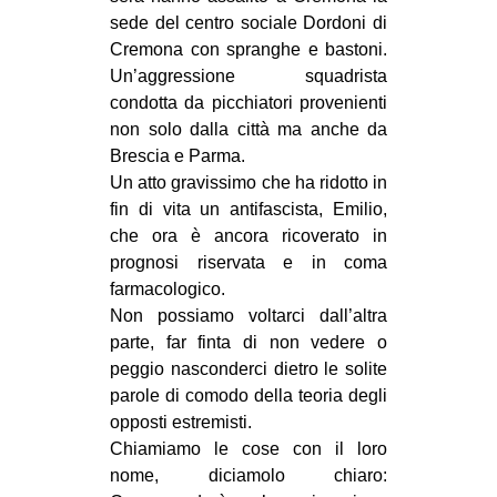
CULTURE
sede del centro sociale Dordoni di
Cremona con spranghe e bastoni.
ARTE
Un’aggressione squadrista
CINEMA
condotta da picchiatori provenienti
non solo dalla città ma anche da
MANIFESTI
Brescia e Parma.
MUSICA
Un atto gravissimo che ha ridotto in
fin di vita un antifascista, Emilio,
RECENSIONI
che ora è ancora ricoverato in
INTERNAZIONALE
prognosi riservata e in c
oma
farmacologico.
AFRICA
Non possiamo voltarci dall’altra
AMERICHE
parte, far finta di non vedere o
peggio nasconderci dietro le solite
ESTREMO ORIENTE
parole di comodo della teoria degli
EUROPA
opposti estremisti.
MEDIO ORIENTE
Chiamiamo le cose con il loro
nome, diciamolo chiaro:
MONDO