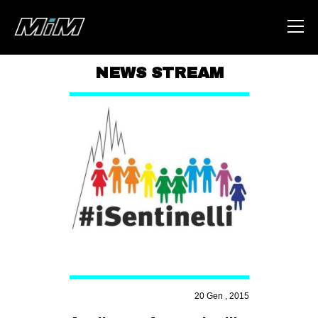
NEWS STREAM
HOME
ABOUT
AREA
DEGENERAZIONE
GAZA FREESTYLE
CSOA LAMBRETTA
MSM
STUDENTI TSUNAMI
20 Gen , 2015
ZAM