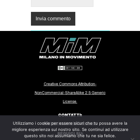
Creative Commons Attribution-
NonCommercial-ShareAlike 2.5 Generic
License.
CONTATTI:
Utilizziamo i cookie per essere sicuri che tu possa avere la
milanoinmovimento@gmail.com
migliore esperienza sul nostro sito. Se continui ad utilizzare
SEGUICI SU:
questo sito noi assumiamo che tu ne sia felice.