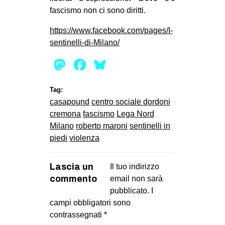
fascismo non ci sono diritti.
https://www.facebook.com/pages/I-
sentinelli-di-Milano/
Mastodon
Facebook
Bluesky
Tag:
casapound
centro sociale dordoni
cremona
fascismo
Lega Nord
Milano
roberto maroni
sentinelli in
piedi
violenza
Lascia un
Il tuo indirizzo
commento
email non sarà
pubblicato.
I
campi obbligatori sono
contrassegnati
*