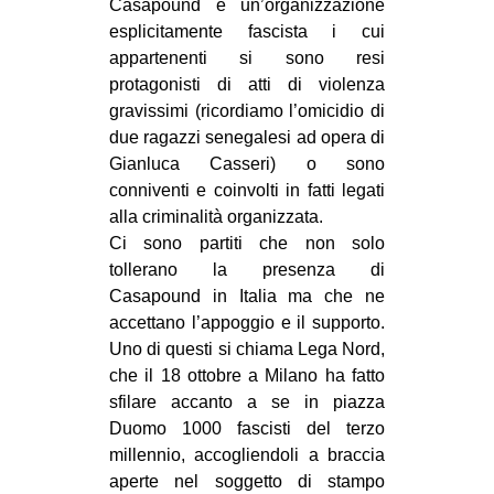
Casapound è un’organizzazione
EVENTI
esplicitamente fascista i cui
appartenenti si sono resi
in
protagonisti di atti di violenza
gravissimi (ricordiamo l’omicidio di
Fb
due ragazzi senegalesi ad opera di
Gianluca Casseri) o sono
tw
conniventi e coinvolti in fatti legati
alla criminalità organizzata.
bsky
Ci sono partiti che non solo
tollerano la presenza di
ms
Casapound in Italia ma che ne
accettano l’appoggio e il supporto.
SEARCH
Uno di questi si chiama Lega Nord,
che il 18 ottobre a Milano ha fatto
sfilare accanto a se in piazza
Duomo 1000 fascisti del terzo
millennio, accogliendoli a braccia
aperte nel soggetto di stampo