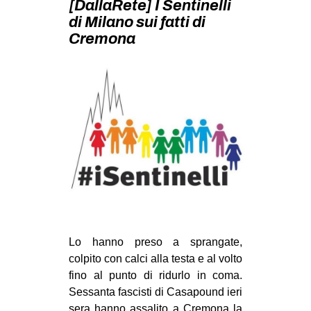
[DallaRete] I Sentinelli
MILANO
di Milano sui fatti di
MOBILITAZIONI
Cremona
SPAZI
SPORT POPOLARE
MOVIMENTI
AMBIENTE
ANTIFASCISMO
DIRITTO ALL’ABITARE
GENERI
MIGRAZIONI
Lo hanno preso a sprangate,
PRECARIATO
colpito con calci alla testa e al volto
REPRESSIONE
fino al punto di ridurlo in coma.
Sessanta fascisti di Casapound ieri
STUDENTI
sera hanno assalito a Cremona la