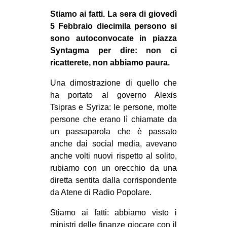
CULTURE
Stiamo ai fatti. La sera di giovedì
5 Febbraio diecimila persono si
ARTE
sono autoconvocate in piazza
CINEMA
Syntagma per dire: non ci
MANIFESTI
ricatterete, non abbiamo paura.
MUSICA
Una dimostrazione di quello che
ha portato al governo Alexis
RECENSIONI
Tsipras e Syriza: le persone, molte
INTERNAZIONALE
persone che erano lì chiamate da
un passaparola che è passato
AFRICA
anche dai social media, avevano
AMERICHE
anche volti nuovi rispetto al solito,
rubiamo con un orecchio da una
ESTREMO ORIENTE
diretta sentita dalla corrispondente
EUROPA
da Atene di Radio Popolare.
MEDIO ORIENTE
Stiamo ai fatti: abbiamo visto i
MONDO
ministri delle finanze giocare con il