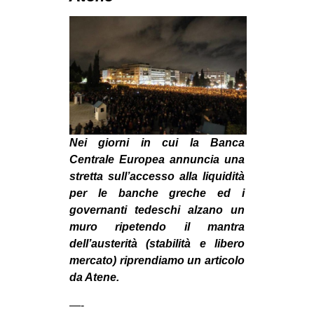
MILANO
MOBILITAZIONI
SPAZI
SPORT POPOLARE
MOVIMENTI
AMBIENTE
Nei giorni in cui la Banca
ANTIFASCISMO
Centrale Europea annuncia una
stretta sull’accesso alla liquidità
DIRITTO ALL’ABITARE
per le banche greche ed i
GENERI
governanti tedeschi alzano un
muro ripetendo il mantra
MIGRAZIONI
dell’austerità (stabilità e libero
PRECARIATO
mercato) riprendiamo un articolo
REPRESSIONE
da Atene.
STUDENTI
—-