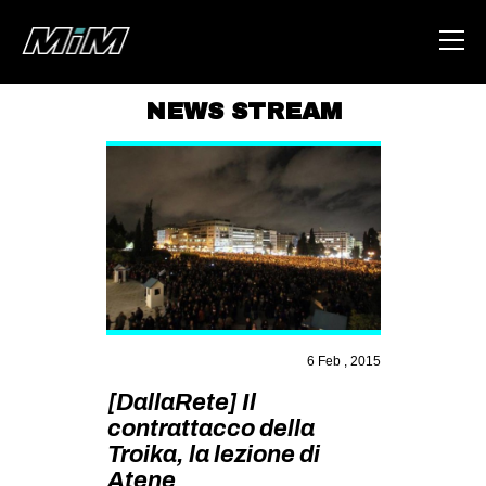
NEWS STREAM
HOME
ABOUT
AREA
DEGENERAZIONE
GAZA FREESTYLE
CSOA LAMBRETTA
6 Feb , 2015
MSM
[DallaRete] Il
STUDENTI TSUNAMI
contrattacco della
Troika, la lezione di
ZAM
Atene