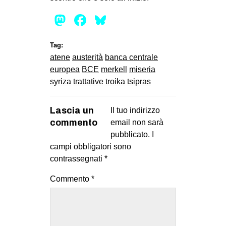
Mastodon
Facebook
Bluesky
Tag:
atene
austerità
banca centrale
europea
BCE
merkell
miseria
syriza
trattative
troika
tsipras
Lascia un
Il tuo indirizzo
commento
email non sarà
pubblicato.
I
campi obbligatori sono
contrassegnati
*
Commento
*