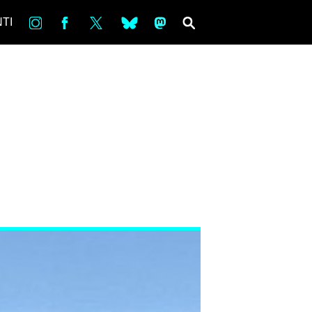
in
Fb
tw
bsky
ms
SEARCH
TI