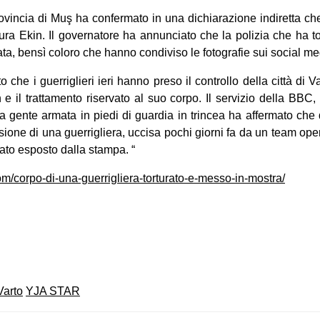
rovincia di Muş ha confermato in una dichiarazione indiretta c
gura Ekin. Il governatore ha annunciato che la polizia che ha to
ta, bensì coloro che hanno condiviso le fotografie sui social me
o che i guerriglieri ieri hanno preso il controllo della città di
n e il trattamento riservato al suo corpo. Il servizio della BBC,
 “la gente armata in piedi di guardia in trincea ha affermato ch
sione di una guerrigliera, uccisa pochi giorni fa da un team ope
tato esposto dalla stampa. “
om/corpo-di-una-guerrigliera-torturato-e-messo-in-mostra/
on
book
uesky
Varto
YJA STAR