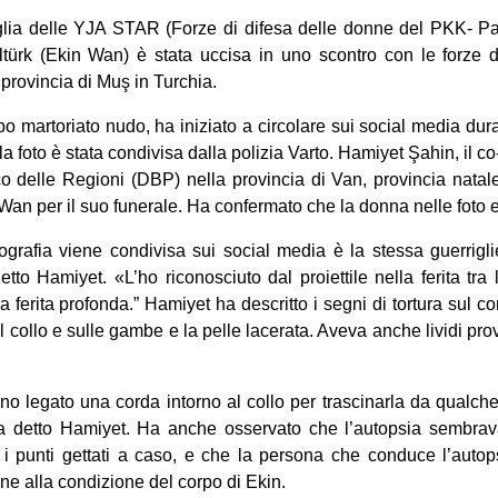
iglia delle YJA STAR (Forze di difesa delle donne del PKK- Par
ltürk (Ekin Wan) è stata uccisa in uno scontro con le forze d
a provincia di Muş in Turchia.
po martoriato nudo, ha iniziato a circolare sui social media dura
la foto è stata condivisa dalla polizia Varto. Hamiyet Şahin, il c
o delle Regioni (DBP) nella provincia di Van, provincia natale
n Wan per il suo funerale. Ha confermato che la donna nelle foto
ografia viene condivisa sui social media è la stessa guerrigl
tto Hamiyet. «L’ho riconosciuto dal proiettile nella ferita tra
 ferita profonda.” Hamiyet ha descritto i segni di tortura sul co
 collo e sulle gambe e la pelle lacerata. Aveva anche lividi pro
o legato una corda intorno al collo per trascinarla da qualche
ha detto Hamiyet. Ha anche osservato che l’autopsia sembrava
n i punti gettati a caso, e che la persona che conduce l’auto
ne alla condizione del corpo di Ekin.