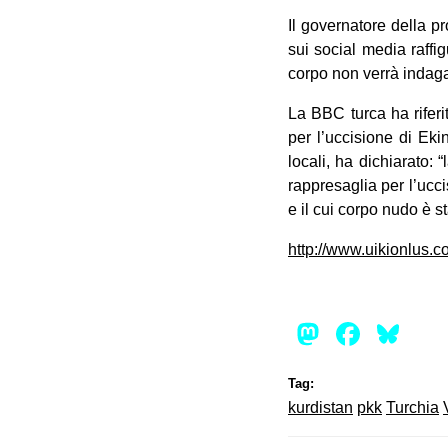
Il governatore della p
sui social media raffi
corpo non verrà indaga
La BBC turca ha riferit
per l’uccisione di Eki
locali, ha dichiarato:
rappresaglia per l’ucci
e il cui corpo nudo è s
http://www.uikionlus.c
Mastod
Face
Bl
Tag:
kurdistan
pkk
Turchia