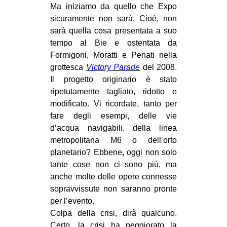
Ma iniziamo da quello che Expo
CULTURE
sicuramente non sarà. Cioè, non
ARTE
sarà quella cosa presentata a suo
tempo al Bie e ostentata da
CINEMA
Formigoni, Moratti e Penati nella
MANIFESTI
grottesca
Victory Parade
del 2008.
MUSICA
Il progetto originario è stato
ripetutamente tagliato, ridotto e
RECENSIONI
modificato. Vi ricordate, tanto per
fare degli esempi, delle vie
INTERNAZIONALE
d’acqua navigabili, della linea
AFRICA
metropolitana M6 o dell’orto
AMERICHE
planetario? Ebbene, oggi non solo
tante cose non ci sono più, ma
ESTREMO ORIENTE
anche molte delle opere connesse
EUROPA
sopravvissute non saranno pronte
per l’evento.
MEDIO ORIENTE
Colpa della crisi, dirà qualcuno.
MONDO
Certo, la crisi ha peggiorato la