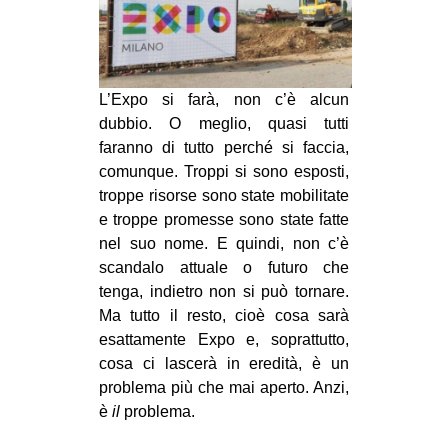
MILANO
MOBILITAZIONI
SPAZI
L’Expo si farà, non c’è alcun
SPORT POPOLARE
dubbio. O meglio, quasi tutti
faranno di tutto perché si faccia,
MOVIMENTI
comunque. Troppi si sono esposti,
AMBIENTE
troppe risorse sono state mobilitate
e troppe promesse sono state fatte
ANTIFASCISMO
nel suo nome. E quindi, non c’è
DIRITTO ALL’ABITARE
scandalo attuale o futuro che
GENERI
tenga, indietro non si può tornare.
Ma tutto il resto, cioè cosa sarà
MIGRAZIONI
esattamente Expo e, soprattutto,
PRECARIATO
cosa ci lascerà in eredità, è un
problema più che mai aperto. Anzi,
REPRESSIONE
è
il
problema.
STUDENTI