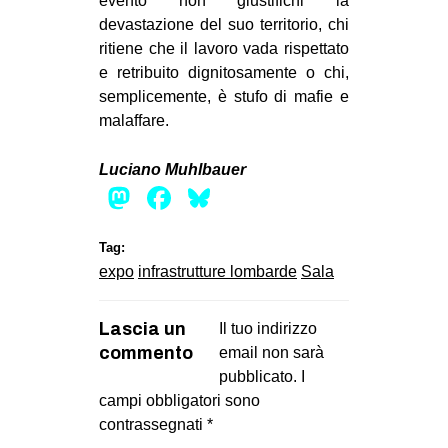
evento non giustifichi la
devastazione del suo territorio, chi
ritiene che il lavoro vada rispettato
e retribuito dignitosamente o chi,
semplicemente, è stufo di mafie e
malaffare.
Luciano Muhlbauer
Mastodon
Facebook
Bluesky
Tag:
expo
infrastrutture lombarde
Sala
Lascia un
Il tuo indirizzo
commento
email non sarà
pubblicato.
I
campi obbligatori sono
contrassegnati
*