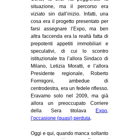
situazione, ma il percorso era
EVENTI
viziato sin dall’inizio. Infatti, una
cosa era il progetto presentato per
in
farsi assegnare l’Expo, ma ben
Fb
altra faccenda era la realtà fatta di
prepotenti appetiti immobiliari e
tw
speculativi, di cui lo scontro
istituzionale tra l’allora Sindaco di
bsky
Milano, Letizia Moratti, e l’allora
Presidente regionale, Roberto
ms
Formigoni, ambedue di
centrodestra, era un fedele riflesso.
SEARCH
Eravamo solo nel 2009, ma già
allora un preoccupato Corriere
della Sera titolava
Expo,
l’occasione (quasi) perduta
.
Oggi e qui, quando manca soltanto