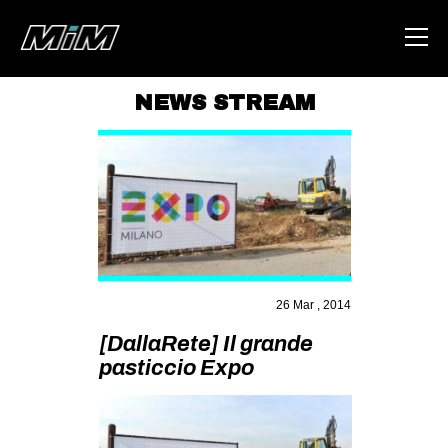
NEWS STREAM
HOME
ABOUT
AREA
DEGENERAZIONE
GAZA FREESTYLE
26 Mar , 2014
CSOA LAMBRETTA
[DallaRete] Il grande
MSM
pasticcio Expo
STUDENTI TSUNAMI
ZAM