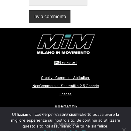
Creative Commons Attribution-
NonCommercial-ShareAlike 2.5 Generic
License.
CONTATTI:
Utilizziamo i cookie per essere sicuri che tu possa avere la
milanoinmovimento@gmail.com
migliore esperienza sul nostro sito. Se continui ad utilizzare
SEGUICI SU:
questo sito noi assumiamo che tu ne sia felice.