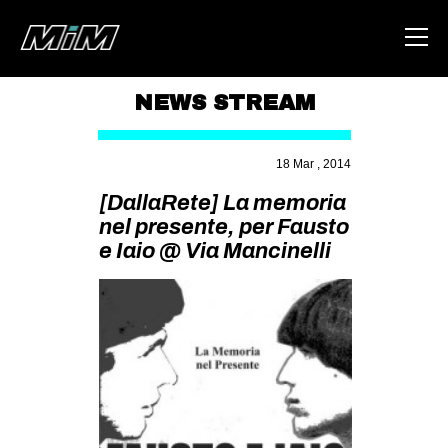
NEWS STREAM
HOME
18 Mar , 2014
ABOUT
[DallaRete] La memoria
AREA
nel presente, per Fausto
e Iaio @ Via Mancinelli
DEGENERAZIONE
GAZA FREESTYLE
CSOA LAMBRETTA
MSM
STUDENTI TSUNAMI
ZAM