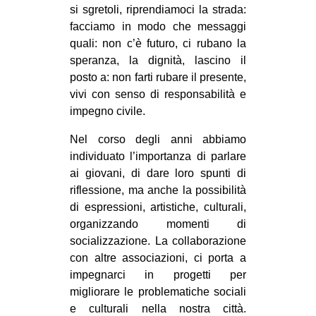
si sgretoli, riprendiamoci la strada:
EVENTI
facciamo in modo che messaggi
quali: non c’è futuro, ci rubano la
in
speranza, la dignità, lascino il
posto a: non farti rubare il presente,
Fb
vivi con senso di responsabilità e
impegno civile.
tw
Nel corso degli anni abbiamo
bsky
individuato l’importanza di parlare
ai giovani, di dare loro spunti di
ms
riflessione, ma anche la possibilità
di espressioni, artistiche, culturali,
SEARCH
organizzando momenti di
socializzazione. La collaborazione
con altre associazioni, ci porta a
impegnarci in progetti per
migliorare le problematiche sociali
e culturali nella nostra città.