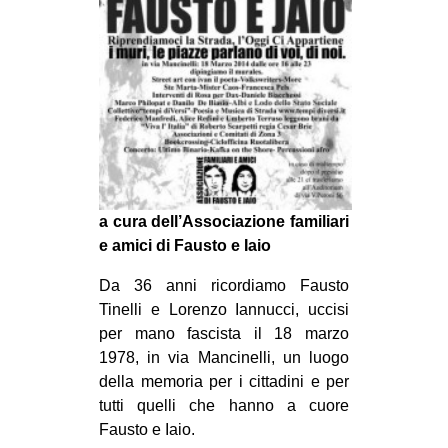
MILANO
MOBILITAZIONI
SPAZI
SPORT POPOLARE
MOVIMENTI
AMBIENTE
a cura dell’Associazione familiari
ANTIFASCISMO
e amici di Fausto e Iaio
DIRITTO ALL’ABITARE
Da 36 anni ricordiamo Fausto
GENERI
Tinelli e Lorenzo Iannucci, uccisi
MIGRAZIONI
per mano fascista il 18 marzo
1978, in via Mancinelli, un luogo
PRECARIATO
della memoria per i cittadini e per
REPRESSIONE
tutti quelli che hanno a cuore
STUDENTI
Fausto e Iaio.