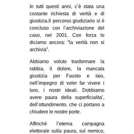
CULTURE
In tutti questi anni, c’è stata una
costante richiesta di verità e di
ARTE
giustizia.Il percorso giudiziario si è
CINEMA
concluso con l’archiviazione del
caso, nel 2001. Con forza lo
MANIFESTI
diciamo ancora: ”la verità non si
MUSICA
archivia”.
RECENSIONI
Abbiamo voluto trasformare la
rabbia, il dolore, la mancata
INTERNAZIONALE
giustizia per Fausto e Iaio,
AFRICA
nell’impegno di voler far vivere i
AMERICHE
loro, i nostri ideali. Dobbiamo
avere paura della superficialita’,
ESTREMO ORIENTE
dell’ottundimento, che ci portano a
EUROPA
chiudere le nostre porte.
MEDIO ORIENTE
Affinchè l’eterna campagna
MONDO
elettorale sulla paura, sul nemico,