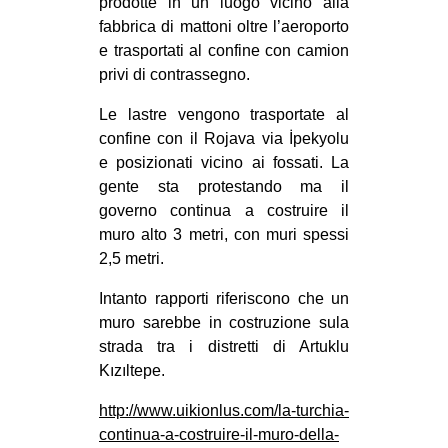
prodotte in un luogo vicino alla
CULTURE
fabbrica di mattoni oltre l’aeroporto
e trasportati al confine con camion
ARTE
privi di contrassegno.
CINEMA
Le lastre vengono trasportate al
MANIFESTI
confine con il Rojava via İpekyolu
MUSICA
e posizionati vicino ai fossati. La
gente sta protestando ma il
RECENSIONI
governo continua a costruire il
INTERNAZIONALE
muro alto 3 metri, con muri spessi
2,5 metri.
AFRICA
Intanto rapporti riferiscono che un
AMERICHE
muro sarebbe in costruzione sula
ESTREMO ORIENTE
strada tra i distretti di Artuklu
EUROPA
Kızıltepe.
MEDIO ORIENTE
http://www.uikionlus.com/la-turchia-
continua-a-costruire-il-muro-della-
MONDO