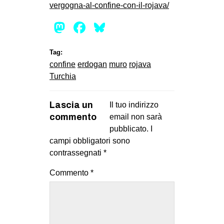
vergogna-al-confine-con-il-rojava/
EVENTI
Mastodon
Facebook
Bluesky
in
Tag:
Fb
confine
erdogan
muro
rojava
Turchia
tw
bsky
Lascia un
Il tuo indirizzo
commento
email non sarà
ms
pubblicato.
I
campi obbligatori sono
SEARCH
contrassegnati
*
Commento
*