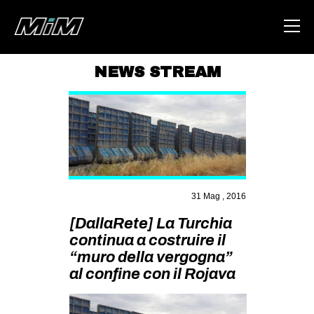
NEWS STREAM
HOME
ABOUT
AREA
DEGENERAZIONE
31 Mag , 2016
GAZA FREESTYLE
[DallaRete] La Turchia
CSOA LAMBRETTA
continua a costruire il
MSM
“muro della vergogna”
STUDENTI TSUNAMI
al confine con il Rojava
ZAM