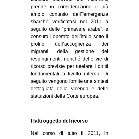
prende in considerazione il più
EVENTI
ampio contesto dell'”emergenza
sbarchi” verificatasi nel 2011 a
in
seguito delle “primavere arabe”, e
Fb
censura l’operato dell’Italia sotto il
profilo dell’accoglienza dei
tw
migranti, della gestione dei
respingimenti, nonché delle vie di
bsky
ricorso previste per tutelare i diritti
fondamentali a livello interno. Di
ms
seguito vengono fornite una sintesi
dettagliata della vicenda e delle
SEARCH
statuizioni della Corte europea.
I fatti oggetto del ricorso
Nel corso di tutto il 2011, in