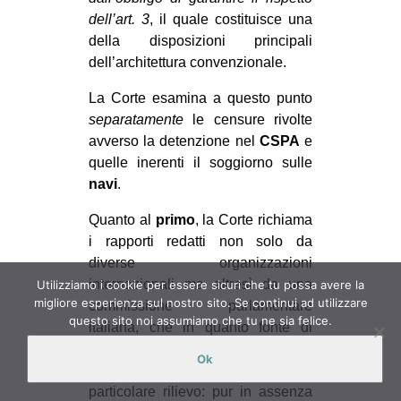
dell’art. 3
, il quale costituisce una
della disposizioni principali
dell’architettura convenzionale.
La Corte esamina a questo punto
separatamente
le censure rivolte
avverso la detenzione nel
CSPA
e
quelle inerenti il soggiorno sulle
navi
.
Quanto al
primo
, la Corte richiama
i rapporti redatti non solo da
diverse organizzazioni
internazionali ma altresì da una
Utilizziamo i cookie per essere sicuri che tu possa avere la
migliore esperienza sul nostro sito. Se continui ad utilizzare
commissione parlamentare
questo sito noi assumiamo che tu ne sia felice.
italiana, che in quanto fonte di
provenienza dello stesso Stato
Ok
convenuto deve essere tenuta in
particolare rilievo: pur in assenza