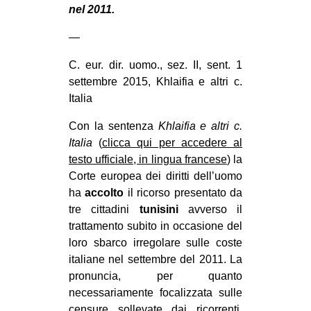
nel 2011.
CULTURE
—
ARTE
CINEMA
C. eur. dir. uomo., sez. II, sent. 1
settembre 2015, Khlaifia e altri c.
MANIFESTI
Italia
MUSICA
Con la sentenza
Khlaifia e altri c.
RECENSIONI
Italia
(
clicca qui per accedere al
testo ufficiale, in lingua francese
) la
INTERNAZIONALE
Corte europea dei diritti dell’uomo
AFRICA
ha
accolto
il ricorso presentato da
AMERICHE
tre cittadini
tunisini
avverso il
trattamento subito in occasione del
ESTREMO ORIENTE
loro sbarco irregolare sulle coste
EUROPA
italiane nel settembre del 2011. La
pronuncia, per quanto
MEDIO ORIENTE
necessariamente focalizzata sulle
MONDO
censure sollevate dai ricorrenti,