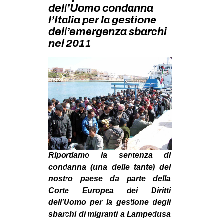
MILANO
dell’Uomo condanna
l’Italia per la gestione
MOBILITAZIONI
dell’emergenza sbarchi
SPAZI
nel 2011
SPORT POPOLARE
MOVIMENTI
AMBIENTE
ANTIFASCISMO
DIRITTO ALL’ABITARE
GENERI
Riportiamo la sentenza di
MIGRAZIONI
condanna (una delle tante) del
PRECARIATO
nostro paese da parte della
Corte Europea dei Diritti
REPRESSIONE
dell’Uomo per la gestione degli
STUDENTI
sbarchi di migranti a Lampedusa