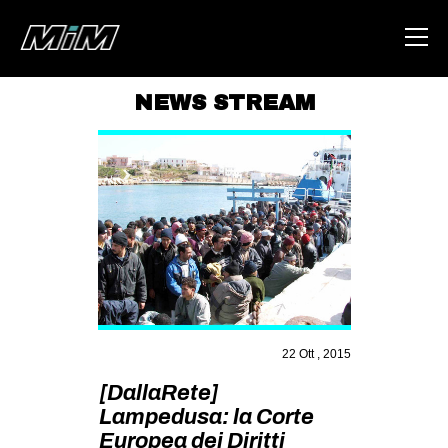
NEWS STREAM
HOME
ABOUT
AREA
DEGENERAZIONE
GAZA FREESTYLE
CSOA LAMBRETTA
MSM
22 Ott , 2015
STUDENTI TSUNAMI
[DallaRete]
Lampedusa: la Corte
ZAM
Europea dei Diritti