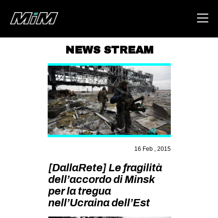
NEWS STREAM
HOME
ABOUT
AREA
DEGENERAZIONE
GAZA FREESTYLE
16 Feb , 2015
CSOA LAMBRETTA
[DallaRete] Le fragilità
MSM
dell’accordo di Minsk
STUDENTI TSUNAMI
per la tregua
nell’Ucraina dell’Est
ZAM