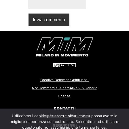
Creative Commons Attribution-
NonCommercial-ShareAlike 2.5 Generic
License.
CONTATTI:
Utilizziamo i cookie per essere sicuri che tu possa avere la
milanoinmovimento@gmail.com
migliore esperienza sul nostro sito. Se continui ad utilizzare
SEGUICI SU:
questo sito noi assumiamo che tu ne sia felice.