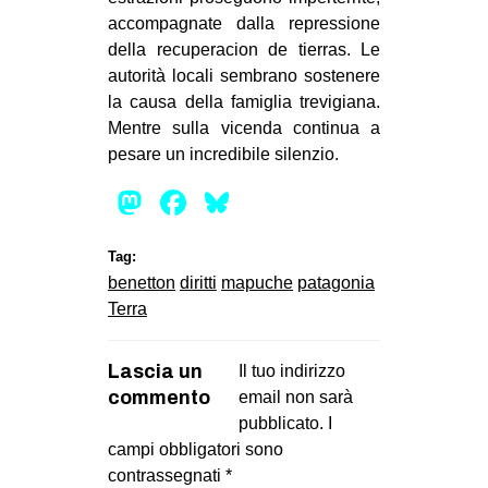
accompagnate dalla repressione
della recuperacion de tierras. Le
autorità locali sembrano sostenere
la causa della famiglia trevigiana.
Mentre sulla vicenda continua a
pesare un incredibile silenzio.
Mastodon
Facebook
Bluesky
Tag:
benetton
diritti
mapuche
patagonia
Terra
Lascia un
Il tuo indirizzo
commento
email non sarà
pubblicato.
I
campi obbligatori sono
contrassegnati
*