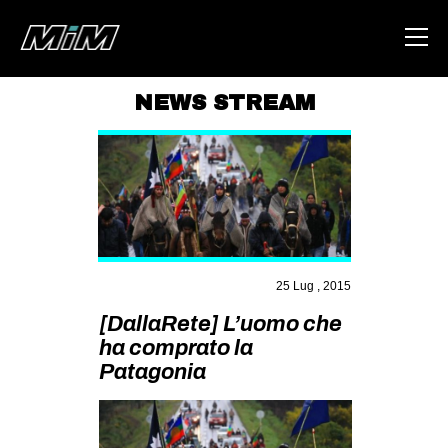
NEWS STREAM
HOME
ABOUT
AREA
DEGENERAZIONE
GAZA FREESTYLE
25 Lug , 2015
CSOA LAMBRETTA
[DallaRete] L’uomo che
ha comprato la
MSM
Patagonia
STUDENTI TSUNAMI
ZAM