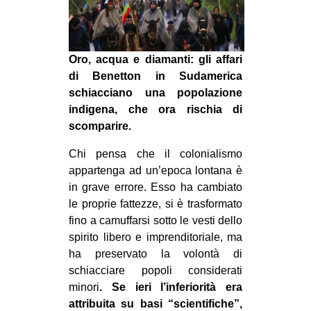
MILANO
MOBILITAZIONI
SPAZI
Oro, acqua e diamanti: gli affari
di Benetton in Sudamerica
SPORT POPOLARE
schiacciano una popolazione
MOVIMENTI
indigena, che ora rischia di
scomparire.
AMBIENTE
Chi pensa che il colonialismo
ANTIFASCISMO
appartenga ad un’epoca lontana è
DIRITTO ALL’ABITARE
in grave errore. Esso ha cambiato
GENERI
le proprie fattezze, si è trasformato
fino a camuffarsi sotto le vesti dello
MIGRAZIONI
spirito libero e imprenditoriale, ma
PRECARIATO
ha preservato la volontà di
schiacciare popoli considerati
REPRESSIONE
minori
. Se ieri l’inferiorità era
STUDENTI
attribuita su basi “scientifiche”,