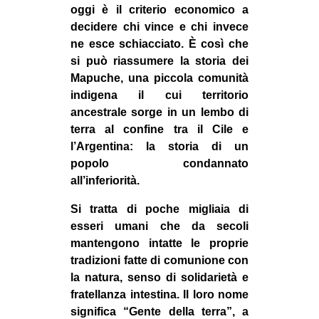
oggi è il criterio economico a
CULTURE
decidere chi vince e chi invece
ARTE
ne esce schiacciato. È così che
si può riassumere la storia dei
CINEMA
Mapuche, una piccola comunità
MANIFESTI
indigena il cui territorio
MUSICA
ancestrale sorge in un lembo di
terra al confine tra il Cile e
RECENSIONI
l’Argentina: la storia di un
popolo condannato
INTERNAZIONALE
all’inferiorità.
AFRICA
Si tratta di poche migliaia di
AMERICHE
esseri umani che da secoli
ESTREMO ORIENTE
mantengono intatte le proprie
tradizioni fatte di comunione con
EUROPA
la natura, senso di solidarietà e
MEDIO ORIENTE
fratellanza intestina. Il loro nome
MONDO
significa “Gente della terra”, a