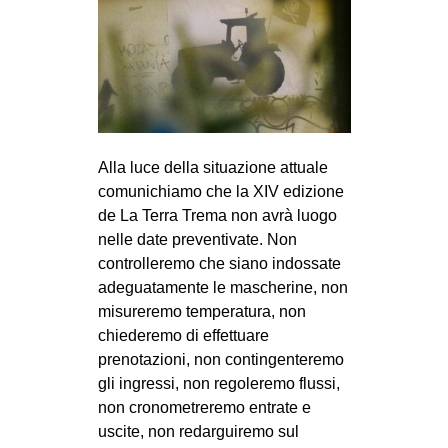
CULTURE
ARTE
CINEMA
MANIFESTI
MUSICA
Alla luce della situazione attuale
RECENSIONI
comunichiamo che la XIV edizione
de La Terra Trema non avrà luogo
INTERNAZIONALE
nelle date preventivate. Non
controlleremo che siano indossate
AFRICA
adeguatamente le mascherine, non
AMERICHE
misureremo temperatura, non
ESTREMO ORIENTE
chiederemo di effettuare
prenotazioni, non contingenteremo
EUROPA
gli ingressi, non regoleremo flussi,
MEDIO ORIENTE
non cronometreremo entrate e
uscite, non redarguiremo sul
MONDO