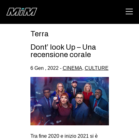
Terra
HOME
Dont’ look Up – Una
ABOUT
recensione corale
AREA
6 Gen , 2022 -
CINEMA
,
CULTURE
DEGENERAZIONE
GAZA FREESTYLE
CSOA LAMBRETTA
MSM
STUDENTI TSUNAMI
ZAM
Tra fine 2020 e inizio 2021 si è