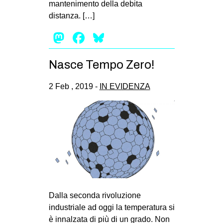
mantenimento della debita
EVENTI
distanza. […]
Mastodon
Facebook
Bluesky
in
Fb
Nasce Tempo Zero!
tw
2 Feb , 2019 -
IN EVIDENZA
bsky
ms
SEARCH
Dalla seconda rivoluzione
industriale ad oggi la temperatura si
è innalzata di più di un grado. Non