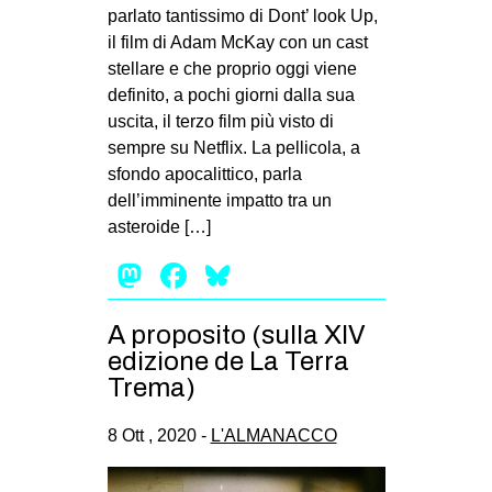
MILANO
parlato tantissimo di Dont’ look Up,
il film di Adam McKay con un cast
MOBILITAZIONI
stellare e che proprio oggi viene
SPAZI
definito, a pochi giorni dalla sua
uscita, il terzo film più visto di
SPORT POPOLARE
sempre su Netflix. La pellicola, a
MOVIMENTI
sfondo apocalittico, parla
dell’imminente impatto tra un
AMBIENTE
asteroide […]
ANTIFASCISMO
Mastodon
Facebook
Bluesky
DIRITTO ALL’ABITARE
GENERI
A proposito (sulla XIV
edizione de La Terra
MIGRAZIONI
Trema)
PRECARIATO
REPRESSIONE
8 Ott , 2020 -
L'ALMANACCO
STUDENTI