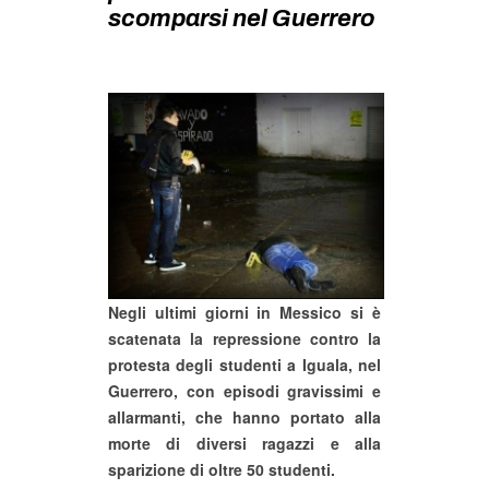
MILANO
scomparsi nel Guerrero
MOBILITAZIONI
SPAZI
SPORT POPOLARE
MOVIMENTI
AMBIENTE
ANTIFASCISMO
DIRITTO ALL’ABITARE
Negli ultimi giorni in Messico si è
GENERI
scatenata la repressione contro la
MIGRAZIONI
protesta degli studenti a Iguala, nel
Guerrero, con episodi gravissimi e
PRECARIATO
allarmanti, che hanno portato alla
REPRESSIONE
morte di diversi ragazzi e alla
STUDENTI
sparizione di oltre 50 studenti.