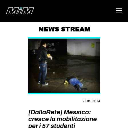
NEWS STREAM
HOME
ABOUT
AREA
DEGENERAZIONE
GAZA FREESTYLE
CSOA LAMBRETTA
MSM
2 Ott , 2014
STUDENTI TSUNAMI
[DallaRete] Messico:
cresce la mobilitazione
ZAM
per i 57 studenti