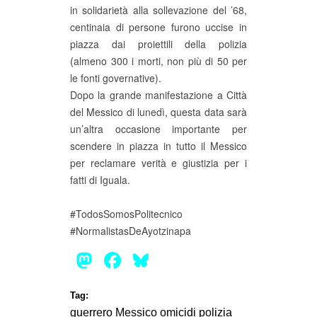
in solidarietà alla sollevazione del ’68,
centinaia di persone furono uccise in
piazza dai proiettili della polizia
(almeno 300 i morti, non più di 50 per
le fonti governative).
Dopo la grande manifestazione a Città
del Messico di lunedì, questa data sarà
un’altra occasione importante per
scendere in piazza in tutto il Messico
per reclamare verità e giustizia per i
fatti di Iguala.
#TodosSomosPolitecnico
#NormalistasDeAyotzinapa
Mastodon
Facebook
Bluesky
Tag:
guerrero
Messico
omicidi
polizia