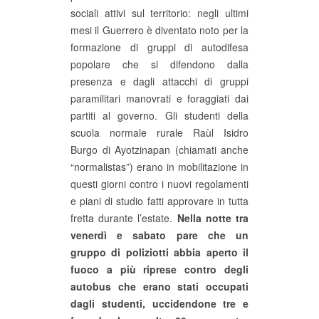
sociali attivi sul territorio: negli ultimi
EVENTI
mesi il Guerrero è diventato noto per la
formazione di gruppi di autodifesa
in
popolare che si difendono dalla
presenza e dagli attacchi di gruppi
Fb
paramilitari manovrati e foraggiati dai
partiti al governo. Gli studenti della
tw
scuola normale rurale Raùl Isidro
bsky
Burgo di Ayotzinapan (chiamati anche
“normalistas”) erano in mobilitazione in
ms
questi giorni contro i nuovi regolamenti
e piani di studio fatti approvare in tutta
SEARCH
fretta durante l’estate.
Nella notte tra
venerdì e sabato pare che un
gruppo di poliziotti abbia aperto il
fuoco a più riprese contro degli
autobus che erano stati occupati
dagli studenti, uccidendone tre e