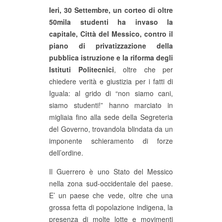
Ieri, 30 Settembre, un corteo di oltre
CULTURE
50mila studenti ha invaso la
ARTE
capitale, Città del Messico, contro il
CINEMA
piano di privatizzazione della
pubblica istruzione e la riforma degli
MANIFESTI
Istituti Politecnici
, oltre che per
MUSICA
chiedere verità e giustizia per i fatti di
Iguala: al grido di “non siamo cani,
RECENSIONI
siamo studenti!” hanno marciato in
INTERNAZIONALE
migliaia fino alla sede della Segreteria
del Governo, trovandola blindata da un
AFRICA
imponente schieramento di forze
AMERICHE
dell’ordine.
ESTREMO ORIENTE
Il Guerrero è uno Stato del Messico
EUROPA
nella zona sud-occidentale del paese.
E’ un paese che vede, oltre che una
MEDIO ORIENTE
grossa fetta di popolazione indigena, la
MONDO
presenza di molte lotte e movimenti