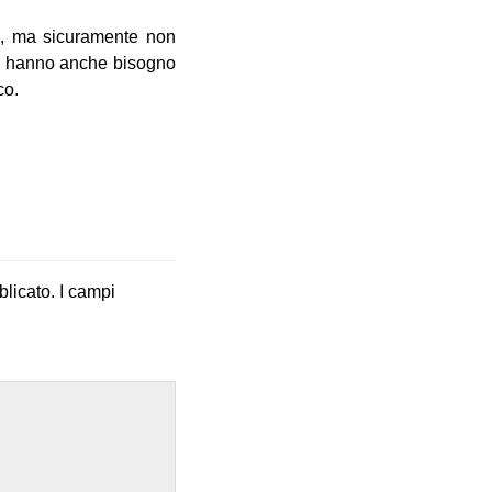
no, ma sicuramente non
 Ma hanno anche bisogno
co.
blicato.
I campi