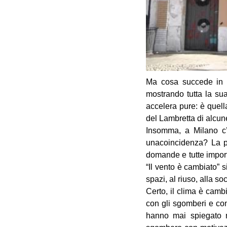
Ma cosa succede in ci
mostrando tutta la su
accelera pure: è quell
del Lambretta di alcun
Insomma, a Milano c’
unacoincidenza? La pu
domande e tutte import
“Il vento è cambiato” 
spazi, al riuso, alla s
Certo, il clima è camb
con gli sgomberi e con
hanno mai spiegato n