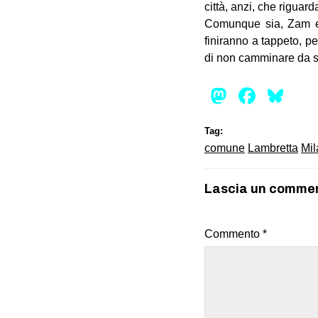
città, anzi, che riguard
Comunque sia, Zam e L
finiranno a tappeto, p
di non camminare da soli
Mastod
Face
Bl
Tag:
comune
Lambretta
Mil
Lascia un comme
Commento
*