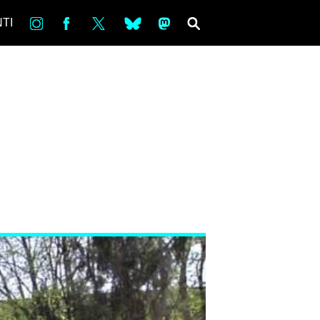
in
Fb
tw
bsky
ms
SEARCH
TI