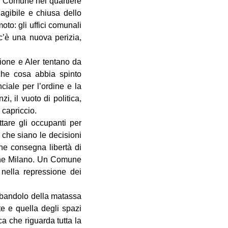
el Comune nel quartiere
agibile e chiusa dello
to: gli uffici comunali
’è una nuova perizia,
ione e Aler tentano da
che cosa abbia spinto
ciale per l’ordine e la
i, il vuoto di politica,
 capriccio.
tare gli occupanti per
ì che siano le decisioni
ne consegna libertà di
che Milano. Un Comune
nella repressione dei
l bandolo della matassa
e e quella degli spazi
a che riguarda tutta la