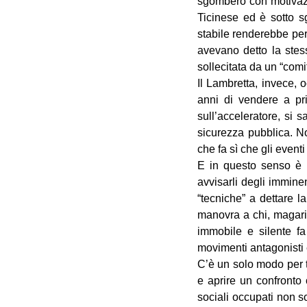
sgombero con motivazio
Ticinese ed è sotto s
stabile renderebbe per
avevano detto la ste
sollecitata da un “comit
Il Lambretta, invece,
anni di vendere a pr
sull’acceleratore, si 
sicurezza pubblica. No,
che fa sì che gli eventi
E in questo senso è p
avvisarli degli imminen
“tecniche” a dettare 
manovra a chi, magar
immobile e silente f
movimenti antagonisti e 
C’è un solo modo per t
e aprire un confronto
sociali occupati non s