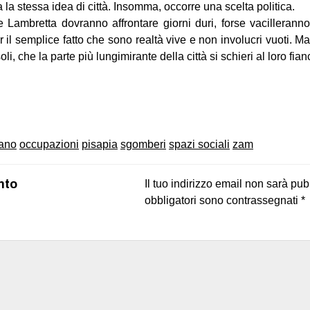
a la stessa idea di città. Insomma, occorre una scelta politica.
ambretta dovranno affrontare giorni duri, forse vacilleran
er il semplice fatto che sono realtà vive e non involucri vuoti.
, che la parte più lungimirante della città si schieri al loro fian
on
book
uesky
ano
occupazioni
pisapia
sgomberi
spazi sociali
zam
nto
Il tuo indirizzo email non sarà pub
obbligatori sono contrassegnati
*