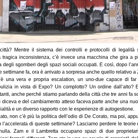
ttà? Mentre il sistema dei controlli e protocolli di legalità 
a tragica inconsistenza, c’è invece una macchina che gira a p
a degli sgomberi degli spazi sociali occupati. E così, dopo l’
e settimane fa, ora è arrivato a sorpresa anche quello relativo a
è una vera e propria escalation, un uno-due capace di far 
lizia in vista di Expo? Un complotto? Un ordine dall’alto?
anti, anche perché stiamo parlando della città che tre anni fa sc
si diceva e del cambiamento atteso faceva parte anche una nuova
ocialità e un diverso rapporto con le esperienze di autogestione.
iato, non c’è più la politica dell’odio di De Corato, ma poi, ap
 l’accelerata di queste settimane? Lasciamo perdere le teorie
ulla. Zam e il Lambretta occupano spazi di due proprietari