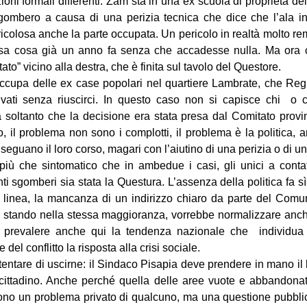
ni formali differenti. Zam sta in una ex scuola di proprietà d
gombero a causa di una perizia tecnica che dice che l’ala in
icolosa anche la parte occupata. Un pericolo in realtà molto remo
ssa cosa già un anno fa senza che accadesse nulla. Ma ora c
ato” vicino alla destra, che è finita sul tavolo del Questore.
 occupa delle ex case popolari nel quartiere Lambrate, che Reg
ivati senza riuscirci. In questo caso non si capisce chi o 
sa soltanto che la decisione era stata presa dal Comitato provin
 il problema non sono i complotti, il problema è la politica, anz
 seguano il loro corso, magari con l’aiutino di una perizia o di un
iù che sintomatico che in ambedue i casi, gli unici a contat
ti sgomberi sia stata la Questura. L’assenza della politica fa s
la linea, la mancanza di un indirizzo chiaro da parte del Comu
i stando nella stessa maggioranza, vorrebbe normalizzare an
a prevalere anche qui la tendenza nazionale che individua 
del conflitto la risposta alla crisi sociale.
entare di uscirne: il Sindaco Pisapia deve prendere in mano i
 cittadino. Anche perché quella delle aree vuote e abbandonat
ono un problema privato di qualcuno, ma una questione pubblic